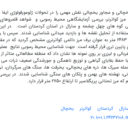
چالی و مجاور یخچالی نقش مهمی را در تحولات ژئومورفولوژی ایفا
 مرز کواترنر، بررسی آزمایشگاهی محیط رسوبی و شواهد قلمروهای 
ی کوه های چهل چشمه و سارال در استان کردستان است. در این 
ستفاده از تحلیل نقشه ها و بازدید میدانی شناسایی شدند. سپس با
پورتر، ارتفاع 2483 متر به عنوان برف مرز دائمی کواترنری مشخص گردید که 
فاع پایین تری قرار گرفته است. جهت شناسایی محیط رسوبی نتایج عم
بالی و لیزری بر روی نمونه ها نشان داد که منطقه مطالعاتی متاثر از 
ا حفظ بقایای گیاهی و توزیع ناهمگن و جورشدگی ضعیف ذرات می با
مله سیرک ها، دره های یخچالی، یخرفت ها، سنگ های سرگردان، تر
نی، نهشته های بهمن و پلکان های سنگی شناسایی شدند. در بررسی 
رز تحتانی پریگلاسیر تا ارتفاع 2750 متر قرار دارد.
ارال
کردستان
کواترنر
یخچال
20.1001.1.24237108.