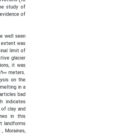
the study of
 evidence of
re well seen
r extent was
nal limit of
tive glacier
ions, it was
1900 meters.
ysis on the
melting in a
articles bad
ch indicates
 of clay and
nes in this
nt landforms
g , Moraines,