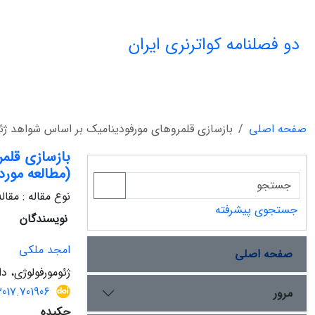
دو فصلنامه کواترنری ایران
صفحه اصلی
بازسازی قلمروهای مورفودینامیک بر اساس شواهد ژئ
بازسازی قلم
(مطالعه مور
نوع مقاله : مقا
جستجوی پیشرفته
نویسندگان
امجد ملکی
صفحه اصلی
ژئومورفولوژی، دا
2017.701906
مرور
چکیده