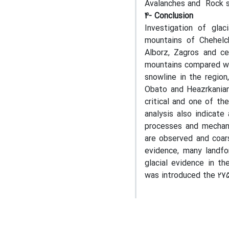
Avalanches and Rock 
4- Conclusion
Investigation of glac
mountains of Chehelc
Alborz, Zagros and ce
mountains compared wit
snowline in the region
Obato and Heazrkanian
critical and one of th
analysis also indicate
processes and mechani
are observed and coars
evidence, many landfo
glacial evidence in t
was introduced the 275