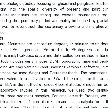
morphologic studies focusing on glacial and periglacial landfo
ight into the spatial diversity of present and past cl
Saral Mountains are among the coldest mountainous reg
during the quaternary period was mainly influenced by glacia
y was to reconstruct the quaternary snowline and morphody
nce.
ds
ral Mountains are located 46 degrees, 28 minutes to 46 deg
de, and 35 degrees and 34 minutes to 36 degrees north la
 is analytical-descriptive and data collection method is librar
study includes aerial images, DEM, topographic maps and geol
uding Arc Map version 10 and Gradistat version 4 software. In t
er zone we used Wright and Porter methods. The permanent 
equivalent to an elevation of 60% of the cirques in the are
n of ELA in the method of cirque-floor altitudes, a mode has b
 laboratory studies in this research, we used two granu
for three sediment samples. For granulometric Process, we
with a diameter of more than 2 mm and Laser analysis for sed
s than 2 mm. Then, based on laboratory studies and field obse