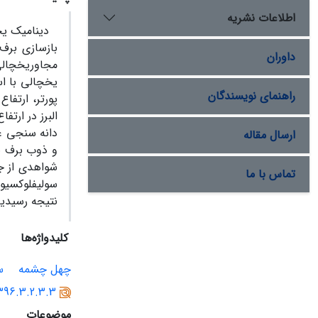
اطلاعات نشریه
دینامیک یخ
بازسازی برف
داوران
مجاوریخچال
یخچالی با ا
راهنمای نویسندگان
البرز در ارت
دانه سنجی غر
ارسال مقاله
و ذوب برف ب
شواهدی از ج
تماس با ما
سولیفلوکسیو
نتیجه رسیدیم که م
کلیدواژه‌ها
چهل چشمه
س
1396.3.2.3.3
موضوعات