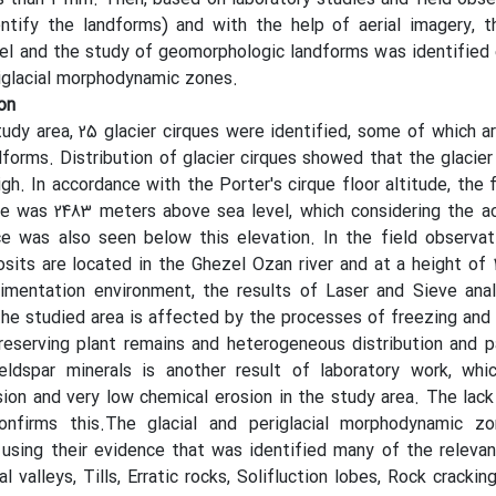
entify the landforms) and with the help of aerial imagery, 
del and the study of geomorphologic landforms was identified
riglacial morphodynamic zones.
on
tudy area, 25 glacier cirques were identified, some of which a
dforms. Distribution of glacier cirques showed that the glacie
h. In accordance with the Porter's cirque floor altitude, the fi
e was 2483 meters above sea level, which considering the ac
nce was also seen below this elevation. In the field observat
osits are located in the Ghezel Ozan river and at a height of 
mentation environment, the results of Laser and Sieve anal
e studied area is affected by the processes of freezing and 
eserving plant remains and heterogeneous distribution and p
feldspar minerals is another result of laboratory work, whi
ion and very low chemical erosion in the study area. The lack
onfirms this.The glacial and periglacial morphodynamic zo
using their evidence that was identified many of the releva
al valleys, Tills, Erratic rocks, Solifluction lobes, Rock crackin