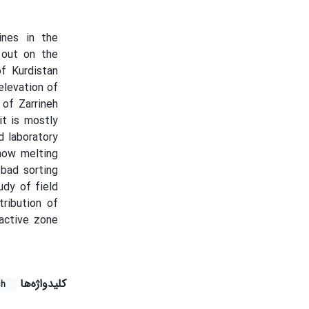
ines in the
 out on the
of Kurdistan
elevation of
 of Zarrineh
t is mostly
d laboratory
snow melting
 bad sorting
udy of field
tribution of
 active zone
کلیدواژه‌ها
sh