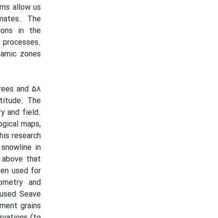
rms allow us
imates. The
ions in the
l processes.
namic zones
rees and 58
titude. The
y and field.
ogical maps,
his research
snowline in
a above that
een used for
lometry and
 used Seave
iment grains
rvations (to