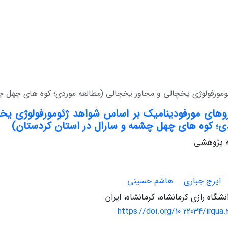
ومورفولوژی یخچالی و مجاور یخچالی (مطالعه موردی؛ کوه های چهل چ
روهای مورفودینامیک بر اساس شواهد ژئومورفولوژی یخ
دی؛ کوه های چهل چشمه و سارال در استان کردستان)
له پژوهشی
ایرج جباری
هاشم حسینی
نشگاه رازی کرمانشاه، کرمانشاه، ایران
https://doi.org/10.22034/irqua.