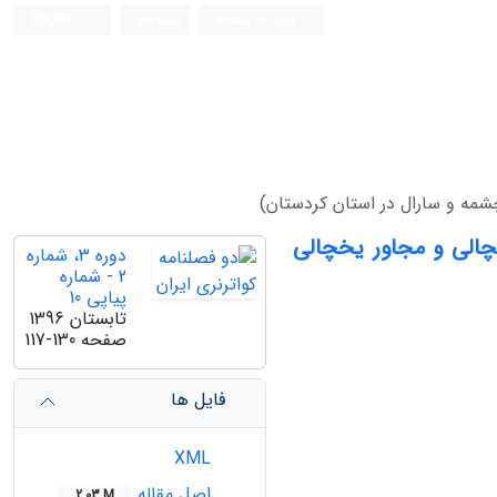
ورود به سامانه
ثبت نام
English
شمه و سارال در استان کردستان)
چالی و مجاور یخچالی
دوره 3، شماره
2 - شماره
پیاپی 10
تابستان 1396
صفحه
117-130
فایل ها
XML
اصل مقاله
2.03 M