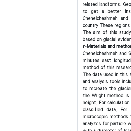
related landforms. Geo
to get a better ins
Chehelcheshmeh and 
country.These regions 
The aim of this stud
based on glacial evide
2-Materials and metho
Chehelcheshmeh and Sa
minutes east longitu
method of this research
The data used in this 
and analysis tools incl
to recreate the glaci
the Wright method is 
height. For calculatio
classified data. For
microscopic methods 
analyzes for particle 
with a diameter of les