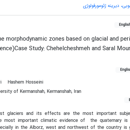
ی، دیرینه ژئومورفولوژی
Englis
he morphodynamic zones based on glacial and peri
ence)Case Study: Chehelcheshmeh and Saral Moun
Engli
ri
Hashem Hosseini
ersity of Kermanshah, Kermanshah, Iran
t glaciers and its effects are the most important subj
he most important climatic evidence of the quaternary is 
ecially in the Alborz, west and northwest of the country is 