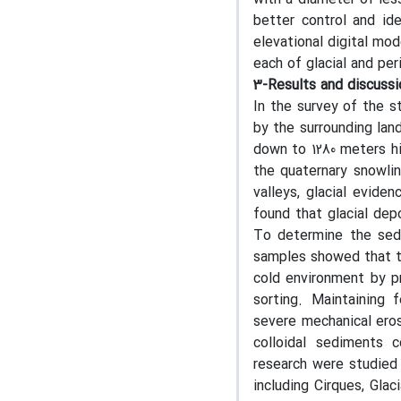
better control and id
elevational digital mo
each of glacial and pe
3-Results and discussi
In the survey of the s
by the surrounding lan
down to 1280 meters hig
the quaternary snowlin
valleys, glacial evide
found that glacial dep
To determine the sedi
samples showed that th
cold environment by pr
sorting. Maintaining 
severe mechanical eros
colloidal sediments c
research were studied 
including Cirques, Glaci