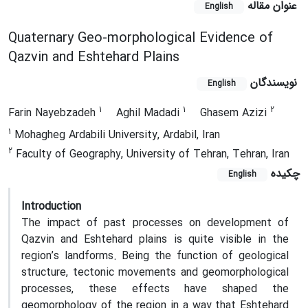
عنوان مقاله
English
Quaternary Geo-morphological Evidence of
Qazvin and Eshtehard Plains
نویسندگان
English
1
1
2
Farin Nayebzadeh
Aghil Madadi
Ghasem Azizi
1
Mohagheg Ardabili University, Ardabil, Iran
2
Faculty of Geography, University of Tehran, Tehran, Iran
چکیده
English
Introduction
The impact of past processes on development of
Qazvin and Eshtehard plains is quite visible in the
region’s landforms. Being the function of geological
structure, tectonic movements and geomorphological
processes, these effects have shaped the
geomorphology of the region in a way that Eshtehard