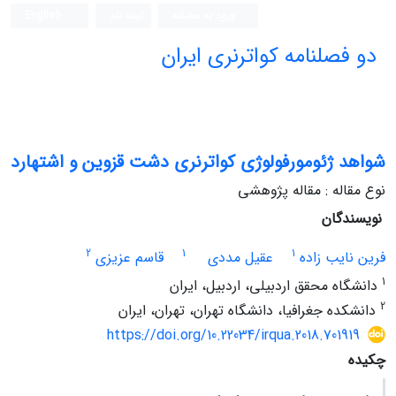
ورود به سامانه
ثبت نام
English
دو فصلنامه کواترنری ایران
شواهد ژئومورفولوژی کواترنری دشت قزوین و اشتهارد
نوع مقاله : مقاله پژوهشی
نویسندگان
2
1
1
فرین نایب زاده
عقیل مددی
قاسم عزیزی
1
دانشگاه محقق اردبیلی، اردبیل، ایران
2
دانشکده جغرافیا، دانشگاه تهران، تهران، ایران
https://doi.org/10.22034/irqua.2018.701919
چکیده