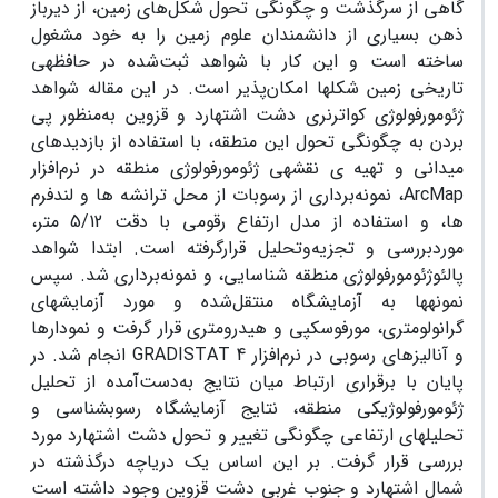
گاهی از سرگذشت و چگونگی تحول شکل‌های زمین، از دیرباز
ذهن بسیاری از دانشمندان علوم زمین را به خود مشغول
ساخته است و این کار با شواهد ثبت‌شده در حافظه­ی
تاریخی زمین شکل­ها امکان‌پذیر است. در این مقاله شواهد
ژئومورفولوژی کواترنری دشت اشتهارد و قزوین به‌منظور پی
بردن به چگونگی تحول این منطقه، با استفاده از بازدیدهای
میدانی و تهیه­ ی نقشه­ی ژئومورفولوژی منطقه در نرم‌افزار
ArcMap
، نمونه‌برداری از رسوبات از محل ترانشه ­ها و لندفرم
ها، و استفاده از مدل ارتفاع رقومی با دقت 5/12 متر،
موردبررسی و تجزیه‌وتحلیل قرارگرفته است. ابتدا شواهد
پالئوژئومورفولوژی منطقه شناسایی، و نمونه‌برداری شد. سپس
نمونه­ها به آزمایشگاه منتقل‌شده و مورد آزمایش­های
گرانولومتری، مورفوسکپی و هیدرومتری قرار گرفت و نمودارها
و آنالیزهای رسوبی در نرم‌افزار
GRADISTAT 4
انجام شد. در
پایان با برقراری ارتباط میان نتایج به‌دست‌آمده از تحلیل
ژئومورفولوژیکی منطقه، نتایج آزمایشگاه رسوب­شناسی و
تحلیل­های ارتفاعی چگونگی تغییر و تحول دشت اشتهارد مورد
بررسی قرار گرفت. بر این اساس یک دریاچه درگذشته در
شمال اشتهارد و جنوب غربی دشت قزوین وجود داشته است