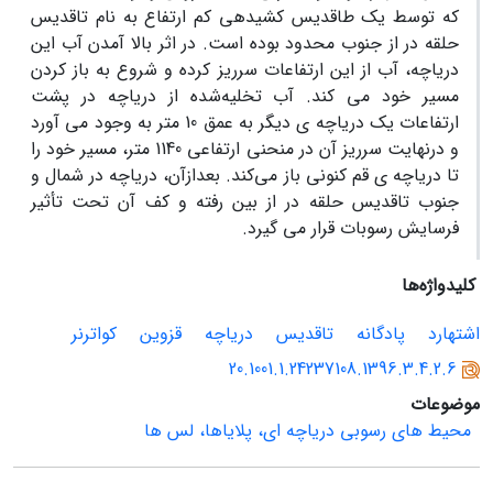
که توسط یک طاقدیس کشیده­ی کم ارتفاع به نام تاقدیس
حلقه ­در از جنوب محدود بوده است. در اثر بالا آمدن آب این
دریاچه، آب از این ارتفاعات سرریز کرده و شروع به باز کردن
مسیر خود می­ کند. آب تخلیه‌شده از دریاچه در پشت
ارتفاعات یک دریاچه ­ی دیگر به عمق 10 متر به وجود می­ آورد
و درنهایت سرریز آن در منحنی ارتفاعی 1140 متر، مسیر خود را
تا دریاچه­ ی قم کنونی باز می‌کند. بعدازآن، دریاچه در شمال و
جنوب تاقدیس حلقه ­در از بین رفته و کف آن تحت تأثیر
فرسایش رسوبات قرار می­ گیرد.
کلیدواژه‌ها
اشتهارد
پادگانه
تاقدیس
دریاچه
قزوین
کواترنر
20.1001.1.24237108.1396.3.4.2.6
موضوعات
محیط های رسوبی دریاچه ای، پلایاها، لس ها