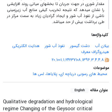
مقدار شوری در جهت جریان تا بخش­های میانی روند افزایشی
را نشان می­دهد که نتیجه تخریب کیفی منابع آب زیرزمینی
ناشی از نفوذ آب شور و ایجاد گرادیان زیاد به سمت مرکز در
طی برداشت بیش از حد می­باشد.
کلیدواژه‌ها
بیلان آب
دشت گیسور
نفوذ آب شور
هدایت الکتریکی
هیدروگراف معرف
20.1001.1.24237108.1396.3.4.4.8
موضوعات
محیط های رسوبی دریاچه ای، پلایاها، لس ها
عنوان مقاله
English
Qualitative degradation and hydrological
regime Changing of the Geysoor critical