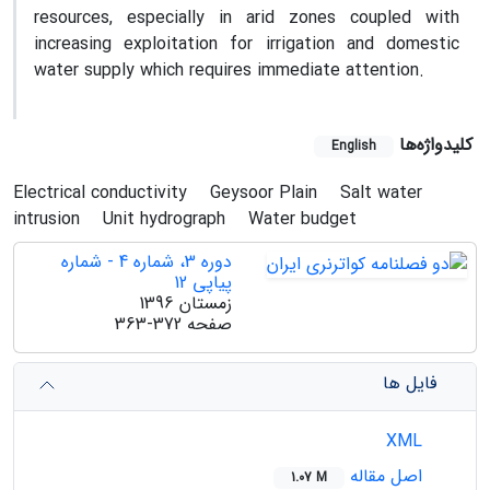
resources, especially in arid zones coupled with
increasing exploitation for irrigation and domestic
water supply which requires immediate attention.
کلیدواژه‌ها
English
Electrical conductivity
Geysoor Plain
Salt water
intrusion
Unit hydrograph
Water budget
دوره 3، شماره 4 - شماره
پیاپی 12
زمستان 1396
صفحه
363-372
فایل ها
XML
اصل مقاله
1.07 M