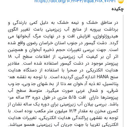
https://doi.org/10.22034/irqua.2018.701921
چکیده
در مناطق خشک و نیمه خشک به دلیل کمی بارندگی و
برداشت بی­رویه از منابع آب زیرزمینی باعث تغییر الگوی
هیدروژئولوژی، افزایش افت و در نهایت مرگ آبخوان­ها می
گردد. دشت گیسور در جنوب استان خراسان رضوی واقع شده
است. جهت بررسی تغییرات حجم ذخیره آبخوان و همچنین
اثر آن بر کیفیت آب زیرزمینی، از اطلاعات سطح آب 18
پیزومتر موجود در دشت گیسور استفاده شده است. مقادیر
هدایت الکتریکی در صحرا با استفاده از دستگاه هدایت
سنج
HANA
اندازه گیری گردیده است. با توجه به نقشه هم­
پتانسیل، تغذیه آبخوان عمدتا از بخش­های جنوبی، جنوب
شرقی، و شمال غربی صورت می­گیرد. متوسط سطح آب
پیزومترها دارای افت 5/5 متری در طول دوره 23 ساله می­
باشد. بررسی بیلان آب زیرزمینی برای دوره یک ساله نشان از
کسری مخزن به مقدار 12/4 میلیون متر مکعب بوده است. با
توجه به نقشه­­ی پراکندگی هدایت الکتریکی، تغییرات هدایت
الکتریکی تقریبا با جهت جریان آب زیرزمینی همسو می­باشد.