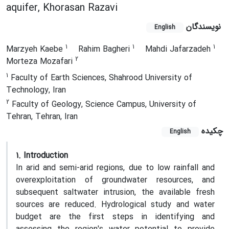
aquifer, Khorasan Razavi
نویسندگان
English
1
1
1
Marzyeh Kaebe
Rahim Bagheri
Mahdi Jafarzadeh
2
Morteza Mozafari
1
Faculty of Earth Sciences, Shahrood University of
Technology, Iran
2
Faculty of Geology, Science Campus, University of
Tehran, Tehran, Iran
چکیده
English
1. Introduction
In arid and semi-arid regions, due to low rainfall and
overexploitation of groundwater resources, and
subsequent saltwater intrusion, the available fresh
sources are reduced. Hydrological study and water
budget are the first steps in identifying and