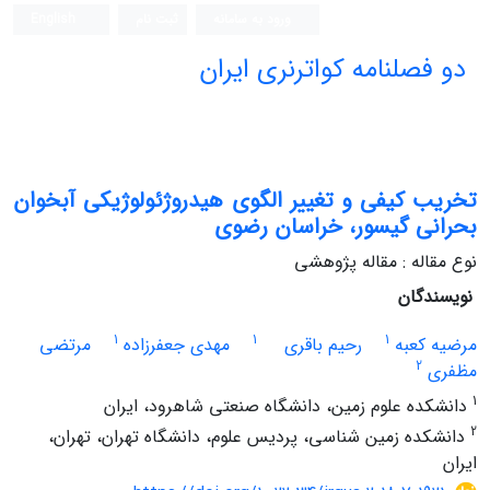
ورود به سامانه
ثبت نام
English
دو فصلنامه کواترنری ایران
تخریب کیفی و تغییر الگوی هیدروژئولوژیکی آبخوان
بحرانی گیسور، خراسان رضوی
نوع مقاله : مقاله پژوهشی
نویسندگان
1
1
1
مرضیه کعبه
رحیم باقری
مهدی جعفرزاده
مرتضی
2
مظفری
1
دانشکده علوم زمین، دانشگاه صنعتی شاهرود، ایران
2
دانشکده زمین شناسی، پردیس علوم، دانشگاه تهران، تهران،
ایران