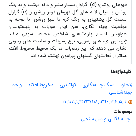
قهوه­ای روشن؛ (
d
) گراول بسیار ستبر و دانه درشت و به رنگ
روشن با میان لایه­ های گل قهوه
ای-قرمز روشن و (
e
) گراول
سست گل پشتیبان به رنگ کرم تا سبز روشن. با توجه به
موقعیت چینه ­نگاری، سن این رسوبات به پلیستوسن-
هولوسن است. پارامترهای شاخص محیط رسوبی مانند
ژئومتری لایه های رسوبی، نوع رسوبات و ساخت های رسوبی
نشان می دهند که این رسوبات در یک محیط مخروط افکنه
متاثر از فعالیت­های گسل­های پیرامون نهشته شده ­اند.
کلیدواژه‌ها
زنجان
سنگ چینه‌نگاری
کواترنری
مخروط افکنه
واحد
چینه‌شناسی
20.1001.1.24237108.1396.3.4.5.9
موضوعات
چینه نگاری و سن سنجی