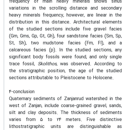
frequency of main heavy minerals shows sinus
variations in the scrolling distance and secondary
heavy minerals frequency, however, are linear in the
distribution in this distance. Architectural elements
of the studied sections include five gravel facies
(Gm, Gms, Gp, Gt, Gh), four sandstone facies (Sm, Sp,
St, Sh), two mudstone facies (Fm, Fl), and a
calcareous facies (p). In the studied sections, any
significant body fossils were found, and only single
trace fossil,
Skolithos
, was observed. According to
the stratigraphic position, the age of the studied
sections attributable to Pleistocene to Holocene.
4-conclusion
Quaternary sediments of Zanjanrud watershed in the
west of Zanjan, include coarse-grained gravel, sands,
silt and clay deposits. The thickness of sediments
varies from 5 to 24 meters. Five distinctive
lithostratigraphic units are distinguishable as