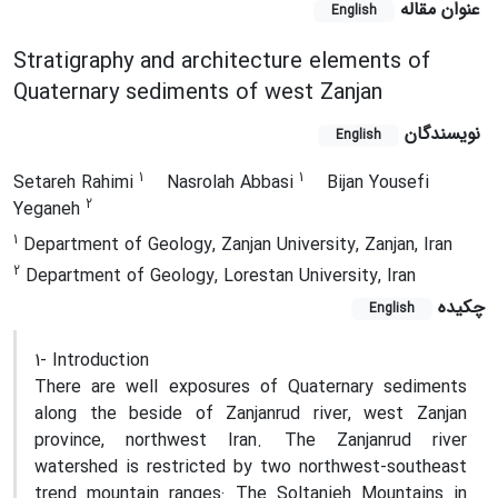
عنوان مقاله
English
Stratigraphy and architecture elements of
Quaternary sediments of west Zanjan
نویسندگان
English
1
1
Setareh Rahimi
Nasrolah Abbasi
Bijan Yousefi
2
Yeganeh
1
Department of Geology, Zanjan University, Zanjan, Iran
2
Department of Geology, Lorestan University, Iran
چکیده
English
1- Introduction
There are well exposures of Quaternary sediments
along the beside of Zanjanrud river, west Zanjan
province, northwest Iran. The Zanjanrud river
watershed is restricted by two northwest-southeast
trend mountain ranges: The Soltanieh Mountains in