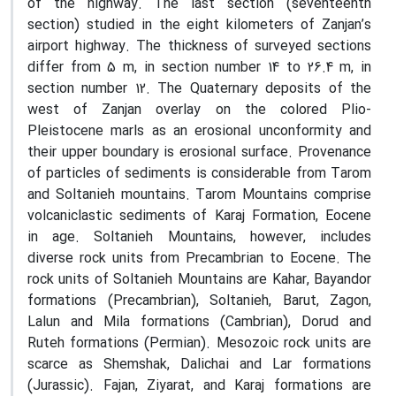
of the highway. The last section (seventeenth
section) studied in the eight kilometers of Zanjan’s
airport highway. The thickness of surveyed sections
differ from 5 m, in section number 14 to 26.4 m, in
section number 12. The Quaternary deposits of the
west of Zanjan overlay on the colored Plio-
Pleistocene marls as an erosional unconformity and
their upper boundary is erosional surface. Provenance
of particles of sediments is considerable from Tarom
and Soltanieh mountains. Tarom Mountains comprise
volcaniclastic sediments of Karaj Formation, Eocene
in age. Soltanieh Mountains, however, includes
diverse rock units from Precambrian to Eocene. The
rock units of Soltanieh Mountains are Kahar, Bayandor
formations (Precambrian), Soltanieh, Barut, Zagon,
Lalun and Mila formations (Cambrian), Dorud and
Ruteh formations (Permian). Mesozoic rock units are
scarce as Shemshak, Dalichai and Lar formations
(Jurassic). Fajan, Ziyarat, and Karaj formations are