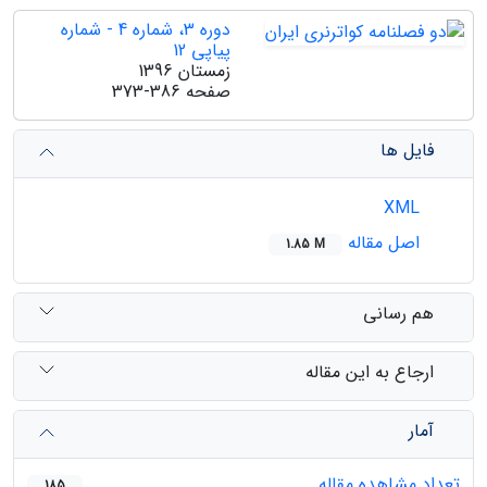
دوره 3، شماره 4 - شماره
پیاپی 12
زمستان 1396
صفحه
373-386
فایل ها
XML
اصل مقاله
1.85 M
هم رسانی
ارجاع به این مقاله
آمار
تعداد مشاهده مقاله
185