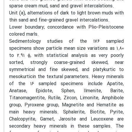
sparse cream mud, sand and gravel intercalations.
Unit (a), alternations of dark to light brown muds with
thin sand and fine-grained gravel intercalations.
Lower boundary; concordance with Plio-Pleistocene
colored marls.
Sedimentology studies of the 176 sampled
specimens show particle mean size variations as 1.80
to 2.91 ɸ, with statistical analysis as very poorly
sorted, strongly coarse-grained skewed, near
symmetrical and fine skewed, and platykurtic to
mesokurticin the textural parameters. Heavy minerals
of the 16 sampled specimens include Apatite,
Anatase, Epidote, Sphen, Ilmenite, Barite,
Titanomagentite, Rutile, Zircon, Limonite, Amphibole
group, Pyroxene group, Magnetite and Hematite as
main heavy minerals. Sphalerite, Biotite, Pyrite,
Chalcopyrite, Garnet, Jarosite and Leucoxene are
secondary heavy minerals in these samples. The