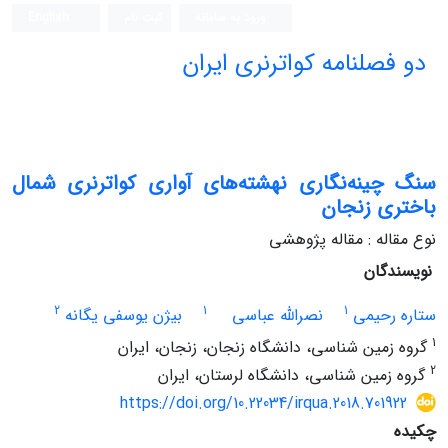
ورود به سامانه
ثبت نام
English
دو فصلنامه کواترنری ایران
سنگ چینه‌نگاری نهشته‌های آواری کواترنری شمال
باختری زنجان
نوع مقاله : مقاله پژوهشی
نویسندگان
2
1
1
ستاره رحیمی
نصرالله عباسی
بیژن یوسفی یگانه
1
گروه زمین شناسی، دانشگاه زنجان، زنجان، ایران
2
گروه زمین شناسی، دانشگاه لرستان، ایران
https://doi.org/10.22034/irqua.2018.701922
چکیده