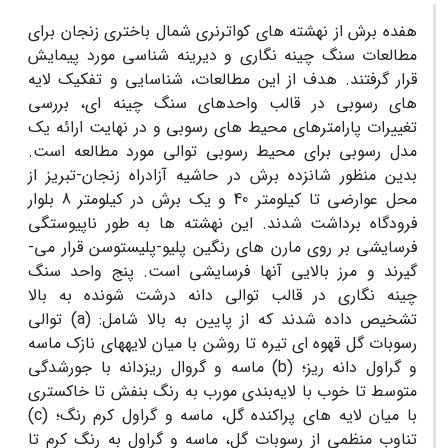
هفده برش از نهشته ­های کواترنری شمال باختری زنجان برای
مطالعات سنگ چینه­ نگاری و دیرینه ­شناسی مورد پیمایش
قرار گرفتند. هدف از این مطالعات، شناسایی و تفکیک لایه
های رسوبی در قالب واحدهای سنگ چینه ای، بررسی
تغییرات پارامترهای محیط های رسوبی و در نهایت ارائه یک
مدل رسوبی برای محیط رسوبی توالی مورد مطالعه است.
بدین منظور شانزده برش در حاشیه آزاد­راه زنجان-تبریز از
محل عوارضی تا کیلومتر 40 و یک برش در کیلومتر 8 بلوار
فرودگاه برداشت شدند. این نهشته ­ها به طور ناپیوستگی
فرسایشی بر روی مارن­ های رنگین پلیو-پلیستوسن قرار می­
گیرند و مرز بالایی آن­ها فرسایشی است. پنج واحد سنگ
چینه­ نگاری در قالب توالی دانه درشت شونده به بالا
تشخیص داده شدند که از پایین به بالا شامل: (
a
) توالی
رسوبات گل قهوه ­ای تیره تا روشن با میان لایه­های نازک ماسه
و گراول دانه ریز؛ (
b
) ماسه و گروال ریزدانه با جورشدگی
متوسط تا خوب با لایه
بندی مورب به رنگ بنفش تا خاکستری
با میان لایه­ های پراکنده گل، ماسه و گراول کرم رنگ؛ (
c
)
تناوب منظمی از رسوبات گل، ماسه و گراول به رنگ کرم تا