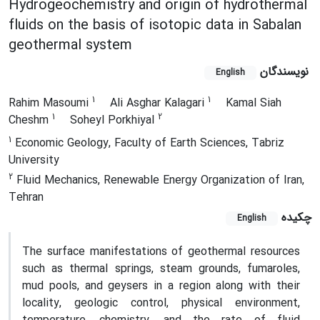
Hydrogeochemistry and origin of hydrothermal
fluids on the basis of isotopic data in Sabalan
geothermal system
نویسندگان
English
1
1
Rahim Masoumi
Ali Asghar Kalagari
Kamal Siah
1
2
Cheshm
Soheyl Porkhiyal
1
Economic Geology, Faculty of Earth Sciences, Tabriz
University
2
Fluid Mechanics, Renewable Energy Organization of Iran,
Tehran
چکیده
English
The surface manifestations of geothermal resources
such as thermal springs, steam grounds, fumaroles,
mud pools, and geysers in a region along with their
locality, geologic control, physical environment,