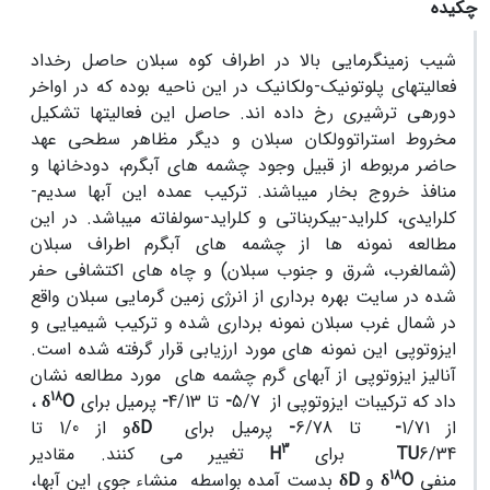
چکیده
شیب زمین­گرمایی بالا در اطراف کوه سبلان حاصل رخداد
فعالیت­های پلوتونیک-ولکانیک در این ناحیه بوده که در اواخر
دوره­ی ترشیری رخ داده اند. حاصل این فعالیت­ها تشکیل
مخروط استراتوولکان سبلان و دیگر مظاهر سطحی عهد
حاضر مربوطه از قبیل وجود چشمه­ های آب­گرم، دودخان­ها و
منافذ خروج بخار می­باشند. ترکیب عمده این آب­ها سدیم-
کلرایدی، کلراید-بی­کربناتی و کلراید-سولفاته می­باشد. در این
مطالعه نمونه ­ها از چشمه­ های آب­گرم اطراف سبلان
(شمالغرب، شرق و جنوب سبلان) و چاه­ های اکتشافی حفر
شده در سایت بهره­ برداری از انرژی زمین­ گرمایی سبلان واقع
در شمال غرب سبلان نمونه­ برداری شده و ترکیب شیمیایی و
ایزوتوپی این نمونه­ های مورد ارزیابی قرار گرفته شده است.
آنالیز ایزوتوپی از آبهای ­گرم چشمه­ های مورد مطالعه نشان
18
داد که ترکیبات ایزوتوپی از 5/7
-
تا 4/13
-
پرمیل برای
O
δ
،
از 1/71
-
تا 6/78
-
پرمیل برای
δD
و از 1/0 تا
3
6/34
TU
برای
H
تغییر می کنند. مقادیر
18
منفی
O
δ
و
δD
بدست آمده بواسطه منشاء جوی این آب­ها،