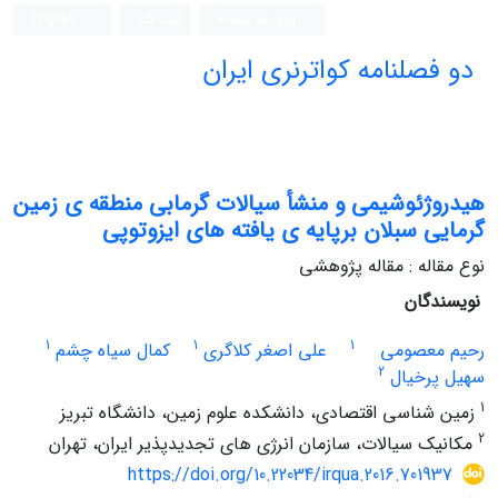
ورود به سامانه
ثبت نام
English
دو فصلنامه کواترنری ایران
هیدروژئوشیمی و منشأ سیالات گرمابی منطقه ی زمین
گرمایی سبلان برپایه ی یافته های ایزوتوپی
نوع مقاله : مقاله پژوهشی
نویسندگان
1
1
1
رحیم معصومی
علی اصغر کلاگری
کمال سیاه چشم
2
سهیل پرخیال
1
زمین شناسی اقتصادی، دانشکده علوم زمین، دانشگاه تبریز
2
مکانیک سیالات، سازمان انرژی های تجدیدپذیر ایران، تهران
https://doi.org/10.22034/irqua.2016.701937