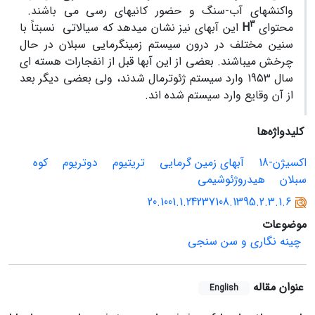
واکنش­های آب-سنگ و حضور کانی­های رسی می باشند.
3
محتوای
H
این آب­های نیز نشان می­دهد که سیالاتی نسبتاً با
سنین مختلف در درون سیستم زمین­گرمایی سبلان در حال
چرخش می­باشند. بعضی از این آبها قبل از انفجارات هسته­ ای
سال 1953 وارد سیستم ژئوترمال شدند، ولی بعضی دیگر بعد
از آن وقایع وارد سیستم شده اند.
کلیدواژه‌ها
اکسیژن-18
آبهای زمین گرمایی
تریتیوم
دوتریوم
کوه
سبلان
هیدروژئوشیمی
20.1001.1.24237108.1395.2.3.1.6
موضوعات
چینه نگاری و سن سنجی
عنوان مقاله
English