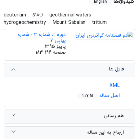
کلیدواژه‌ها
English
deuterium
δ18O
geothermal waters
hydrogeochemistry
Mount Sabalan
tritium
دوره 2، شماره 3 - شماره
پیاپی 7
پاییز 1395
صفحه
183-196
فایل ها
XML
اصل مقاله
1.27 M
هم رسانی
ارجاع به این مقاله