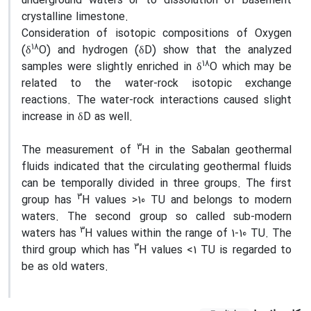
underground waters or to dissolution of basement
crystalline limestone.
Consideration of isotopic compositions of Oxygen
18
(δ
O) and hydrogen (δD) show that the analyzed
18
samples were slightly enriched in δ
O which may be
related to the water-rock isotopic exchange
reactions. The water-rock interactions caused slight
increase in δD as well.
3
The measurement of
H in the Sabalan geothermal
fluids indicated that the circulating geothermal fluids
can be temporally divided in three groups. The first
3
group has
H values >10 TU and belongs to modern
waters. The second group so called sub-modern
3
waters has
H values within the range of 1-10 TU. The
3
third group which has
H values <1 TU is regarded to
be as old waters.