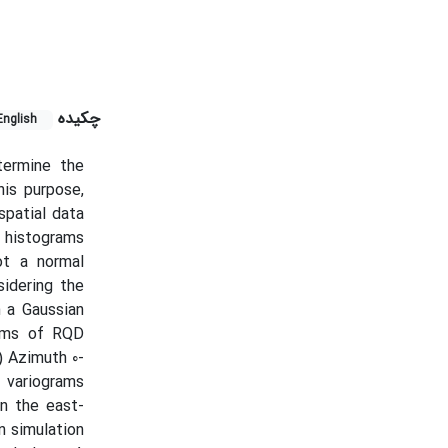
چکیده
English
termine the
is purpose,
patial data
, histograms
ot a normal
sidering the
 a Gaussian
rams of RQD
) Azimuth 0-
e variograms
in the east-
n simulation