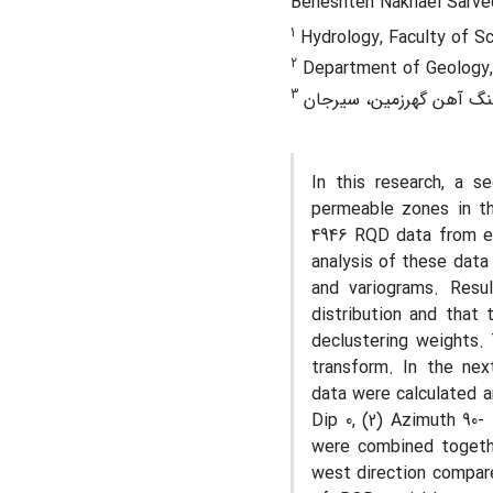
Beheshteh Nakhaei Sarve
1
Hydrology, Faculty of Sc
2
Department of Geology, F
3
نگ آهن گهرزمین، سیرجان
In this research, a 
permeable zones in th
4946 RQD data from ei
analysis of these data
and variograms
.
Result
distribution and that 
declustering weights.
transform. In the nex
data were calculated a
Dip 0, (2) Azimuth 90-
were combined togethe
west direction compar