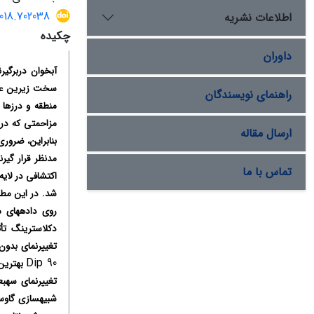
2018.702038
اطلاعات نشریه
چکیده
داوران
آبخوان دربرگیر
سخت زیرین عمد
راهنمای نویسندگان
منطقه و درزها 
مزاحمتی که در 
ارسال مقاله
بنابراین، ضرور
تماس با ما
اکتشافی در لای
‏شد. در این مطا
روی ‏داده‏های 
دکلاسترینگ تأث
تغییرنمای بدون
Dip 90
بهترین 
تغییرنمای سه‏
شبیه‏سازی‏ گاو