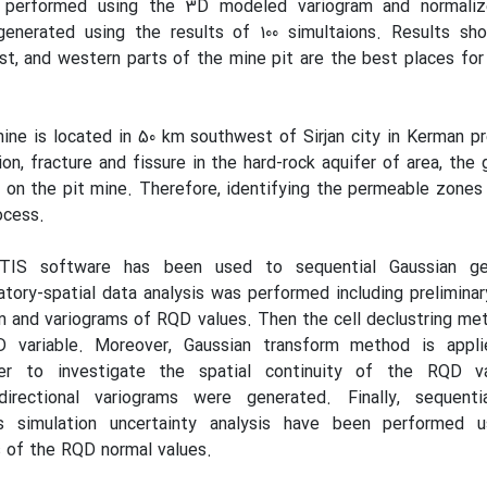
 performed using the 3D modeled variogram and normali
enerated using the results of 100 simultaions
.
Results sho
t, and western parts of the mine pit are the best places for 
ine is located in 50 km southwest of Sirjan city in Kerman p
ion, fracture and fissure in the hard-rock aquifer of area, the
on the pit mine. Therefore, identifying the permeable zones 
ocess.
ATIS software has been used to sequential Gaussian geo
atory-spatial data analysis was performed including preliminary
am and variograms of RQD values
.
Then the cell declustring me
 variable. Moreover, Gaussian transform method is appl
der to investigate the spatial continuity of the RQD va
directional variograms were generated. Finally, sequenti
s simulation uncertainty analysis have been performed u
 of the RQD normal values.