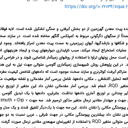
https://doi.org/10.22034/irqua.
نده پیت معدن گهرزمین از دو بخش آبرفتی و سنگی تشکیل‏ شده است. لایه فوقانی از
تاً از سنگ‏های دگرگونی مربوط به کمپلکس گل‏گهر ساخته شده است. در سازند س
و شکاف‏ها و بازشدگی‏ها، آب‏های زیرزمینی به سمت پیت معدن تمرکز یافته‌اند. وجود 
عملیات استخراج ایجاد می‏کند، سبب ناپایداری دیواره‏های پیت و ایجاد هزینه‏های اض
ی است محل زون‏های تراوا با استفاده از روش‏های زمین‏آمار شناسایی شوند و در طراح
ه متراکم آبرفت کواترنری و سازند سخت موجود است که داده‏های شاخص کیفیت مغز
لعه تحلیل اکتشافی ـ مکانی‏ داده‏ها، شامل بررسی آمار مقدماتی و نقشه موقعیت مکان
RQD
متغیر
، انجام ‏شد. بررسی آمار مقدماتی نشان داد این متغیر از توزیع نرم
یر چندانی بر توزیع آماری داده‏ها نداشت. بنابراین، داده‏ها با یک تبدیل گاوسی 
imuth 0-Dip 0
 جهت و جهت‏دار مقادیر نرمال متغیر مذکور ترسیم شد. سه جهت
پیوستگی مکانی را نشان دادند. این سه جهت با
یک‌دیگر
تلفیق ‏شدند و یک مدل واح
بعدی نشان داد بیشترین پیوستگی مکانی در جهت شرقی ـ غربی نسبت به دو جهت
RQD
سی متوالی متغیر
با استفاده از تغییرنمای سه‏بعدی مقادیر نرمال صورت گرفت و