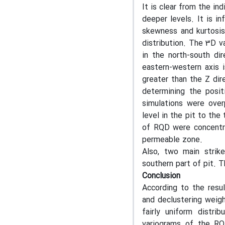
It is clear from the i
deeper levels. It is i
skewness and kurtosis
distribution. The 3D v
in the north-south dir
eastern-western axis i
greater than the Z dire
determining the posit
simulations were over
level in the pit to th
of RQD were concentra
permeable zone.
Also, two main strik
southern part of pit. 
Conclusion
According to the resul
and declustering weigh
fairly uniform distri
variograms of the RQD