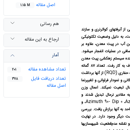
اصل مقاله
1.15 M
هم رسانی
 آبرفت‏های کواترنری و سازند
خت، به دلیل وضعیت تکتونیکی
ارجاع به این مقاله
این آب در پیت معدن، علاوه بر
افی در عملیات انفجار می‏شود.
آمار
ی آینده سیستم زهکشی پیت معدن
مدنظر قرار گیرند. در این پژوهش روش‏ شبیه‏سازی زمین‏آماری گاوسی متوالی جهت نیل به این هدف به کار رفت. تعداد 87 گمانه
تعداد مشاهده مقاله
201
(RQD)
ه حفاری
از آن‏ها برداشت
تعداد دریافت فایل
378
ی و نمودار فراوانی و تغییرنما
اصل مقاله
ال تبعیت نمی‏کند. اعمال وزن
به مقادیر نرمال تبدیل شدند و
Azimuth 90- Dip 0
Az
،
، و
د به آن‏ها برازش یافت. بررسی
 دیگر وجود دارد. در نهایت
 نقشه عدم‌قطعیت شبیه‏سازی‏ها