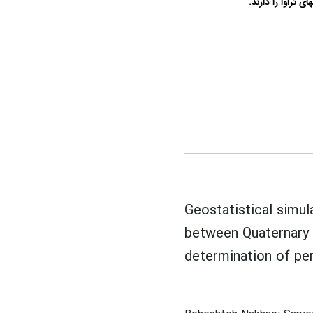
تراوا را دارند.
Geostatistical simul
between Quaternary a
determination of p