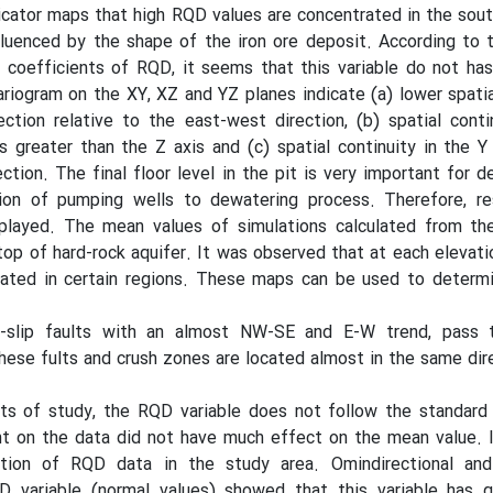
ndicator maps that high RQD values are concentrated in the sout
nfluenced by the shape of the iron ore deposit
.
According to t
 coefficients of RQD, it seems that this variable do not ha
ariogram on the XY, XZ and YZ planes indicate (a) lower spatia
ection relative to the east-west direction, (b) spatial conti
s greater than the Z axis and (c) spatial continuity in the Y 
ction. The final floor level in the pit is very important for d
ion of pumping wells to dewatering process. Therefore, res
played. The mean values of simulations calculated from the 
e top of hard-rock aquifer. It was observed that at each elevat
ted in certain regions. These maps can be used to determi
e-slip faults with an almost NW-SE and E-W trend, pass 
These fults and crush zones are located almost in the same dir
ts of study, the RQD variable does not follow the standard 
t on the data did not have much effect on the mean value. I
bution of RQD data in the study area. Omindirectional and 
 variable (normal values) showed that this variable has g