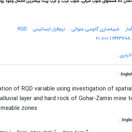
نشان داد قسمت‏های جنوب شرقی، جنوب غرب، و غرب پیت بیشترین احتمال وجود زون‏های 
مار
شبیه‌سازی گاوسی متوالی
نرم‌افزار ایساتیس
RQD
20.1001.1.24237108
ترنری
Englis
ation of RQD variable using investigation of spatial
lluvial layer and hard rock of Gohar-Zamin mine t
ermeable zones
Engli
1
2
3