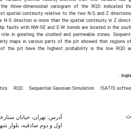
, the three-dimensional variogram of the RQD indicated t
est spatial continuity relative to the two N-S and Z directions
he N-S direction is more than the spatial continuity in Z direct
ip faults with NW-SE and E-W trends are located in the sout
role in greating the crushed and permeable zones. Sequenti
inty maps in various parts of the pit showed that regions o
of the pit have the highest probability is the low RQD a
Engli
tics
RQD
Sequential Gaussian Simulation
ISATIS softwa
ات
آدرس: تهران، خیابان ستارخا
اول و دوم صادقیه، بلوار شه