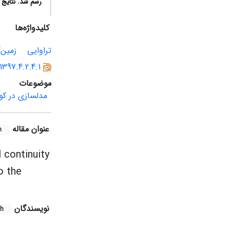
رسم شد. نتایج 
کلیدواژه‌ها
تراوایی
زمین‌آ
.1397.4.2.4.1
موضوعات
مدلسازی در کوا
عنوان مقاله
h
 continuity
o the
نویسندگان
sh