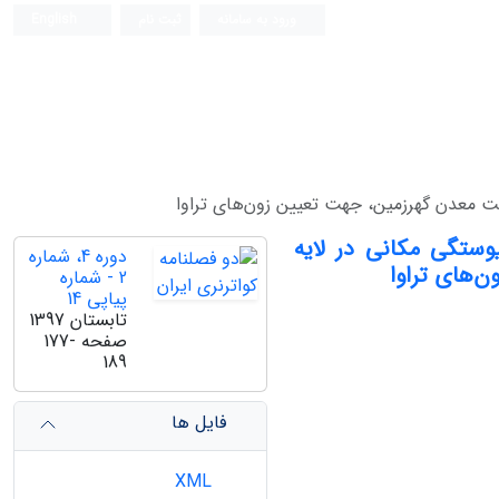
ورود به سامانه
ثبت نام
English
خت معدن گهرزمین، جهت تعیین زون‌های تراوا
وستگی مکانی در لایه
دوره 4، شماره
‌های تراوا
2 - شماره
پیاپی 14
تابستان 1397
صفحه
177-
189
فایل ها
XML