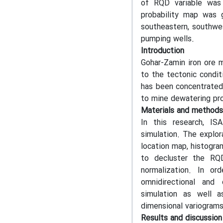
of RQD variable was
probability map was g
southeastern, southwes
pumping wells.
Introduction
Gohar-Zamin iron ore m
to the tectonic condit
has been concentrated 
to mine dewatering pr
Materials and methods
In this research, IS
simulation. The explor
location map, histogr
to decluster the RQD
normalization. In or
omnidirectional and 
simulation as well a
dimensional variograms
Results and discussion