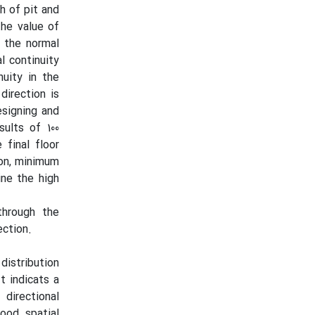
h of pit and
he value of
s the normal
l continuity
nuity in the
direction is
esigning and
ults of 100
final floor
ion, minimum
ne the high
through the
ection.
distribution
t indicats a
directional
ood spatial