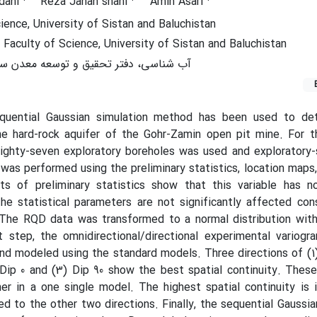
dani
Reza Jahan shahi
Amin Asari
ience, University of Sistan and Baluchistan
aculty of Science, University of Sistan and Baluchistan
آب شناسی، دفتر تحقیق و توسعه معدن س
sequential Gaussian simulation method has been used to de
e hard-rock aquifer of the Gohr-Zamin open pit mine
.
For th
ghty-seven exploratory boreholes was used and exploratory-s
 was performed using the preliminary statistics, location maps
s of preliminary statistics show that this variable has n
the statistical parameters are not significantly affected con
 The RQD data was transformed to a normal distribution with
t step, the omnidirectional/directional experimental variog
nd modeled using the standard models. Three directions of (1
 Dip 0 and (3) Dip 90 show the best spatial continuity. Thes
r in a one single model. The highest spatial continuity is 
ed to the other two directions
.
Finally, the sequential Gaussia