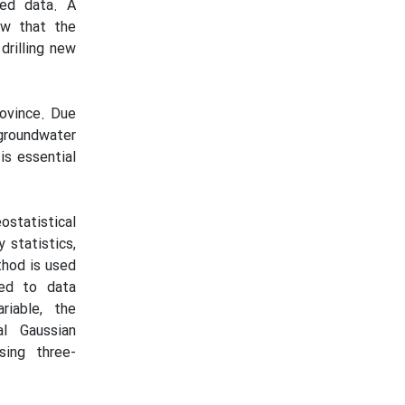
zed data. A
w that the
drilling new
rovince. Due
 groundwater
is essential
statistical
 statistics,
thod is used
ied to data
riable, the
al Gaussian
sing three-