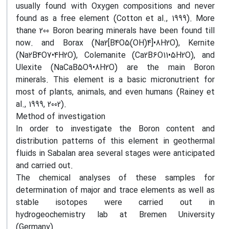
usually found with Oxygen compositions and never
found as a free element (Cotton et al., 1999). More
thane 200 Boron bearing minerals have been found till
now. and Borax (Na2[B4O5(OH)4]•8H2O), Kernite
(Na2B4O7•4H2O), Colemanite (Ca2B6O11•5H2O), and
Ulexite (NaCaB5O9•8H2O) are the main Boron
minerals. This element is a basic micronutrient for
most of plants, animals, and even humans (Rainey et
al., 1999, 2002).
Method of investigation
In order to investigate the Boron content and
distribution patterns of this element in geothermal
fluids in Sabalan area several stages were anticipated
and carried out.
The chemical analyses of these samples for
determination of major and trace elements as well as
stable isotopes were carried out in
hydrogeochemistry lab at Bremen University
(Germany).