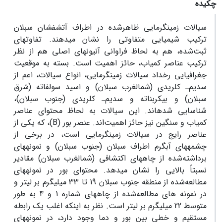
چکیده
سیالات زمین‏گرمایی ظاهرشده در اطراف آتشفشان سبلان
ترکیب شیمیایی متفاوتی را نشان می‏دهند. تفاوت‏های
ثبت‌شده، هم به لحاظ فراوانی آنیون‏های اصلی هم از نظر
ترکیب عناصر کمیاب، حائز اهمیت است. بسته به موقعیت
جغرافیایی رخداد سیالات زمین‏گرمایی، انواع سیالات، اعم از
سدیم‌ـ کلریدی (شمال‏غرب سبلان) و اسید سولفاته (شرق
سبلان) و بی‏کربناته و سدیم‌ـ کلریدی (جنوب سبلان)،
شناسایی شده‏اند. این سیالات به لحاظ محتوای عناصر
کمیاب و سنگین نیز حائز اهمیت‌اند. عنصر بور (
B
)، که یکی از
عناصر رایج در سیالات زمین‏گرمایی است، در برخی از
چشمه‏های آب‏گرم اطراف سبلان (جنوب سبلان) و نمونه‏های
برداشته‌شده از چاه‏های اکتشافی (شمال‏غرب سبلان) مقادیر
نسبتاً بالایی را نشان می‏دهد. محتوای بور در نمونه‏های
مطالعه‌شده از منطقه جنوب سبلان 19 تا 33 میلی‏گرم بر لیتر و
در نمونه ‏های مطالعه‌شده از چاه‏های شماره 1 و 4 به طور
متوسط 22 میلی‏گرم بر لیتر است. نظر به اینکه اغلب یک رابطه
مستقیم و خطی بین بور و دما وجود دارد، در نمونه‏های