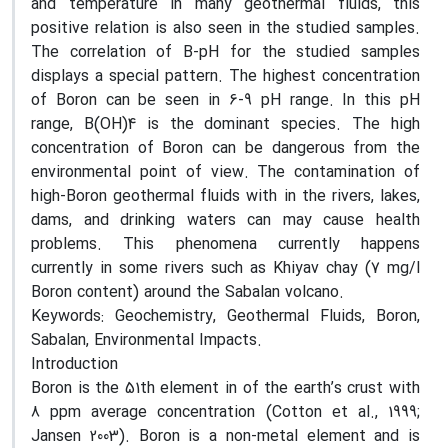
and temperature in many geothermal fluids, this
positive relation is also seen in the studied samples.
The correlation of B-pH for the studied samples
displays a special pattern. The highest concentration
of Boron can be seen in 6-9 pH range. In this pH
range, B(OH)4 is the dominant species. The high
concentration of Boron can be dangerous from the
environmental point of view. The contamination of
high-Boron geothermal fluids with in the rivers, lakes,
dams, and drinking waters can may cause health
problems. This phenomena currently happens
currently in some rivers such as Khiyav chay (7 mg/l
Boron content) around the Sabalan volcano.
Keywords: Geochemistry, Geothermal Fluids, Boron,
Sabalan, Environmental Impacts.
Introduction
Boron is the 51th element in of the earth’s crust with
8 ppm average concentration (Cotton et al., 1999;
Jansen 2003). Boron is a non-metal element and is