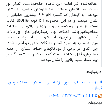
مطالعه‌شده نیز اغلب این قاعده حکم‌فرماست. تمرکز بور
نسبت به
pH
های مختلف نیز الگوهای خاصی را نشان
می‏دهد؛ به گونه‌ای که گستره
pH
6-9 بیشترین فراوانی را
نشان می‏دهد و در این محدوده
pH
گونه
B(OH)
غالب
4
است. از نظر زیست‌محیطی، تمرکزهای بالای بور می‏تواند
مخاطره‌آمیز باشد. اختلاط آب‏های زمین‏گرمایی حاوی بور بالا با
آب رودخانه‏ها، دریاچه‏ها، آب شرب، و آب پشت سدها
می‏تواند سبب به وجود آمدن مشکلات جدی بهداشتی شود.
این اتفاق در برخی از رودخانه‏های اطراف سبلان، از جمله
خیاوچای، قابل مشاهده است که با محتوای بور 7 میلی‏گرم بر
لیتر مقدار نسبتاً بالایی را نشان می‏دهد.
کلیدواژه‌ها
آثار زیست‌ محیطی
بور
ژئوشیمی
سبلان
سیالات زمین‌
گرمایی
20.1001.1.24237108.1397.4.4.4.5
موضوعات