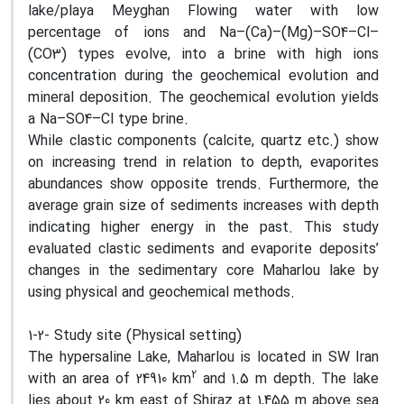
lake/playa Meyghan Flowing water with low
percentage of ions and Na–(Ca)–(Mg)–SO4–Cl–
(CO3) types evolve, into a brine with high ions
concentration during the geochemical evolution and
mineral deposition. The geochemical evolution yields
a Na–SO4–Cl type brine.
While clastic components (calcite, quartz etc.) show
on increasing trend in relation to depth, evaporites
abundances show opposite trends. Furthermore, the
average grain size of sediments increases with depth
indicating higher energy in the past. This study
evaluated clastic sediments and evaporite deposits’
changes in the sedimentary core Maharlou lake by
using physical and geochemical methods.
1-2- Study site (Physical setting)
The hypersaline Lake, Maharlou is located in SW Iran
2
with an area of 24910 km
and 1.5 m depth. The lake
lies about 20 km east of Shiraz at 1,455 m above sea