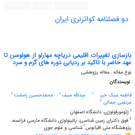
ورود به سامانه
ثبت نام
English
دو فصلنامه کواترنری ایران
بازسازی تغییرات اقلیمی دریاچه مهارلو از هولوسن تا
عهد حاضر با تاکید بر ردیابی دوره های گرم و سرد
نوع مقاله : مقاله پژوهشی
نویسندگان
1
1
1
فاطمه سبک خیز
عبدالله سیف
محمدحسین رامشت
2
مرتضی جمالی
1
ژئومورفولوژی، دانشگاه اصفهان
2
فوق دکترای زمین شناسی، پالینولوژی دانشگاه مارسی فرانسه،
پژوهشگاه ملی اقیانوس ّ شناسی و علوم جوی