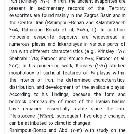
Iran (Krinsley 1970). In Iran, the ancient evaporites are
present in sedimentary records of the Tertiary
evaporites are found mainly in the Zagros Basin and in
the Central Iran (Rahimpour-Bonab and Kalantarzadeh
2005, Rahimpour-Bonab et al. 2007a, b). In addition,
Holocene evaporite deposits are widespread in
numerous playas and lake/playas in various parts of
Iran with different characteristics (e.g., Krinsley 1972;
Shahrabi 1995; Farpoor and Krouse 2008; Farpoor et al.
2012). In his pioneering work, Krinsley (1970) studied
morphology of surficial features of 60 playas within
the interior of Iran. He determined characteristics,
distribution, and development of the available playas.
According to his findings, because the form and
bedrock permeability of most of the Iranian basins
have remained essentially stable since the late
Pleistocene (
Würm
), subsequent hydrologic changes
can be attributed to climatic changes.
Rahimpour-Bonab and Abdi (2012) with study on the