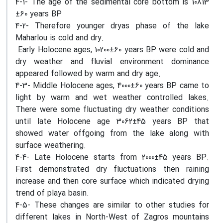
4-1- The age of the sedimental core bottom is 10813
±60 years BP
4-2- Therefore younger dryas phase of the lake
Maharlou is cold and dry.
Early Holocene ages, 10200±60 years BP were cold and
dry weather and fluvial environment dominance
appeared followed by warm and dry age.
4-3- Middle Holocene ages, 4000±60 years BP came to
light by warm and wet weather controlled lakes.
There were some fluctuating dry weather conditions
until late Holocene age 3062±45 years BP that
showed water offgoing from the lake along with
surface weathering.
4-4- Late Holocene starts from 2000±45 years BP.
First demonstrated dry fluctuations then raining
increase and then core surface which indicated drying
trend of playa basin.
4-5- These changes are similar to other studies for
different lakes in North-West of Zagros mountains