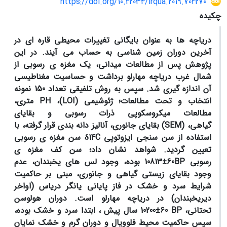
https://doi.org/10.22034/irqua.2019.702270
چکیده
دریاچه ها به عنوان بایگانی تغییرات محیطی قاره ای در
آخرین دوران زمین شناسی به حساب می آیند. در این
پژوهش پس از مطالعات میدانی، یک مغزه ی رسوبی از
شمال غرب دریاچه مهارلو برداشت و حساسیت مغناطیسی
آن اندازه گیری شد. سپس به روش تلفیقی تعداد 150 نمونه
انتخاب و تحت مطالعات؛ ژئوشیمی (
LOI
)،
PH
متری،
مطالعات میکروسکوپی ذرات رسوبی و بقایای
گیاهی،
(SEM)
بقایای جانوری،
آنالیز دانه بندی قرار گرفته، با
استفاده از سن سنجی ایزوتوپی
δ14C
سن مغزه ی رسوبی
تعیین گردید. شواهد نشان داد؛ سن کف مغزه ی
رسوبی
BP
60
±
10813
بوده، وجود لس های یخبندان، عدم
وجود بقایای زیستی گیاهی و جانوری، مبنی بر حاکمیت
شرایط سرد و خشک در فاز پایانی یانگر دریاس (اواخر
دیریخبندان) در دریاچه مهارلو است. دوران هولوسن
تحتانی،
BP
60
±
10200 سال پیش ، ابتدا سرد و خشک بوده،
سپس
حاکمیت محیط فلوویال و دوران گرم و خشک نمایان