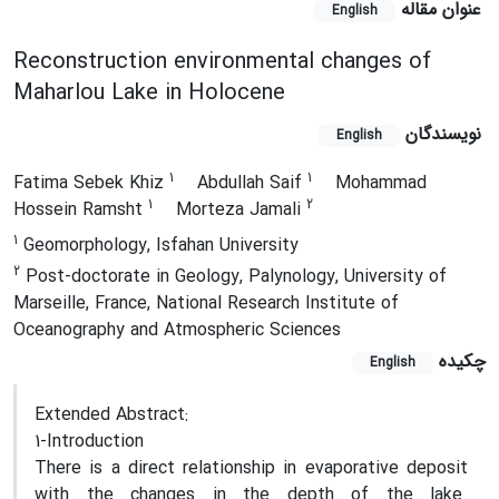
عنوان مقاله
English
Reconstruction environmental changes of
Maharlou Lake in Holocene
نویسندگان
English
1
1
Fatima Sebek Khiz
Abdullah Saif
Mohammad
1
2
Hossein Ramsht
Morteza Jamali
1
Geomorphology, Isfahan University
2
Post-doctorate in Geology, Palynology, University of
Marseille, France, National Research Institute of
Oceanography and Atmospheric Sciences
چکیده
English
Extended Abstract:
1-Introduction
There is a direct relationship in evaporative deposit
with the changes in the depth of the lake.