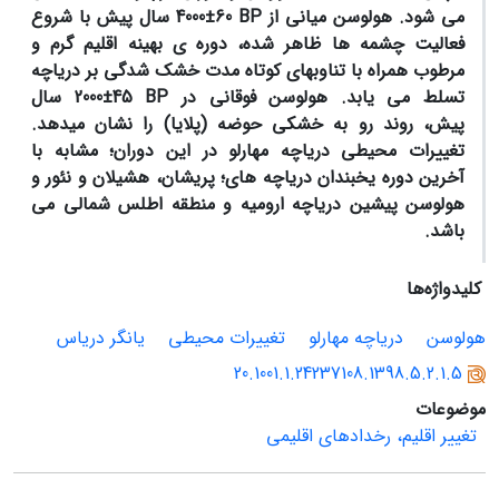
می شود. هولوسن میانی از
BP
60
±
4000 سال پیش
با شروع
فعالیت چشمه ها ظاهر شده، دوره ی بهینه اقلیم گرم و
مرطوب همراه با تناوبهای کوتاه مدت خشک شدگی بر دریاچه
تسلط می یابد. هولوسن فوقانی در
BP
45
±
2000 سال
پیش،
روند رو به خشکی حوضه (پلایا) را نشان میدهد.
تغییرات محیطی دریاچه مهارلو در این دوران؛ مشابه با
آخرین دوره یخبندان دریاچه های؛ پریشان، هشیلان و نئور و
هولوسن پیشین دریاچه ارومیه و منطقه اطلس شمالی می
باشد.
کلیدواژه‌ها
هولوسن
دریاچه مهارلو
تغییرات محیطی
یانگر دریاس
20.1001.1.24237108.1398.5.2.1.5
موضوعات
تغییر اقلیم، رخدادهای اقلیمی