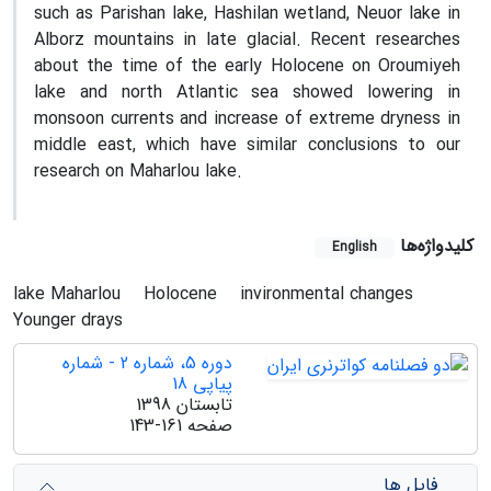
such as Parishan lake, Hashilan wetland, Neuor lake in
Alborz mountains in late glacial. Recent researches
about the time of the early Holocene on Oroumiyeh
lake and north Atlantic sea showed lowering in
monsoon currents and increase of extreme dryness in
middle east, which have similar conclusions to our
research on Maharlou lake.
کلیدواژه‌ها
English
lake Maharlou
Holocene
invironmental changes
Younger drays
دوره 5، شماره 2 - شماره
پیاپی 18
تابستان 1398
صفحه
143-161
فایل ها