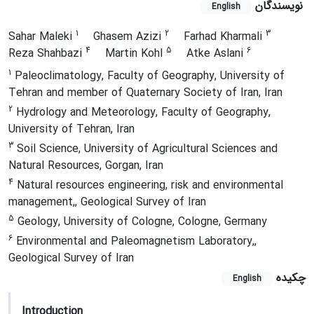
نویسندگان
English
1
2
3
Sahar Maleki
Ghasem Azizi
Farhad Kharmali
4
5
6
Reza Shahbazi
Martin Kohl
Atke Aslani
1
Paleoclimatology, Faculty of Geography, University of
Tehran and member of Quaternary Society of Iran, Iran
2
Hydrology and Meteorology, Faculty of Geography,
University of Tehran, Iran
3
Soil Science, University of Agricultural Sciences and
Natural Resources, Gorgan, Iran
4
Natural resources engineering, risk and environmental
management,, Geological Survey of Iran
5
Geology, University of Cologne, Cologne, Germany
6
Environmental and Paleomagnetism Laboratory,,
Geological Survey of Iran
چکیده
English
Introduction