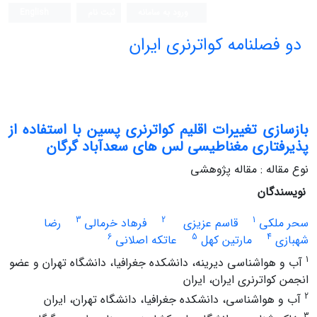
ورود به سامانه
ثبت نام
English
دو فصلنامه کواترنری ایران
بازسازی تغییرات اقلیم کواترنری پسین با استفاده از
پذیرفتاری مغناطیسی لس های سعدآباد گرگان
نوع مقاله : مقاله پژوهشی
نویسندگان
3
2
1
سحر ملکی
قاسم عزیزی
فرهاد خرمالی
رضا
6
5
4
شهبازی
مارتین کهل
عاتکه اصلانی
1
آب و هواشناسی دیرینه، دانشکده جغرافیا، دانشگاه تهران و عضو
انجمن کواترنری ایران، ایران
2
آب و هواشناسی، دانشکده جغرافیا، دانشگاه تهران، ایران
3