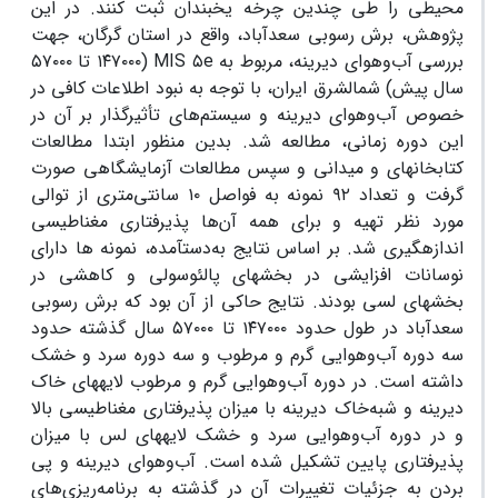
محیطی را طی چندین چرخه یخبندان ثبت کنند. در این
پژوهش، برش رسوبی سعدآباد، واقع در استان گرگان، جهت
بررسی آب‌وهوای دیرینه، مربوط به
MIS ۵e
(۱۴۷۰۰۰ تا ۵۷۰۰۰
سال پیش) شمال‏شرق ایران، با توجه به نبود اطلاعات کافی در
خصوص آب‌وهوای دیرینه و سیستم‌های تأثیرگذار بر آن در
این دوره زمانی، مطالعه شد. بدین منظور ابتدا مطالعات
کتابخانه‏ای و میدانی و سپس مطالعات آزمایشگاهی صورت
گرفت و تعداد ۹۲ نمونه به فواصل ۱۰ سانتی‌متری از توالی
مورد نظر تهیه و برای همه آن‌ها پذیرفتاری مغناطیسی
اندازه‏گیری شد
.
بر اساس نتایج به‌دست‏آمده، نمونه‏ ها دارای
نوسانات افزایشی در بخش‏های پالئوسولی و کاهشی در
بخش‏های لسی بودند. نتایج حاکی از آن بود که برش رسوبی
سعدآباد در طول حدود ۱۴۷۰۰۰ تا ۵۷۰۰۰ سال گذشته حدود
سه دوره آب‌وهوایی گرم و مرطوب و سه دوره سرد و خشک
داشته است. در دوره آب‌وهوایی گرم و مرطوب لایه‏های خاک
دیرینه و شبه‌خاک دیرینه با میزان پذیرفتاری مغناطیسی بالا
و در دوره آب‌وهوایی سرد و خشک لایه‏های لس با میزان
پذیرفتاری پایین تشکیل شده است. آب‌وهوای دیرینه و پی
بردن به جزئیات تغییرات آن در گذشته به برنامه‌ریزی‌های