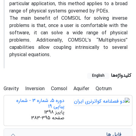
particular application, this method applies to a broad
range of physical systems governed by PDEs.
The main benefit of COMSOL for solving inverse
problems is that, once a user is comfortable with the
software, it can solve a wide range of physical
problems. Additionally, COMSOL’s ‘‘Multiphysics’’
capabilities allow coupling intrinsically to several
physical equations.
کلیدواژه‌ها
English
Gravity
Inversion
Comsol
Aquifer
Qotrum
دوره 5، شماره 3 - شماره
پیاپی 19
پاییز 1398
صفحه
383-395
فایل ها