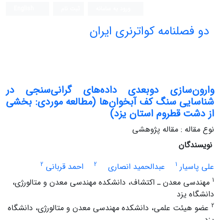
ورود به سامانه
ثبت نام
English
دو فصلنامه کواترنری ایران
وارون‌سازی دوبعدی داده‌های گرانی‌سنجی در
شناسایی سنگ کف آبخوان‌ها (مطالعه موردی: بخشی
از دشت قطروم استان یزد)
نوع مقاله : مقاله پژوهشی
نویسندگان
2
2
1
علی پاسیار
عبدالحمید انصاری
احمد قربانی
1
مهندسی معدن ـ اکتشاف، دانشکده مهندسی معدن و متالورژی،
دانشگاه یزد
2
عضو هیئت علمی، دانشکده مهندسی معدن و متالورژی، دانشگاه
یزد