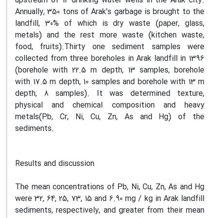
upstream of 14 drinking water wells in the Arak city.
Annually, 350 tons of Arak's garbage is brought to the
landfill, 30% of which is dry waste (paper, glass,
metals) and the rest more waste (kitchen waste,
food, fruits).Thirty one sediment samples were
collected from three boreholes in Arak landfill in 1396
(borehole with 22.5 m depth, 13 samples, borehole
with 17.5 m depth, 10 samples and borehole with 13 m
depth, 8 samples). It was determined texture,
physical and chemical composition and heavy
metals(Pb, Cr, Ni, Cu, Zn, As and Hg) of the
sediments.
Results and discussion
The mean concentrations of Pb, Ni, Cu, Zn, As and Hg
were 32, 64, 25, 73, 15 and 6.90 mg / kg in Arak landfill
sediments, respectively, and greater from their mean