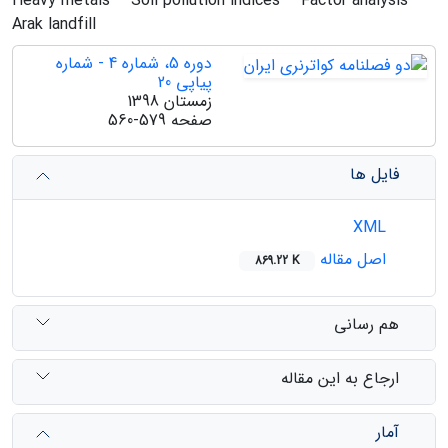
Heavy metals
Soil pollution indices
Factor analysis
Arak landfill
دوره 5، شماره 4 - شماره
پیاپی 20
زمستان 1398
صفحه
560-579
فایل ها
XML
اصل مقاله
869.22 K
هم رسانی
ارجاع به این مقاله
آمار