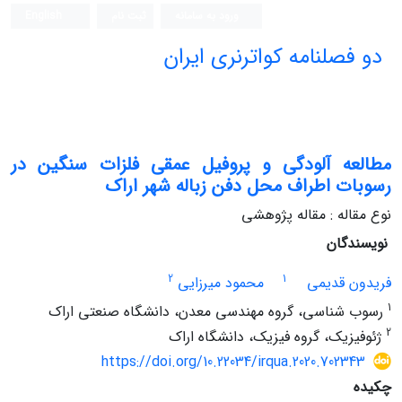
ورود به سامانه
ثبت نام
English
دو فصلنامه کواترنری ایران
مطالعه آلودگی و پروفیل عمقی فلزات سنگین در
رسوبات اطراف محل دفن زباله شهر اراک
نوع مقاله : مقاله پژوهشی
نویسندگان
2
1
فریدون قدیمی
محمود میرزایی
1
رسوب شناسی، گروه مهندسی معدن، دانشگاه صنعتی اراک
2
ژئوفیزیک، گروه فیزیک، دانشگاه اراک
https://doi.org/10.22034/irqua.2020.702343
چکیده