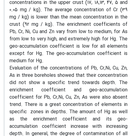
concentrations in the upper crust (17, 18,13, 47, 5 and
0.05 mg / kg). The average concentration of Cr (39
mg / kg) is lower than the mean concentration in the
crust (92 mg / kg). The enrichment coefficients of
Pb, Cr, Ni, Cu and Zn vary from low to medium, for As
from low to very high, and extremely high for Hg. The
geo-accumulation coefficient is low for all elements
except for Hg. The geo-accumulation coefficient is
medium for Hg.
Evaluation of the concentrations of Pb, Cr,Ni, Cu, Zn,
As in three boreholes showed that their concentration
did not show a specific trend towards depth. The
enrichment coefficient and geo-accumulation
coefficient for Pb, Cr,Ni, Cu, Zn, As were also absent
trend. There is a great concentration of elements in
specific zones in depths. The amount of Hg as well
as the enrichment coefficient and its geo-
accumulation coefficient increase with increasing
depth. In general, the degree of contamination of all