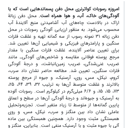
امروزه رسوبات کواترنری محل دفن پسماندهایی است که با
آلودگی‌های خاک، آب، و هوا همراه است.
محل دفن زبالۀ
اراک در بالادست چاه‌های آب آشامیدنی منبع آلایندۀ آب
محسوب می‌شود. به منظور ارزیابی آلودگی رسوبات در محل
دفن زباله 31 نمونه رسوب از سه گمانه تهیه و غلظت فلزات
سنگین و پارامترهای فیزیکی و شیمیایی آن‌ها تعیین شد.
برای تعیین عناصر آلاینده، غلظت فلزات سنگین با مقدار
مرجع پوسته فوقانی مقایسه و شاخص‌های آلودگی‌ـ مانند
ضریب غنی‌شدگی، ضریب زمین‌انباشت، و درجۀ آلودگی
فلزات سنگین‌ـ تعیین شد. مطالعه حاضر نشان داد سرب،
کروم، نیکل، مس، روی، آرسنیک، و جیوه از مرجع پوسته
بالاترند و غلظت متوسط آن‌ها به ترتیب 32، 39، 64، 25،
73، 15، 15، و 6/6 میلی‌گرم در کیلوگرم است. رسوبات آلوده
به آرسنیک و جیوه‌اند و درجۀ آلودگی آن‌ها در سطح و اعماق
پایین گمانه‌ها از متوسط تا زیاد متغیر است. تجزیه‌وتحلیل
عاملی نشان داد بین منگنز و سرب، نیکل، مس، و روی
همبستگی مثبت وجود دارد. همچنین همبستگی بین ماده
آلی با جیوه مثبت و با آرسنیک منفی است. بنابراین، منگنز و