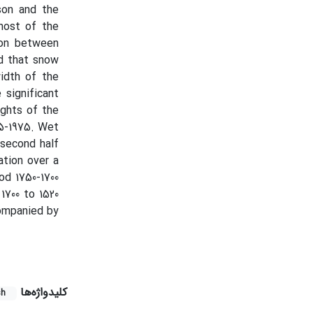
son and the
most of the
tion between
d that snow
idth of the
 significant
ughts of the
65-1975. Wet
 second half
ation over a
od 1750-1700
1700 to 1520
companied by
کلیدواژه‌ها
sh