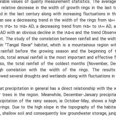
irable values of quality measurement statistics. The averag
 relative decrease in the width of growth rings in the last
d in the last century along with increasing fluctuations in t
can see a decreasing trend in the width of the rings from 1500
om 1650 to 1750 AD, a decreasing trend from 1750 to 1800 AD, a
0 AD with an obvious decline in the 1850s and the trend Observ
nt. The study of the correlation between rainfall and the wid
 in "Tangal Ravar" habitat, which is a mountainous region wi
 rainfall before the growing season and the beginning of 
ds, total annual rainfall is the most important and effective f
lso, the total rainfall of the coldest months (November, D
h correlation with the width of the rings. The results 
owed several droughts and wetlands along with fluctuations in 
t precipitation in general has a direct relationship with the 
r trees in the region. Meanwhile, December-January precipit
cipitation of the rainy season, ie October-May, shows a high
rings. Due to the high slope in the topography of the habita
, shallow soil and consequently low groundwater storage, juni