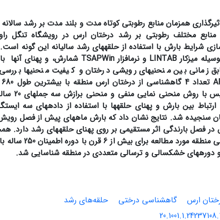
ثیرگذاری
هم­زمان
منابع
رطوبتی
کوتاه
مدت
و
بلند مدت
بر
رشد
سالانه 
منابع
مختلف
رطوبتی
بر
رشد
درختان ارس در رویشگاه تنگل راو
ازی
شرایط
بارش
با استفاده از حلقه­های رشد سالیانه این گونه است.
LINTAB
و نرم­ا­فزار
TSAPWin
 زمانی بین منحنی­­­های رویشی درختان و کیفیت منحنی­ها بررسی ش
A
ساخته و سپس با
رتباط بین بارش و پهنای حلقه­ها با استفاده از داده­های سه ایستگا
ان سنجیده شد. نتایج نشان داد که بارش ماه­های پیش از فصل رویش
ر فصل بارندگی اثر مستقیمی بر روی پهنای حلقه­های رشد دارد. همچن
های اکتبرتا می منطقه مو
و دوره­های خشکسالی و ترسالی متعددی در منطقه شناسایی شد.
ختان ارس
گاهشناسی درختی
حلقه‌های رشد
20.1001.1.24237108