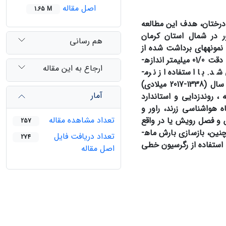
اصل مقاله
1.65 M
درختان،
هدف
این
مطالعه
ر در شمال استان کرمان
هم رسانی
 نمونه­های برداشت شده از
شمارش، و پهنای آن­ها با دقت 01/0 میلی­متر اندازه­
ارجاع به این مقاله
د. با استفاده از نرم­
تعداد 4 گاه­شناسی از درختان ارس منطقه با بیشترین طول 680 سال (1338-2017 میلادی)
آمار
 روش منحنی نمایی منفی و منحنی برازش سه جمله­ای 20 ساله ، روندزدایی و استاندارد
ه هواشناسی زرند، راور و
تعداد مشاهده مقاله
 و فصل رویش یا در واقع
257
ین، بازسازی بارش ماه­­
تعداد دریافت فایل
274
رد مطالعه برای بیش از 6 قرن با دوره اطمینان 250 ساله با استفاده از رگرسیون خطی
اصل مقاله