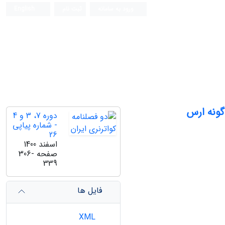
ورود به سامانه
ثبت نام
English
گونه ارس
دوره 7، 3 و 4
- شماره پیاپی
26
اسفند 1400
صفحه
306-
339
فایل ها
XML