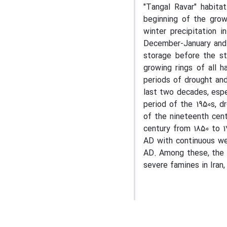
"Tangal Ravar" habita
beginning of the grow
winter precipitation i
December-January and 
storage before the st
growing rings of all h
periods of drought an
last two decades, espe
period of the 1950s, d
of the nineteenth cent
century from 1850 to 1
AD with continuous wet
AD. Among these, the i
severe famines in Iran