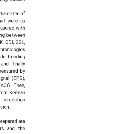
 diameter of
hat were as
asured with
ing between
K, CDI, GSL,
Chronologies
de trending
and finally
measured by
ignal (EPS),
(AC1). Then,
from Kerman
correlation
sion.
prepared are
ars and the