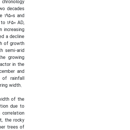
e chronology
 two decades
he 1950s and
 to 1650 AD,
n increasing
ed a decline
th of growth
th semi-arid
the growing
actor in the
ecember and
of rainfall
ring width.
width of the
ation due to
 correlation
t, the rocky
per trees of