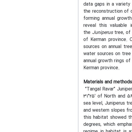
data gaps in a variet
the reconstruction of 
forming annual growth 
reveal this valuable
the
Juniperus
tree, of 
of Kerman province. C
sources on annual tree
water sources on tree 
annual growth rings of
Kerman province.
Materials and methods
"Tangal Ravar" Juniper
31°25' of North and 5
sea level, Juniperus t
and western slopes fro
this habitat showed th
degrees, which emphasi
regime in habitat is 