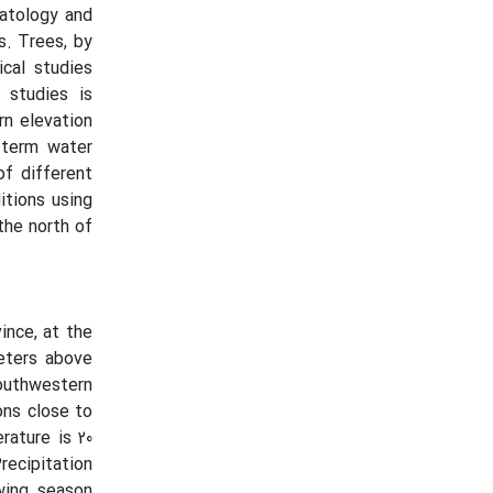
atology and
s. Trees, by
ical studies
 studies is
rn elevation
-term water
of different
itions using
the north of
ince, at the
eters above
southwestern
ons close to
rature is 20
recipitation
wing season