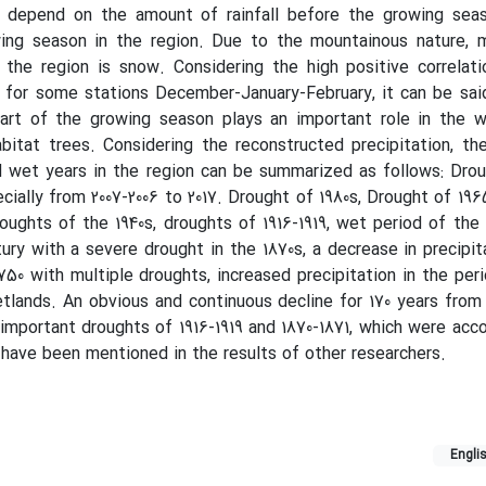
t depend on the amount of rainfall before the growing sea
ing season in the region. Due to the mountainous nature, 
n the region is snow. Considering the high positive correla
for some stations December-January-February, it can be sai
art of the growing season plays an important role in the w
abitat trees. Considering the reconstructed precipitation, the
d wet years in the region can be summarized as follows: Dro
cially from 2007-2006 to 2017. Drought of 1980s, Drought of 19
roughts of the 1940s, droughts of 1916-1919, wet period of the
ury with a severe drought in the 1870s, a decrease in precipit
750 with multiple droughts, increased precipitation in the peri
lands. An obvious and continuous decline for 170 years from 
mportant droughts of 1916-1919 and 1870-1871, which were ac
, have been mentioned in the results of other researchers.
Engli