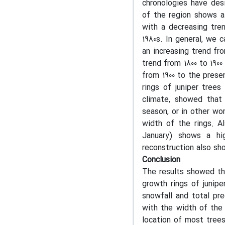
chronologies have des
of the region shows a
with a decreasing tren
1980s. In general, we 
an increasing trend fr
trend from 1800 to 190
from 1900 to the prese
rings of juniper trees
climate, showed that
season, or in other wor
width of the rings. A
January) shows a hig
reconstruction also sh
Conclusion
The results showed tha
growth rings of junipe
snowfall and total pre
with the width of the 
location of most trees