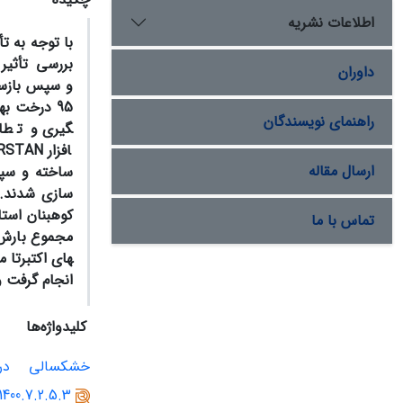
اطلاعات نشریه
با
توجه
به تأ
بررسی
تأثیر
داوران
و
سپس
بازس
95 درخت به­وسیله میزکار
راهنمای نویسندگان
گیری و تطابق
افزار
RSTAN
ارسال مقاله
سازی شدند. ا
کوهبنان است
تماس با ما
مجموع بارش د
انجام گرفت 
کلیدواژه‌ها
خشکسالی
در
.1400.7.2.5.3