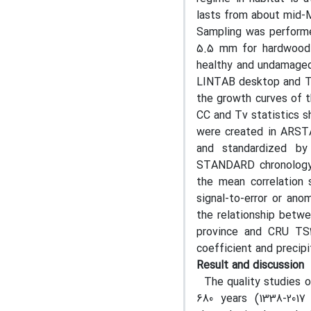
lasts from about mid-
Sampling was performed
5.5 mm for hardwood 
healthy and undamaged
LINTAB desktop and TS
the growth curves of 
CC and Tv statistics s
were created in ARST
and standardized by 
STANDARD chronology 
the mean correlation s
signal-to-error or ano
the relationship betw
province and CRU TS4.
coefficient and precip
Result and discussion
The quality studies o
680 years (1338-2017