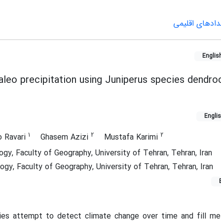
خدادهای اقلیمی
Englis
aleo precipitation using Juniperus species dendro
Engli
1
2
2
 Ravari
Ghasem Azizi
Mustafa Karimi
y, Faculty of Geography, University of Tehran, Tehran, Iran
y, Faculty of Geography, University of Tehran, Tehran, Iran
ies attempt to detect climate change over time and fill met