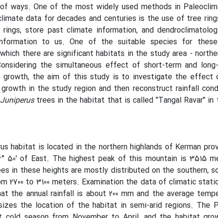
y of ways. One of the most widely used methods in Paleoclim
climate data for decades and centuries is the use of tree ring
rings, store past climate information, and dendroclimatolog
 information to us. One of the suitable species for these
which there are significant habitats in the study area - northe
onsidering the simultaneous effect of short-term and long
 growth, the aim of this study is to investigate the effect 
growth in the study region and then reconstruct rainfall cond
Juniperus
trees in the habitat that is called "Tangal Ravar" in 
us habitat is located in the northern highlands of Kerman prov
6° 50' of East. The highest peak of this mountain is 3515 m
rees in these heights are mostly distributed on the southern, 
m 2700 to 3100 meters. Examination the data of climatic stati
at the annual rainfall is about 200 mm and the average tempe
zes the location of the habitat in semi-arid regions. The P
at cold season from November to April, and the habitat gro