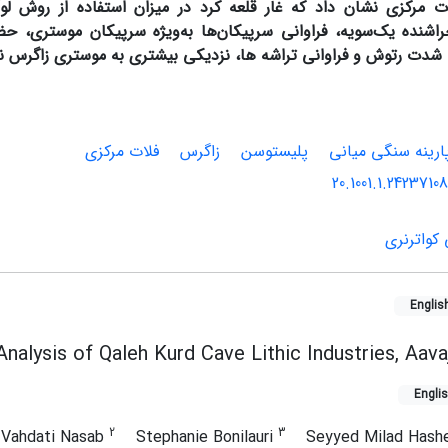
 ­مرکزی نشان داد که غار قلعه­ کرد در میزان استفاده از روش لوآل
شنده یک‌سویه، فراوانی سرپیکان‌ها به‌ویژه سرپیکان موستری، حضو
ا، شدت رتوش و فراوانی تراشه­ ها، نزدیکی بیشتری به موستری زاگرس 
ارینه سنگی میانی
پلیستوسن
زاگرس
فلات مرکزی
20.1001.1.24237108
کواترنری
Englis
nalysis of Qaleh Kurd Cave Lithic Industries, Aava
Engli
2
3
Vahdati Nasab
Stephanie Bonilauri
Seyyed Milad Hash