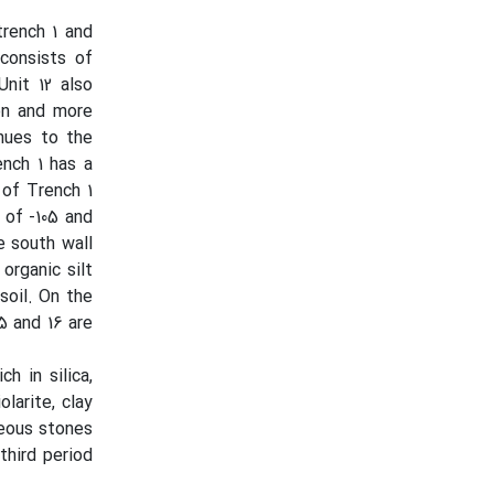
trench 1 and
 consists of
Unit 12 also
ion and more
nues to the
ench 1 has a
 of Trench 1
 of -105 and
e south wall
 organic silt
 soil. On the
15 and 16 are
h in silica,
larite, clay
ceous stones
third period