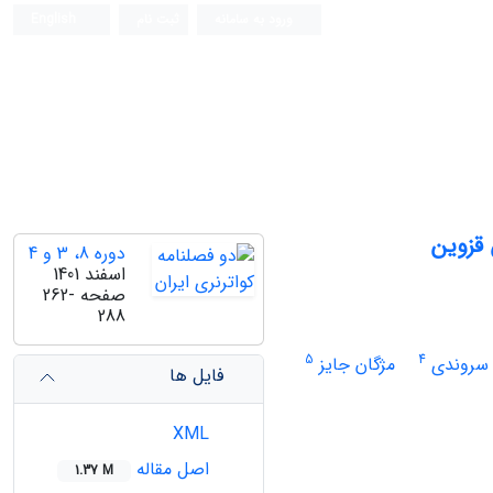
ورود به سامانه
ثبت نام
English
 قزوین
دوره 8، 3 و 4
اسفند 1401
صفحه
262-
288
5
4
 سروندی
مژگان جایز
فایل ها
XML
اصل مقاله
1.37 M