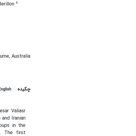
8
Berillon
rne, Australia
چکیده
English
sar Valiasr
 and Iranian
oups in the
. The first