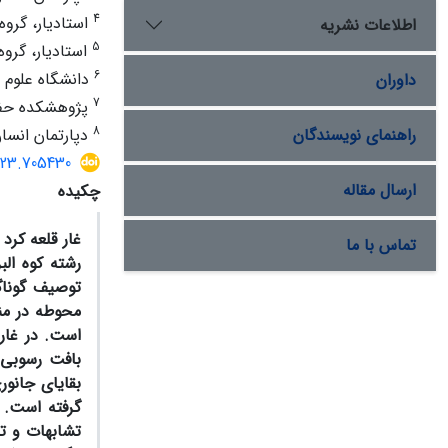
4
استادیار، گروه
اطلاعات نشریه
5
استادیار، گروه
6
دانشگاه علوم ز
داوران
7
پژوهشکده حفاظ
8
راهنمای نویسندگان
دپارتمان انسا
2023.705430
ارسال مقاله
چکیده
غار قلعه ­کر
تماس با ما
رشته­ کوه ال
توصیف گوناگ
محوطه در منط
است. در غار قلعه­ 
بقایای جانور
گرفته است. 
تشابهات و تم