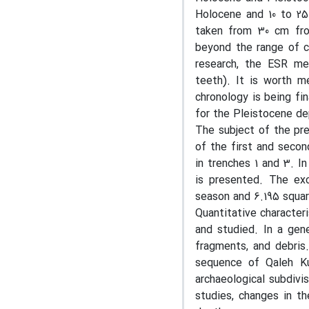
Holocene and 10 to 25
taken from 30 cm fro
beyond the range of ca
research, the ESR met
teeth). It is worth m
chronology is being fi
for the Pleistocene de
The subject of the pre
of the first and secon
in trenches 1 and 3. I
is presented. The exc
season and 6.195 squa
Quantitative character
and studied. In a gene
fragments, and debris.
sequence of Qaleh Kur
archaeological subdivi
studies, changes in th