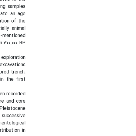
ting samples
cate an age
ation of the
ally animal
ve-mentioned
n 300.000 BP
 exploration
 excavations
ored trench,
n the first
een recorded
ore and core
 Pleistocene
 successive
mentological
tribution in