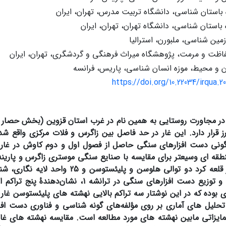
 باستان شناسی، دانشگاه تربیت مدرس، تهران، ایران
 باستان شناسی، دانشگاه تهران، تهران، ایران
مین شناسی، ملبورن، استرالیا
ت و مرمت، پژوهشگاه میراث فرهنگی و گردشگری، تهران، ایران
ن و محیط، موزه انسان شناسی، پاریس، فرانسه
https://doi.org/10.22034/irqua.
د در مجاورت روستایی به همین نام در غرب استان قزوین (بخش حصار 
برز قرار دارد. این غار در حد فاصل بین زاگرس و فلات مرکزی واقع ‌
ونی دست­ افزارهای سنگی حاصل از فصول اول و دوم کاوش در غار قلع
قه­ ای وسیع­تر برای مقایسه با صنایع سنگی موستری زاگرس و پارین
کرد دو توالی هلوسن و پلیئستوسن و 25 واحد لایه­ نگاری، شناسایی شد
بافت رسوبی و توزیع دست­ افزارهای سنگی در ترانشه
ی بوده که در این نوشتار سه تراکم بالایی نهشته­ های پلیئستوسن غار قل
تحلیل های آماری بر روی مؤلفه‌های گونه­ شناسی و فناوری دست ­اف
ایزاتی مابین نهشته ­های مورد مطالعه است. مقایسه نهشته­ های غار 