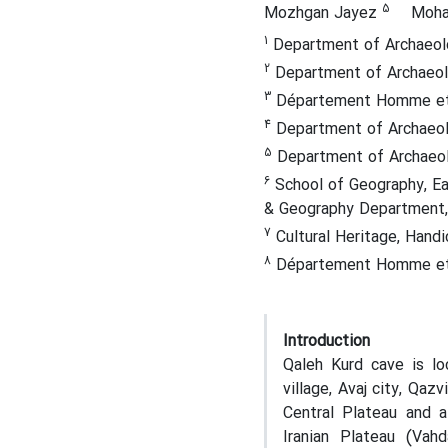
5
Mozhgan Jayez
Moha
1
Department of Archaeolog
2
Department of Archaeolo
3
Département Homme et E
4
Department of Archaeolo
5
Department of Archaeolo
6
School of Geography, Ear
& Geography Department, 
7
Cultural Heritage, Handi
8
Département Homme et E
Introduction
Qaleh Kurd cave is lo
village, Avaj city, Qa
Central Plateau and 
Iranian Plateau (Vahd