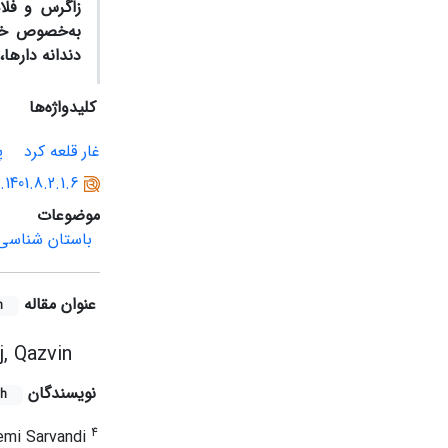
زاگرس و فلات
به‌خصوص خرا
دندانه­ داره
کلیدواژه‌ها
غار قلعه کرد
پ
.1401.8.2.1.6
موضوعات
باستان شناسی 
عنوان مقاله
h
j, Qazvin
نویسندگان
sh
4
emi Sarvandi