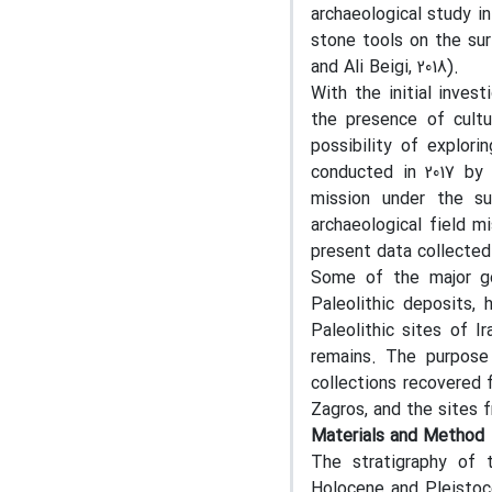
archaeological study i
stone tools on the sur
and Ali Beigi, 2018).
With the initial inves
the presence of cultu
possibility of explor
conducted in 2017 by
mission under the su
archaeological field mi
present data collected
Some of the major goa
Paleolithic deposits,
Paleolithic sites of I
remains. The purpose 
collections recovered 
Zagros, and the sites f
Materials and Method
The stratigraphy of 
Holocene and Pleistoce