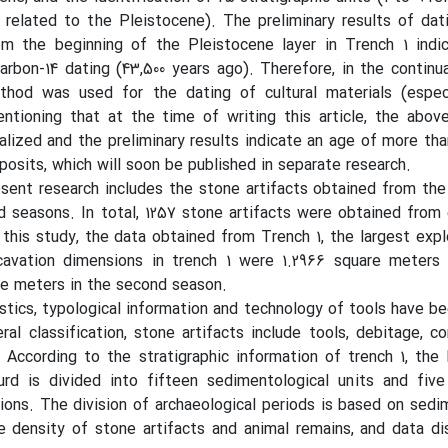
 related to the Pleistocene). The preliminary results of da
m the beginning of the Pleistocene layer in Trench 1 indi
rbon-14 dating (43,500 years ago). Therefore, in the continu
hod was used for the dating of cultural materials (especi
entioning that at the time of writing this article, the abo
nalized and the preliminary results indicate an age of more tha
posits, which will soon be published in separate research.
sent research includes the stone artifacts obtained from the
d seasons. In total, 1257 stone artifacts were obtained from
n this study, the data obtained from Trench 1, the largest expl
avation dimensions in trench 1 were 1.2966 square meters i
re meters in the second season.
istics, typological information and technology of tools have b
ral classification, stone artifacts include tools, debitage, c
 According to the stratigraphic information of trench 1, the
d is divided into fifteen sedimentological units and five
sions. The division of archaeological periods is based on sedi
e density of stone artifacts and animal remains, and data dis