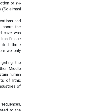
ection of 35
a (Soleimani
avations and
a about the
rd cave was
Iran-France
ucted three
here we only
igating the
other Middle
obtain human
ts of lithic
ndustries of
 sequences,
lated to the