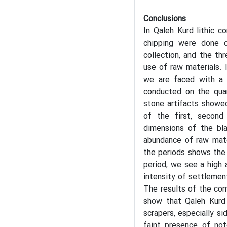
Conclusions
In Qaleh Kurd lithic c
chipping were done o
collection, and the t
use of raw materials. 
we are faced with a 
conducted on the quant
stone artifacts showed
of the first, second
dimensions of the bl
abundance of raw mater
the periods shows the 
period, we see a high 
intensity of settlement
The results of the com
show that Qaleh Kurd 
scrapers, especially s
faint presence of not