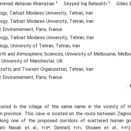
6
7
mmad Akhavan Kharrazian
Seyyed Iraj Beheshti
Gilles 
y, Tarbiat Modares University, Tehran, Iran
gy, Tarbiat Modares University, Tehran, Iran
nvironnement, Paris, France
gy, Tarbiat Modares University, Tehran, Iran
gy, University of Tehran, Tehran, Iran
th and Atmospheric Sciences, University of Melbourne, Melbou
University of Manchester, UK.
crafts and Tourism Organization, Tehran, Iran
nvironnement, Paris, France
cated in the village of the same name in the vicinity of He
zvin province. This cave is located on the route between Zagros
along one of the proposed corridors of scattered human gr
ati Nasab et al., 2013; Dennell, 2020; Shoaee et al., 2021)