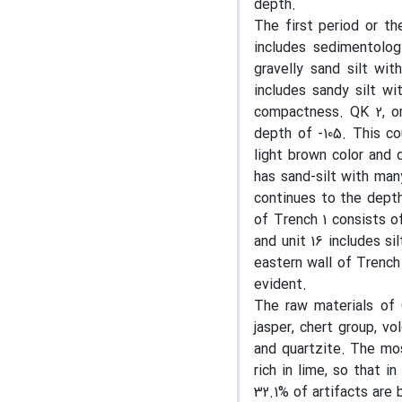
depth.
The first period or th
includes sedimentologi
gravelly sand silt wit
includes sandy silt w
compactness. QK 2, or
depth of -105. This co
light brown color and 
has sand-silt with man
continues to the depth 
of Trench 1 consists of
and unit 16 includes si
eastern wall of Trench 1
evident.
The raw materials of Q
jasper, chert group, vo
and quartzite. The mos
rich in lime, so that i
32.1% of artifacts are 