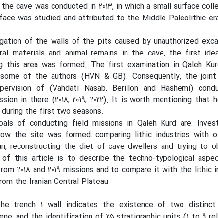
n the cave was conducted in 2013, in which a small surface coll
face was studied and attributed to the Middle Paleolithic er
tigation of the walls of the pits caused by unauthorized exc
ral materials and animal remains in the cave, the first ide
ing this area was formed. The first examination in Qaleh Ku
 some of the authors (HVN & GB). Consequently, the joint 
pervision of (Vahdati Nasab, Berillon and Hashemi) cond
ssion in there (2018, 2019, 2022). It is worth mentioning that 
 during the first two seasons.
ls of conducting field missions in Qaleh Kurd are: Invest
 how the site was formed, comparing lithic industries with 
ran, reconstructing the diet of cave dwellers and trying to 
of this article is to describe the techno-typological aspec
from 2018 and 2019 missions and to compare it with the lithic i
rom the Iranian Central Plateau.
the trench 1 wall indicates the existence of two distinct
ne, and the identification of 25 stratigraphic units (1 to 9 re