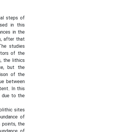
ial steps of
sed in this
ances in the
, after that
The studies
ators of the
 the lithics
ce, but the
ison of the
ique between
ent. In this
e due to the
lithic sites
bundance of
 points, the
bundance of