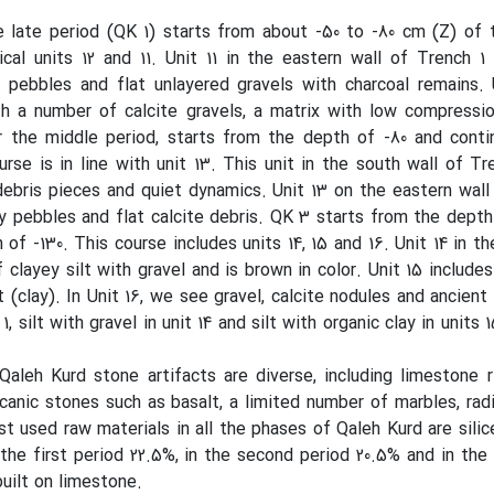
e late period (QK 1) starts from about -50 to -80 cm (Z) of 
cal units 12 and 11. Unit 11 in the eastern wall of Trench 1
h pebbles and flat unlayered gravels with charcoal remains. 
ith a number of calcite gravels, a matrix with low compress
 the middle period, starts from the depth of -80 and conti
urse is in line with unit 13. This unit in the south wall of Tr
debris pieces and quiet dynamics. Unit 13 on the eastern wall
y pebbles and flat calcite debris. QK 3 starts from the depth
of -130. This course includes units 14, 15 and 16. Unit 14 in th
 clayey silt with gravel and is brown in color. Unit 15 includes
lt (clay). In Unit 16, we see gravel, calcite nodules and ancient
, silt with gravel in unit 14 and silt with organic clay in units 
aleh Kurd stone artifacts are diverse, including limestone ric
lcanic stones such as basalt, a limited number of marbles, radio
t used raw materials in all the phases of Qaleh Kurd are sili
n the first period 22.5%, in the second period 20.5% and in the 
built on limestone.