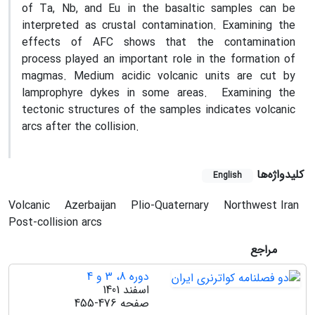
of Ta, Nb, and Eu in the basaltic samples can be
interpreted as crustal contamination. Examining the
effects of AFC shows that the contamination
process played an important role in the formation of
magmas. Medium acidic volcanic units are cut by
lamprophyre dykes in some areas. Examining the
tectonic structures of the samples indicates volcanic
arcs after the collision.
کلیدواژه‌ها
English
Volcanic
Azerbaijan
Plio-Quaternary
Northwest Iran
Post-collision arcs
مراجع
دوره 8، 3 و 4
اسفند 1401
صفحه
455-476