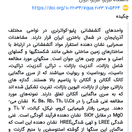
https://doi.org/10.22034/irqua.2023.705464
چکیده
واحدهای آتشفشانی پلیو-کواترنری در نواحی مختلف
آذربایجان در شمال باختری ایران قرار دارند. مشاهدات
صحرایی نشان دهنده استقرار مواد آتشفشانی در ارتباط با
ساختارهای زمین ­ساختی خطی مانند شکستگی­ها و گسل­های
اصلی و محور چین­ های جوان است. سنگ­های مورد مطالعه
شامل بازالت، آندزیت بازالت ، تراکی آندزیت، تراکیت،
داسیت، ریوداسیت و ریولیت می­باشند که از سری ماگمایی
کالک آلکالن و آلکالن با پتاسیم بالا هستند. گدازه­ های
بازالتی جوان از بازالت، الیوین ­بازالت، تفریت تشکیل شده ­اند
که به سری ماگمایی آلکالن تعلق دارند. نمونه‌های مورد
مطالعه غنی ­شدگی را در K، Ba، Rb، Th، U،Cs نشان می­
دهند. بررسی رفتار شیمیایی کروم، نیکل، کبالت، Ti، V و
MgO در مقابل SiO2 نشان دهنده فرآیند آلودگی است. غنی
­شدگی LREE و تهی­ شدگیHREE نشان دهنده این است که
ماگمای این سنگ­ها از گوشته استنوسفری با منبع گارنت و