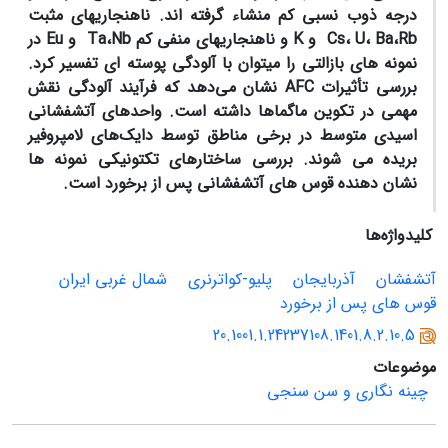
درجه ذوب نسبی کم منشاء گرفته­ اند. ناهنجاری­های مثبت
Cs، U، Ba،Rb و K و ناهنجاری­های منفی کم Ta،Nb و Eu در
نمونه ­های بازالتی را می­توان با آلودگی پوسته­ ای تفسیر کرد.
بررسی تأثیرات AFC نشان می‌دهد که فرآیند آلودگی نقش
مهمی در تکوین ماگماها داشته است. واحدهای آتش­فشانی
اسیدی متوسط در برخی مناطق توسط دایک‌های لامپروفیر
بریده می ­شوند. بررسی ساختارهای تکتونیکی نمونه ­ها
نشان­ دهنده قوس­ های آتشفشانی پس از برخورد است.
کلیدواژه‌ها
آتشفشان
آذربایجان
پلیو-کواترنری
شمال غربی ایران
قوس های پس از برخورد
20.1001.1.24237108.1401.8.2.10.5
موضوعات
چینه نگاری و سن سنجی