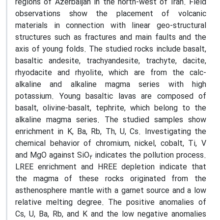
regions of Azerbaijan in the north-west of Iran. Field
observations show the placement of volcanic
materials in connection with linear geo-structural
structures such as fractures and main faults and the
axis of young folds. The studied rocks include basalt,
basaltic andesite, trachyandesite, trachyte, dacite,
rhyodacite and rhyolite, which are from the calc-
alkaline and alkaline magma series with high
potassium. Young basaltic lavas are composed of
basalt, olivine-basalt, tephrite, which belong to the
alkaline magma series. The studied samples show
enrichment in K, Ba, Rb, Th, U, Cs. Investigating the
chemical behavior of chromium, nickel, cobalt, Ti, V
and MgO against SiO
indicates the pollution process.
2
LREE enrichment and HREE depletion indicate that
the magma of these rocks originated from the
asthenosphere mantle with a garnet source and a low
relative melting degree. The positive anomalies of
Cs, U, Ba, Rb, and K and the low negative anomalies