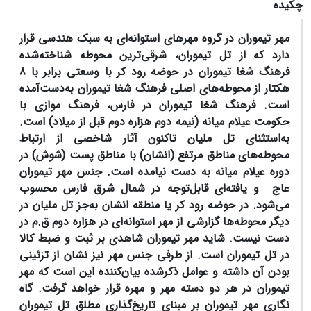
چکیده
مهر تیموران در گروه مهرهای استوانه‌ای ب
ه
سبک هندسی قرار
دارد که از تل تیموران، شرقی‌ترین محوطه شناخته‌شده
فرهنگ شغا تیموران در حوضه رود کر با وسعتی برابر با 8
هکتار از محوطه‌های اصلی فرهنگ شغا تیموران به‌دست‌آمده
است. فرهنگ شغا تیموران در فارس،
فرهنگ موازی
با
حکومت عیلام میانه (نیمه دوم هزاره دوم قبل از میلاد) است.
به‌استثنای تل ملیان تاکنون آثار شاخصی از ارتباط
محوطه‌های مناطق مرتفع (انشان) با مناطق پست (شوش) در
دوره عیلام میانه به دست نیامده است. جنس مهر تیموران
عاج و یافته‌ای قابل‌توجه در شمال شرق فارس محسوب
می‌شود. در حوضه رود کر یا منطقه انشان به‌جز تل ملیان در
دیگر محوطه‌ها گزارشی از مهر استوانه‌ای در هزاره دوم ق.م در
دست نیست. شاید مهر تیموران شاهدی بر ثبت و ضبط کالا
در تل تیموران است. از طرفی جنس مهر نیز نشان از تزئینی
بودن آن داشته و عوامل ذکرشده بیان‌کننده این است که مهر
تیموران در هر دو دسته مهر و مهره قرار خواهد گرفت. گاه
نگاری مهر تیموران بر مبنای تاریخ‌گذاری مطلق تل تیموران