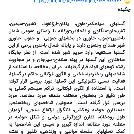
https://doi.org/10.22034/irqua.2023.708966
چکیده
گسل­های سیاه­کمر-علوی، یلفان-ارزانفود، کشین-سیمین،
تفریجان-منگاوی و انجلاس-ورکانه با راستای عمومی شمال
باختری-جنوب خاوری در بخش­های جنوبی و جنوب خاوری
شهر همدان رخنمون دارند و پایانه شمال باختری برخی از این
گسل­ها مستقیما وارد حریم شهر شده است. از نظر جایگاه
ساختاری این گسل­ها در پهنه سنندج-سیرجان و در مجاورت
رشته کوه­های الوند قرار گرفته­اند. در این مطالعه، با استفاده از
شاخص­های ریخت­زمین­ساختی و الگوی فرکتالی حاکم بر گسل­ها،
فعالیت نسبی تکتونیکی این گسل­ها مورد بررسی قرار گرفته
است. با استفاده از الگوی فرکتالی، تراکم سیستم گسلی به
طور دقیق در بخش­های مختلف منطقه مورد مطالعه، مورد
بررسی قرار گرفته است. همچنین شاخص­های ریخت­سنجی
عدم­تقارن حوضه زهکشی، انتگرال ارتفاع­ سنجی، گرادیان
طول­ رودخانه، تقارن توپوگرافی عرضی و شکل حوضه در
منطقه مورد مطالعه اندازه گیری و سپس این شاخص­ها به
کمک تحلیل­های سلسله مراتبی و وزن­دهی، تلفیق و نقشه