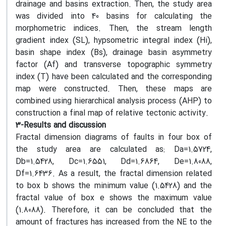
drainage and basins extraction. Then, the study area
was divided into 40 basins for calculating the
morphometric indices. Then, the stream length
gradient index (SL), hypsometric integral index (Hi),
basin shape index (Bs), drainage basin asymmetry
factor (Af) and transverse topographic symmetry
index (T) have been calculated and the corresponding
map were constructed. Then, these maps are
combined using hierarchical analysis process (AHP) to
construction a final map of relative tectonic activity.
3-Results and discussion
Fractal dimension diagrams of faults in four box of
the study area are calculated as: Da=1.5724,
Db=1.5428, Dc=1.6551, Dd=1.6864, De=1.8088,
Df=1.6436. As a result, the fractal dimension related
to box b shows the minimum value (1.5428) and the
fractal value of box e shows the maximum value
(1.8088). Therefore, it can be concluded that the
amount of fractures has increased from the NE to the