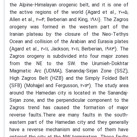
the Alpine-Himalayan orogenic belt, and it is one of
the active regions of the world (Agard et al., 2005;
Allen et al., 2004; Berberian and King, 1981). The Zagros
orogeny was formed in the western part of the
Iranian plateau by the closure of the Neo-Tethys
Ocean and collision of the Arabian and Eurasia plates
(Agard et al., 2011; Jackson, 2011; Berberian, 1983). The
Zagros orogeny is subdivided into four major zones
from the NE to the SW: the Urumieh-Dokhtar
Magmatic Arc (UDMA); Sanandaj-Sirjan Zone (SSZ);
High Zagros Belt (HZB) and the Simply Folded Belt
(SFB) (Mohajjel and Fergusson, 2013). The study area
around the Hamedan city is located in the Sanandaj-
Sirjan zone, and the perpendicular component to the
Zagros trend has caused the formation of major
reverse faults.There are many faults in the south-
eastern part of the Hamedan city and they generally
have a reverse mechanism and some of them have