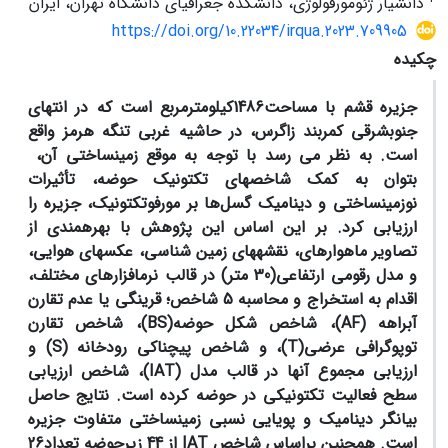
دانشیار ژئومورفولوژی، دانشکده جغرافیای دانشگاه تهران، ایران
https://doi.org/10.22034/irqua.2023.709905
چکیده
جزیره قشم با مساحت1486کیلومترمربع است که در انتهای
جنوب­شرقی کمربند زاگرس، در حاشیه غربی تنگه هرمز واقع
است. به نظر می رسد با توجه به موقع زمین­ساختی آن،
بتوان به کمک شاخص­های تکتونیک حوضه، تأثیرات
نوزمینساختی و دینامیک گسل‌ها بر مورفوتکتونیک، جزیره را
ارزیابی کرد. بر این اساس این پژوهش با بهره­مندی از
تصاویر ماهواره­ای، نقشه­های زمین ­شناسی، عکس­های هوایی،
و مدل رقومی ارتفاعی(30 متر)
در قالب نرم­افزارهای مختلف،
اقدام به استخراج و محاسبه
5 شاخص؛ قرینگی یا عدم تقارن
آبراهه (
AF
)، شاخص شکل حوضه(
BS
)، شاخص تقارن
توپوگرافی عرضی(
T
)، و شاخص پیچناکی رودخانه (
S
) و
ارزیابی مجموع آنها در قالب مدل (
IAT
)
، شاخص ارزیابی
سطح فعالیت تکتونیکی در حوضه کرده است. نتایج حاصل
بیانگر دینامیک و پویایی نسبی زمینساختی متفاوت جزیره
است. همچنین براساس شاخص
IAT
از 44 زیرحوضه تعداد26