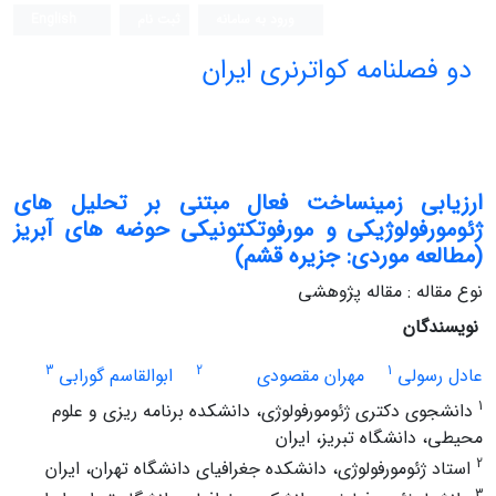
ورود به سامانه
ثبت نام
English
دو فصلنامه کواترنری ایران
ارزیابی زمینساخت فعال مبتنی بر تحلیل های
ژئومورفولوژیکی و مورفوتکتونیکی حوضه های آبریز
(مطالعه موردی: جزیره قشم)
نوع مقاله : مقاله پژوهشی
نویسندگان
3
2
1
عادل رسولی
مهران مقصودی
ابوالقاسم گورابی
1
دانشجوی دکتری ژئومورفولوژی، دانشکده برنامه ریزی و علوم
محیطی، دانشگاه تبریز، ایران
2
استاد ژئومورفولوژی، دانشکده جغرافیای دانشگاه تهران، ایران
3