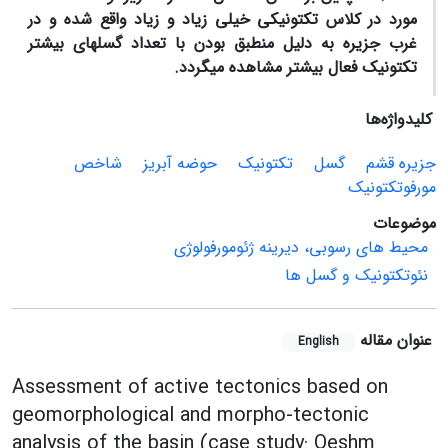
مورد در کلاس تکتونیکی خیلی زیاد و زیاد واقع شده و در
غرب جزیره به دلیل منطبق بودن با تعداد گسل­های بیشتر
تکتونیک فعال بیشتر مشاهده می­گردد.
کلیدواژه‌ها
جزیره قشم
گسل
تکتونیک
حوضه آبریز
شاخص
مورفوتکتونیک
موضوعات
محیط های رسوبی، دیرینه ژئومورفولوژی
نئوتکتونیک و گسل ها
عنوان مقاله
English
Assessment of active tectonics based on
geomorphological and morpho-tectonic
analysis of the basin (case study: Qeshm