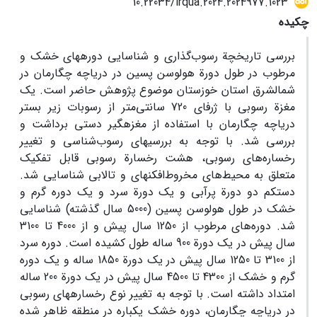
10.22034/irqua.2024.2024977.1023
چکیده
بررسی تاریخچة رسوب‌گذاری و شناسایی دوره‏های خشک و
مرطوب در طول دورة هولوسن پسین در دریاچه چگارمان در
شمال‏شرق استان خوزستان موضوع پژوهش حاضر است. یک
مغزة ‏رسوبی با ژرفای 720 سانتی‌متر از رسوبات زیر بستر
دریاچه چگارمان با استفاده از مغزه‏گیر دستی برداشت و
بررسی شد. با توجه به بررسی‏های رسوب‌شناسی و تغییر
رخساره‌های رسوبی، هشت رخسارة رسوبی قابل تفکیک
متعلق به محیط‌های مخروط‌افکنه‏ای و تالابی شناسایی شد.
دست‎کم دو دورة پرآبی و یک دورة سرد و یک دوره گرم و
خشک در طول هولوسن پسین (5000 سال گذشته) شناسایی
شد. دوره‌های مرطوب از 1250 سال پیش و از 4000 تا 3100
سال پیش در یک دورة 900 ساله طول کشیده است. دوره‌ سرد
از 3100 تا 1250 سال پیش در یک دورة 1850 ساله و یک دوره
گرم و خشک از 4300 تا 4500 سال پیش در یک دورة 200 ساله
امتداد داشته است. با توجه به تغییر نوع رخساره‏های رسوبی
در دریاچه چگارمان، دوره خشک یکباره در منطقه ظاهر شده