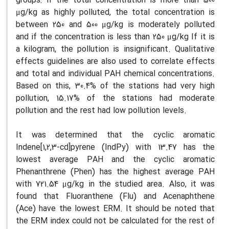
groups: if the total concentration is more than 500
μg/kg as highly polluted, the total concentration is
between 250 and 500 μg/kg is moderately polluted
and if the concentration is less than 250 μg/kg If it is
a kilogram, the pollution is insignificant. Qualitative
effects guidelines are also used to correlate effects
and total and individual PAH chemical concentrations.
Based on this, 30.4% of the stations had very high
pollution, 15.17% of the stations had moderate
pollution and the rest had low pollution levels.
It was determined that the cyclic aromatic
Indene[1,2,3-cd]pyrene (IndPy) with 13.47 has the
lowest average PAH and the cyclic aromatic
Phenanthrene (Phen) has the highest average PAH
with 721.54 μg/kg in the studied area. Also, it was
found that Fluoranthene (Flu) and Acenaphthene
(Ace) have the lowest ERM. It should be noted that
the ERM index could not be calculated for the rest of