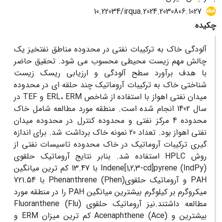
10.22034/irqua.2024.2030806.1027
چکیده
آلودگی خاک به ترکیبات نفتی در محدوده مناطق نفتخیز یک
چالش مهم زیست محیطی محسوب می شود. تحقیق حاضر
با هدف برآورد سطح آلودگی و ارزیابی ریسک زیست
شناختی خاک به ترکیبات آروماتیک چند حلقه ای در محدوده
میدان نفتی اهواز با استفاده از شاخص ERL، ERM و TEF در
سال 1402 انجام شده است. منطقه مورد مطالعه شامل خاک
محدوده 4 مرکز نفتی و محدوده کنترل در محدوده میدان
نفتی اهواز بود. تعداد 20 نمونه خاک برداشت شد. برای اندازه
گیری ترکیبات آروماتیک در خاک محدوده تاسیسات نفتی از
روش HPLC استفاده شد. بنابر نتایج آروماتیک حلقوی
Indene[1,2,3-cd]pyrene (IndPy) با 13.47 کم ‌ترین میانگین
PAH و آروماتیک حلقویPhenanthrene (Phen) با 721.54
میکروگرم بر کیلوگرم بیشترین میانگین PAH را در منطقه مورد
مطالعه داشتند.نیز آروماتیک حلقوی Fluoranthene (Flu)
بیشترین و Acenaphthene (Ace) کم ‌ترین میزان ERM و