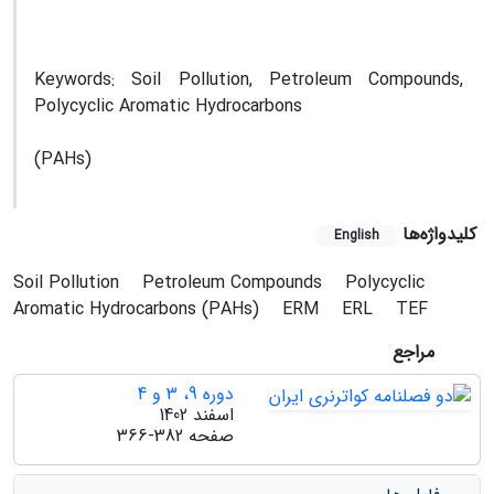
Keywords: Soil Pollution, Petroleum Compounds,
Polycyclic Aromatic Hydrocarbons
(PAHs)
کلیدواژه‌ها
English
Soil Pollution
Petroleum Compounds
Polycyclic
Aromatic Hydrocarbons (PAHs)
ERM
ERL
TEF
مراجع
دوره 9، 3 و 4
اسفند 1402
صفحه
366-382