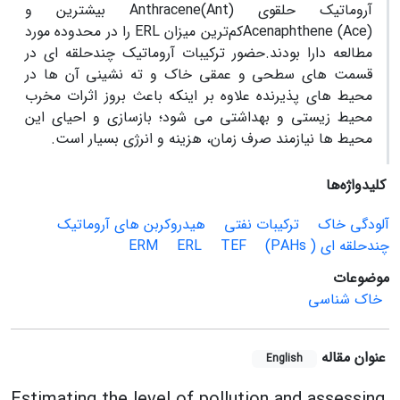
آروماتیک حلقوی Anthracene(Ant) بیشترین و
Acenaphthene (Ace)کم‌ترین میزان ERL را در محدوده مورد
مطالعه دارا بودند.حضور ترکیبات آروماتیک چندحلقه ای در
قسمت های سطحی و عمقی خاک و ته نشینی آن ها در
محیط های پذیرنده علاوه بر اینکه باعث بروز اثرات مخرب
محیط زیستی و بهداشتی می شود؛ بازسازی و احیای این
محیط ها نیازمند صرف زمان، هزینه و انرژی بسیار است.
کلیدواژه‌ها
آلودگی خاک
ترکیبات نفتی
هیدروکربن های آروماتیک
چندحلقه ای ( PAHs)
TEF
ERL
ERM
موضوعات
خاک شناسی
عنوان مقاله
English
Estimating the level of pollution and assessing