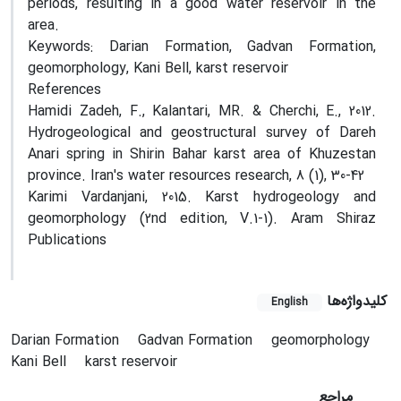
periods, resulting in a good water reservoir in the
area.
Keywords: Darian Formation, Gadvan Formation,
geomorphology, Kani Bell, karst reservoir
References
Hamidi Zadeh, F., Kalantari, MR. & Cherchi, E., 2012.
Hydrogeological and geostructural survey of Dareh
Anari spring in Shirin Bahar karst area of Khuzestan
province. Iran's water resources research, 8 (1), 30-42
Karimi Vardanjani, 2015. Karst hydrogeology and
geomorphology (2nd edition, V.1-1). Aram Shiraz
Publications
کلیدواژه‌ها
English
Darian Formation
Gadvan Formation
geomorphology
Kani Bell
karst reservoir
مراجع