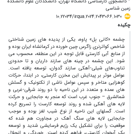
دانشجوی کارشناسی دانشگاه تهران، دانشکدگان علوم دانشکده
زمین شناسی
10.22034/irqua.2024.2043066.1030
چکیده
چشمه «کانی بِل» پاوه، یکی از پدیده های زمین شناختی
شاخص کواترنری زاگرس چین خورده در کرمانشاه ایران بوده و
از منابع آبی کارستی قابل توجه در این منطقه، محسوب می
شود. این چشمه در چینه های سازند داریان و تا حدودی
تناوب‌‌های شیلی-آهکی سازند گَدوان، توسعه یافته است.
عوامل موثر بر پیدایش این مخزن کارستی، در ابتدا، حرکات
کوهزایی متاخر و سپس عوامل ناشی از تکتونیک و گسلش
های عمده و متعدد در این ناحیه با دو روند شرقی-غربی و
شمالشرق – جنوب غرب است که منجر به جابجایی و حرکت
لایه های آهکی شده و روند توسعه کارست را تسریع کرده
است. گسلهای این ناحیه از نوع شیب لغز بوده و موجب
جابجایی لایه های سنگ آهک در مجاورت هم شده که
موقعیت را برای تشکیل یک رژیم فرسایشی شدید و توسعه
یک آبخوان کارستی، فراهم کرده است. خوردگی و انحلال