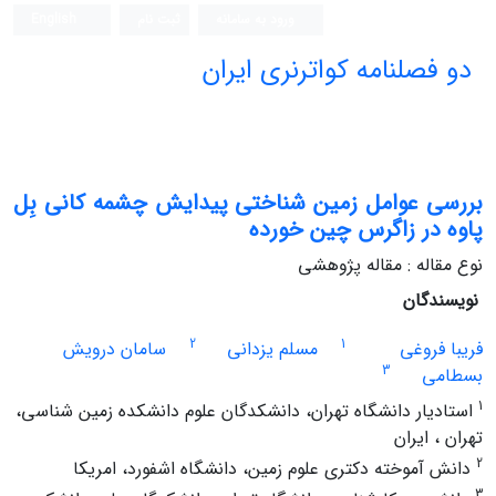
ورود به سامانه
ثبت نام
English
دو فصلنامه کواترنری ایران
بررسی عوامل زمین شناختی پیدایش چشمه کانی بِل
پاوه در زاگرس چین خورده
نوع مقاله : مقاله پژوهشی
نویسندگان
2
1
فریبا فروغی
مسلم یزدانی
سامان درویش
3
بسطامی
1
استادیار دانشگاه تهران، دانشکدگان علوم دانشکده زمین شناسی،
تهران ، ایران
2
دانش آموخته دکتری علوم زمین، دانشگاه اشفورد، امریکا
3