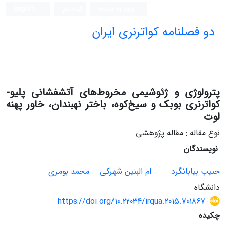
ورود به سامانه
ثبت نام
English
دو فصلنامه کواترنری ایران
پترولوژی و ژئوشیمی مخروط‌های آتشفشانی پلیو-
کواترنری بوبک و سیخ‌کوه، باختر نهبندان، خاور پهنه
لوت
نوع مقاله : مقاله پژوهشی
نویسندگان
حبیب بیابانگرد
ام البنین شهرکی
محمد بومری
دانشگاه
https://doi.org/10.22034/irqua.2015.701867
چکیده