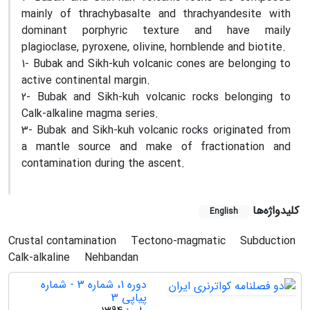
mainly of thrachybasalte and thrachyandesite with
dominant porphyric texture and have maily
plagioclase, pyroxene, olivine, hornblende and biotite.
1- Bubak and Sikh-kuh volcanic cones are belonging to
active continental margin.
2- Bubak and Sikh-kuh volcanic rocks belonging to
Calk-alkaline magma series.
3- Bubak and Sikh-kuh volcanic rocks originated from
a mantle source and make of fractionation and
contamination during the ascent.
کلیدواژه‌ها
English
Crustal contamination
Tectono-magmatic
Subduction
Calk-alkaline
Nehbandan
دوره 1، شماره 3 - شماره
پیاپی 3