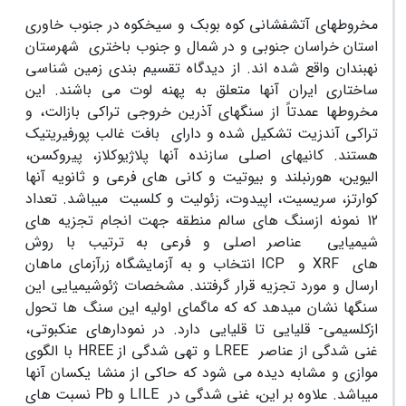
مخروط­های آتشفشانی کوه بوبک و سیخ­کوه در جنوب خاوری
استان خراسان جنوبی و در شمال و جنوب باختری شهرستان
نهبندان واقع شده اند. از دیدگاه تقسیم بندی زمین شناسی
ساختاری ایران آنها متعلق به پهنه لوت می باشند. این
مخروط­ها عمدتاً از سنگهای آذرین خروجی تراکی بازالت، و
تراکی آندزیت تشکیل شده­ و دارای بافت غالب پورفیریتیک
هستند. کانی­های اصلی سازنده آنها پلاژیوکلاز، پیروکسن،
الیوین، هورنبلند و بیوتیت و کانی ­های فرعی و ثانویه آنها
کوارتز، سریسیت، اپیدوت، زئولیت و کلسیت می­باشد. تعداد
12 نمونه ازسنگ های سالم منطقه جهت انجام تجزیه های
شیمیایی عناصر اصلی و فرعی به ترتیب با روش
های
XRF
و
ICP
انتخاب و به آزمایشگاه زرآزمای ماهان
ارسال و مورد تجزیه قرار گرفتند. مشخصات ژئوشیمیایی این
سنگها نشان می­دهد که که ماگمای اولیه این سنگ ها تحول
ازکلسیمی- قلیایی تا قلیایی دارد. در نمودارهای عنکبوتی،
غنی شدگی از عناصر
LREE
و تهی شدگی از
HREE
با الگوی
موازی و مشابه دیده می شود که حاکی از منشا یکسان آنها
می­باشد. علاوه بر این، غنی شدگی در
LILE
و
Pb
نسبت های