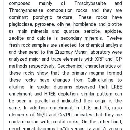
composed mainly of Thrachybasalte and
Thrachyandesite composition rocks and they are
dominant porphyric texture. These rocks have
plagioclase, pyroxene, olivine, hornblende and biotite
as main minerals and quartze, sericite, epidote,
zeolite and calcite is secondary minerals. Twelve
fresh rock samples are selected for chemical analysis
and then send to the Zrazmay Mahan laboratory were
analyzed major and trace elements with XRF and ICP
methods respectively. Geochemical characteristics of
these rocks show that the primary magma formed
these rocks have changes from Calk-alkaline to
alkaline. In spider diagrams observed that LREE
enrichment and HREE depletion, similar pattern can
be seen in parallel and indicated their origin is the
same. In addition, enrichment in LILE, and Pb, ratio
elements of Nb/U and Ce/Pb indicates that they are
contamination with crustal rocks. On the other hand,
geochemical diagrams La/Yb versus La and Zr versus