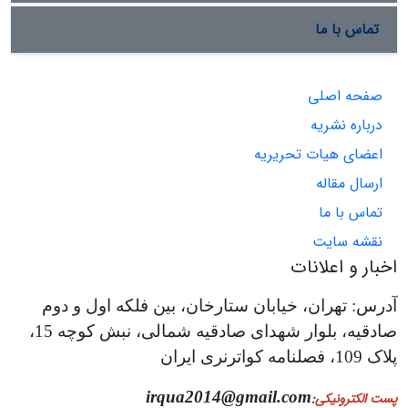
تماس با ما
صفحه اصلی
درباره نشریه
اعضای هیات تحریریه
ارسال مقاله
تماس با ما
نقشه سایت
اخبار و اعلانات
آدرس: تهران، خیابان ستارخان، بین فلکه اول و دوم
صادقیه، بلوار شهدای صادقیه شمالی، نبش کوچه 15،
پلاک 109، فصلنامه کواترنری ایران
irqua2014@gmail.com
پست الکترونیکی
: