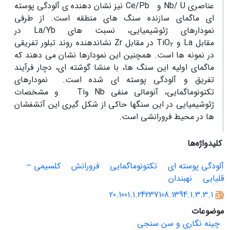
عناصری
Nb/ U
‌ و
Ce/Pb
نیز نشان دهنده ی آلودگی پوسته
ای ماگمای سازنده سنگ های منطقه است. از طرفی
نمودارهای ژئوشیمیایی، نسبت های
La/Yb
در
مقابل
La
و
TiO
در مقابل
Zr
نشان­دهنده روند تبلور تفریقی
2
در نمونه ها است. همچنین این نمودارها نشان می دهند که
ماگمای اولیه این سنگ ها، با منشا گوشته ای، دچار فرآیند
تفریق و آلودگی پوسته ای شده است. نمودارهای
تکتونوماگمایی، آنومالی منفی
Nb
و
Ti
و مشخصات
ژئوشیمیایی در این سنگها حاکی از شکل گیری این آتشفشان
ها در محیط فرورانشی است.
کلیدواژه‌ها
آلودگی پوسته ای
تکتونوماگمایی
فرورانش
کلسیمی –
قلیایی
نهبندان
20.1001.1.24237108.1394.1.3.3.1
موضوعات
چینه نگاری و سن سنجی