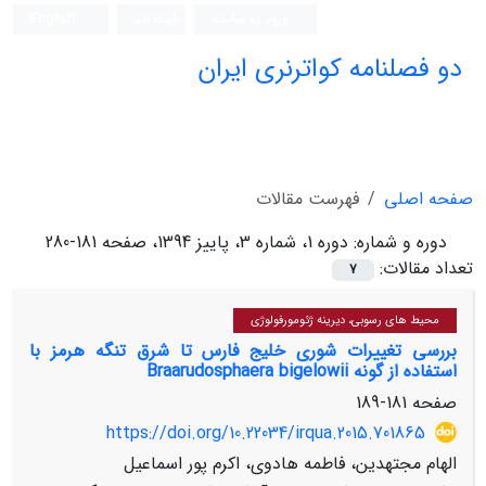
ورود به سامانه
ثبت نام
English
دو فصلنامه کواترنری ایران
صفحه اصلی
فهرست مقالات
دوره و شماره:
دوره 1، شماره 3، پاییز 1394، صفحه 181-280
تعداد مقالات:
7
محیط های رسوبی، دیرینه ژئومورفولوژی
بررسی تغییرات شوری خلیج فارس تا شرق تنگه هرمز با
استفاده از گونه Braarudosphaera bigelowii
صفحه
181-189
https://doi.org/10.22034/irqua.2015.701865
الهام مجتهدین، فاطمه هادوی، اکرم پور اسماعیل