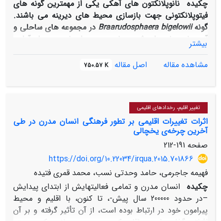
چکیده
نانوپلانکتون های آهکی یکی از مهمترین گونه های
فیتوپلانکتونی جهت بازسازی محیط های دیرینه می باشند.
گونه
Braarudosphaera bigelowii
در مجموعه های ساحلی و
آب هایی با میزان شوری پایین و همراه با ورود مواد آواری
بیشتر
زندگی می کند. بررسی های انجام گرفته بر روی نمونه های
خلیج فارس، شرق تنگه هرمز و دریای عمان (سیریک) بر
مشاهده مقاله
اصل مقاله
750.57 K
اساس پراکندگی این گونه، نشان دادند
که فراوانی این گونه
در مناطق مذکور نسبتاً کم بوده و
حضور این گونه در بخش
غربی خلیج فارس به دلیل ورود مواد آواری و آب های شیرین
تغییر اقلیم، رخدادهای اقلیمی
از رودخانه هایی است که در این بخش به خلیج فارس می
اثرات تغییرات اقلیمی بر تطور فرهنگی انسان مدرن در طی
ریزند، در قسمت های مرکزی به دلیل شوری و تبخیر بالا
آخرین چرخه‌ی یخچالی
فراوانی آن خیلی کم و نزدیک به تنگه هرمز که شوری نسبتاً
صفحه
191-212
کمتر است دارای فراوانی کم و نهایتاً در شرق تنگه هرمز و
دریای عمان (سیریک) که میزان شوری بالا می باشد، این گونه
https://doi.org/10.22034/irqua.2015.701866
حضور ندارد.
فهیمه جاجرمی، حامد وحدتی نسب، محمد قمری فتیده
چکیده
انسان مدرن و تمامی فعالیت­هایش از ابتدای پیدایش
–در حدود 200000 سال پیش-، تا کنون، با اقلیم و محیط
پیرامون خود در ارتباط بوده است، از آن تأثیر گرفته و بر آن