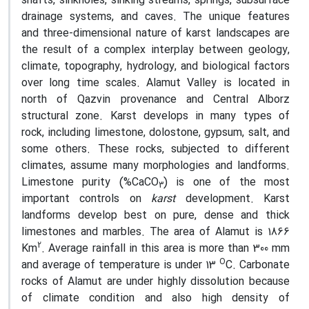
shafts, sinkholes, sinking streams, springs, subsurface
drainage systems, and caves. The unique features
and three-dimensional nature of karst landscapes are
the result of a complex interplay between geology,
climate, topography, hydrology, and biological factors
over long time scales. Alamut Valley is located in
north of Qazvin provenance and Central Alborz
structural zone. Karst develops in many types of
rock, including limestone, dolostone, gypsum, salt, and
some others. These rocks, subjected to different
climates, assume many morphologies and landforms.
Limestone purity (%CaCO
) is one of the most
3
important controls on
karst
development. Karst
landforms develop best on pure, dense and thick
limestones and marbles. The area of Alamut is 1866
2
Km
. Average rainfall in this area is more than 300 mm
O
and average of temperature is under 13
C. Carbonate
rocks of Alamut are under highly dissolution because
of climate condition and also high density of