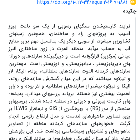
https://doi.org/10.22034/irqua.2016.701881
چکیده
فرایند کارستی­شدن سنگ­های رسوبی از یک سو باعث بروز
آسیب­ به پروژه­های راه و ساختمان، همچنین زمین­های
کشاورزی می­شود، از سویی دیگر یک پتانسیل مهم برای منابع
آب به حساب می­آید. منطقه الموت در زون ساختاری البرز
میانی (مرکزی) قرارگرفته است و دربرگیرنده سازندهای دوران­
های دیرینه­زیستی، میانه­زیستی، و نوزیستی است. مهمترین
سازندهای کربناته الموت سازندهای سلطانیه، روته، الیکا، لار
و تیزکوه می­باشند که در این میان گسترش سازندهای روته،
الیکا و تیزکوه بیشتر از سازندهای سلطانیه و لار بوده و دارای
اهمیت بیشتری نیز هستند. برپایه بررسی­های میدانی، پدیده­
های کارست بیرونی و درونی در منطقه دیده ­شدند. بررسی­های
سنجش از دور (
RS
) با بهره­گیری از
GIS
و نرم­افزار
ILWIS
بر
روی تصاویر ماهوارهای لندست و مدل ارتفاع رقومی انجام
گرفت. خطواره­های سازندهای کربناته منطقه از تصاویر
ماهواره­ای و نقشه­های زمین­شناسی برداشت شد. این پژوهش
نشان داد که میزان فشردگی خطواره­ها در سازند الیکا و روته