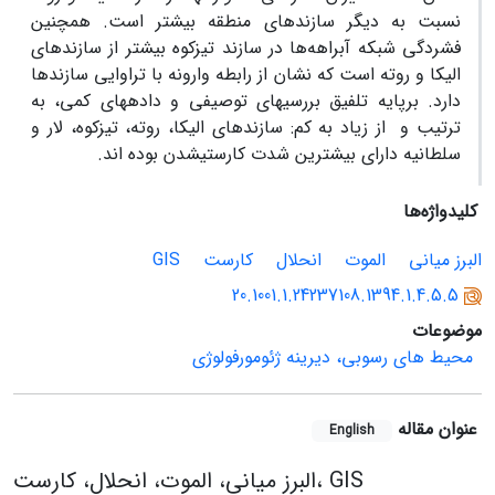
نسبت به دیگر سازندهای منطقه بیشتر است. همچنین
فشردگی شبکه آبراهه‌ها در سازند تیزکوه بیشتر از سازندهای
الیکا و روته است که نشان از رابطه وارونه با تراوایی سازندها
دارد. برپایه تلفیق بررسی­های توصیفی و داده­های کمی، به
ترتیب و از زیاد به کم: سازندهای الیکا، روته، تیزکوه، لار و
سلطانیه دارای بیشترین شدت کارستی­شدن بوده ­اند.
کلیدواژه‌ها
البرز میانی
الموت
انحلال
کارست
GIS
20.1001.1.24237108.1394.1.4.5.5
موضوعات
محیط های رسوبی، دیرینه ژئومورفولوژی
عنوان مقاله
English
البرز میانی، الموت، انحلال، کارست، GIS