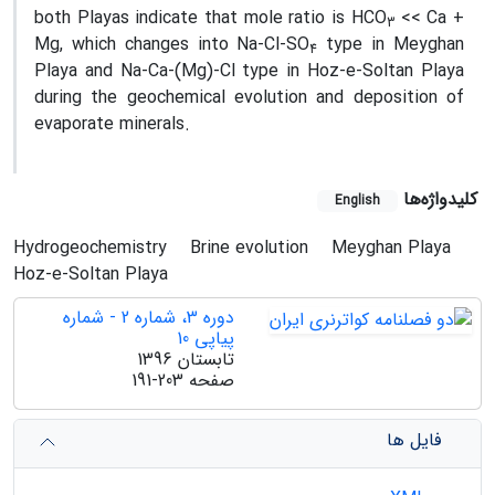
both Playas indicate that mole ratio is HCO
<< Ca +
3
Mg, which changes into Na-Cl-SO
type in Meyghan
4
Playa and Na-Ca-(Mg)-Cl type in Hoz-e-Soltan Playa
during the geochemical evolution and deposition of
evaporate minerals.
کلیدواژه‌ها
English
Hydrogeochemistry
Brine evolution
Meyghan Playa
Hoz-e-Soltan Playa
دوره 3، شماره 2 - شماره
پیاپی 10
تابستان 1396
صفحه
191-203
فایل ها