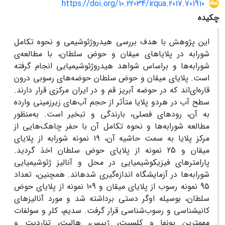
https://doi.org/10.22034/irqua.2017.701910
چکیده
این پژوهش با هدف بررسی هیدروژئوشیمی و نحوه تکامل
شورابه در پلایاهای میقان و حوض سلطان، با مطالعه‌ی
شورابه
ها و براساس شواهد هیدروژئوشیمیایی انجام گرفته
است. پلایای میقان و حوض سلطان حوضه
های رسوبی درون
قاره‌ای‌اند که در حوضه آبریز قم و در ایران مرکزی قرار دارند.
‌سطح آب در هردو پلایا متأثر از حجم آب
ها‏ی زیرزمینی وارده
به آن، رودهای فصلی، بارندگی و تبخیر است. به‌منظور
مطالعه شورابه‌‌ها و نحوه تکامل آن با حفر چاهک‌‌هایی از
مرکز پلایا به سمت حاشیه آن، ١٩ نمونه شورابه از پلایای
میقان و 25 نمونه از پلایای حوض سلطان اخذ گردید.
پارامترهای فیزیکوشیمیایی در محل و آنالیز ژئوشیمیایی
شورابه‌ها در آزمایشگاه اندازه‌گیری شده‎اند. همچنین، تعداد
95 نمونه رسوب از پلایای میقان و 109 نمونه از پلایای حوض
سلطان، بوسیله اوگر دستی برداشته شد و مورد آنالیزهای
کانی‎شناسی و رسوب‌شناسی قرار گرفت. سدیم، کلر و سولفات
مهمترین یون‎ها و کلسیت، ژیپس،
هالیت، تناردیت و