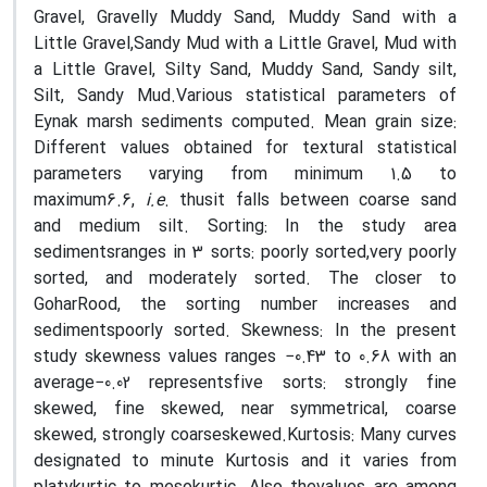
Gravel, Gravelly Muddy Sand, Muddy Sand with a
Little Gravel,Sandy Mud with a Little Gravel, Mud with
a Little Gravel, Silty Sand, Muddy Sand, Sandy silt,
Silt, Sandy Mud.Various statistical parameters of
Eynak marsh sediments computed. Mean grain size:
Different values obtained for textural statistical
parameters varying from minimum 1.5 to
maximum6.6,
i.e
. thusit falls between coarse sand
and medium silt. Sorting: In the study area
sedimentsranges in 3 sorts: poorly sorted,very poorly
sorted, and moderately sorted. The closer to
GoharRood, the sorting number increases and
sedimentspoorly sorted. Skewness: In the present
study skewness values ranges −0.43 to 0.68 with an
average−0.02 representsfive sorts: strongly fine
skewed, fine skewed, near symmetrical, coarse
skewed, strongly coarseskewed.Kurtosis: Many curves
designated to minute Kurtosis and it varies from