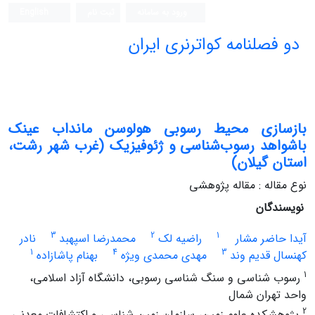
ورود به سامانه
ثبت نام
English
دو فصلنامه کواترنری ایران
بازسازی محیط رسوبی هولوسن مانداب عینک
باشواهد رسوب‌شناسی و ژئوفیزیک (غرب شهر رشت،
استان گیلان)
نوع مقاله : مقاله پژوهشی
نویسندگان
3
2
1
آیدا حاضر مشار
راضیه لک
محمدرضا اسپهبد
نادر
1
4
3
کهنسال قدیم وند
مهدی محمدی ویژه
بهنام پاشازاده
1
رسوب شناسی و سنگ شناسی رسوبی، دانشگاه آزاد اسلامی،
واحد تهران شمال
2
پژوهشکده علوم زمین، سازمان زمین شناسی و اکتشافات معدنی