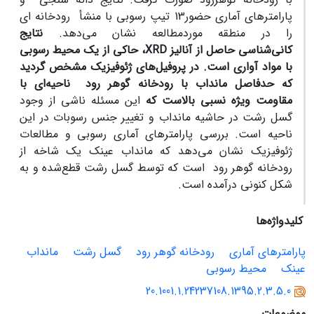
پارامترهای آماری حضور13 تیپ رسوبی با منشأ رودخانه ای
را در منطقه مورد‌‌مطالعه نشان می‌دهد.
نتایج
کانی‌شناسی
حاصل از آنالیز
XRD
،
حاکی از یک محیط رسوبی
با مواد آواری است. در پروفیل‌های ژئوفیزیک مشخص گردید
که حد‌فاصل مانداب با رودخانه گوهر رود ناحیه‌ای با
مقاومت ویژه نسبی بالاست که
این مسئله ناشی از وجود
گسل رشت در حاشیه مانداب و تغییر جنس رسوبات در این
ناحیه است. بررسی پارامترهای آماری رسوبی و مطالعات
ژئوفیزیک نشان می‌دهد که مانداب عینک یک شاخه از
رودخانه گوهر رود است که توسط گسل رشت قطع‌شده و به
شکل کنونی درآمده است.
کلیدواژه‌ها
پارامترهای آماری
رودخانه گوهر رود
گسل رشت
مانداب
عینک
محیط رسوبی
20.1001.1.24237108.1395.2.3.5.0
موضوعات