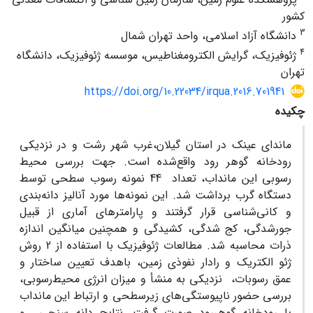
کشور
3
دانشگاه آزاد اسلامی، واحد تهران شمال
4
ژئوفیزیک، گرایش الکترومغناطیس، موسسه ژئوفیزیک، دانشگاه
تهران
https://doi.org/10.22034/irqua.2016.701941
چکیده
ماندای عینک در استان گیلان،غرب شهر رشت و در نزدیکی
رودخانه گوهر رود واقع‌شده است. جهت بررسی محیط
رسوبی این مانداب، تعداد 44 نمونه رسوب سطحی توسط
دستگاه گرب برداشت شد. این نمونه‌ها مورد آنالیز دانه‌بندی
و کانی‌شناسی قرار گرفتند و پارامترهای آماری از قبیل
جورشدگی، کج شدگی، کشیدگی و همچنین میانگین اندازه
ذرات محاسبه شد. مطالعات ژئوفیزیک با استفاده از 2 روش
ژئو‌ الکتریک و رادار نفوذی زمین، با‌هدف تعیین ساختار و
عمق رسوبات، نزدیکی به منشأ و میزان انرژی محیط‌رسوبی،
بررسی حضور ناپیوستگی‌های زیرسطحی و ارتباط این مانداب
با رودخانه گوهررود صورت گرفت. نتایج دانه سنجی و