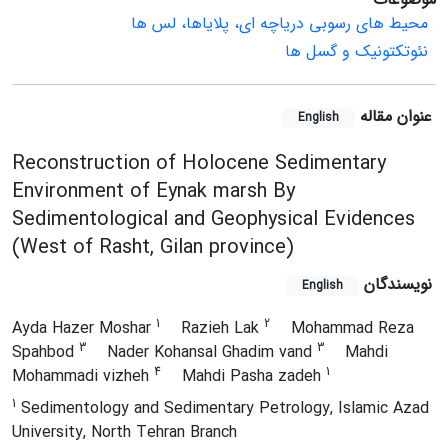
محیط های رسوبی دریاچه ای، پلایاها، لس ها
نئوتکتونیک و گسل ها
عنوان مقاله
English
Reconstruction of Holocene Sedimentary
Environment of Eynak marsh By
Sedimentological and Geophysical Evidences
(West of Rasht, Gilan province)
نویسندگان
English
1
2
Ayda Hazer Moshar
Razieh Lak
Mohammad Reza
3
3
Spahbod
Nader Kohansal Ghadim vand
Mahdi
4
1
Mohammadi vizheh
Mahdi Pasha zadeh
1
Sedimentology and Sedimentary Petrology, Islamic Azad
University, North Tehran Branch