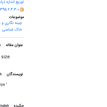
توزیع اندازه ذرا
1395.2.4.3.0
موضوعات
چینه نگاری و
خاک شناسی
عنوان مقاله
h
 size
نویسندگان
sh
1
Niya
چکیده
English