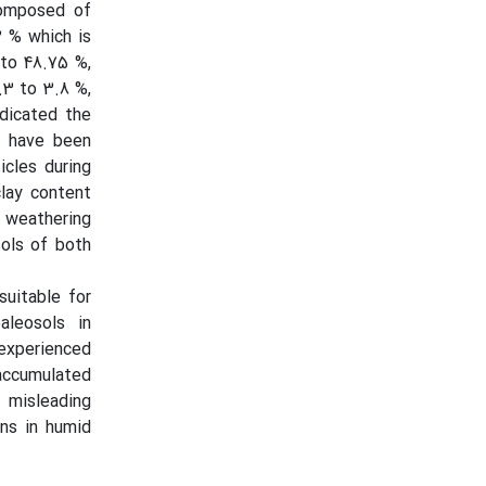
 composed of
2 % which is
 to 48.75 %,
.3 to 3.8 %,
ndicated the
s have been
icles during
clay content
 weathering
sols of both
suitable for
aleosols in
 experienced
 accumulated
misleading
ons in humid