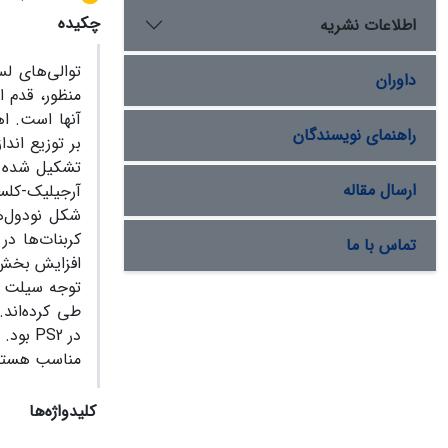
چکیده
اطلاعات نشریه
توالی‌های لس
داوران
منظور، قدم 
آنها است. ا
راهنمای نویسندگان
بر توزیع اند
تشکیل شده ب
ارسال مقاله
آرجیلیک-کلس
کربنات‌ها در
تماس با ما
افزایش بخش 
توجه سیلت ش
طی کرده‌اند
در
PS2
بود. 
مناسب هستن
کلیدواژه‌ها