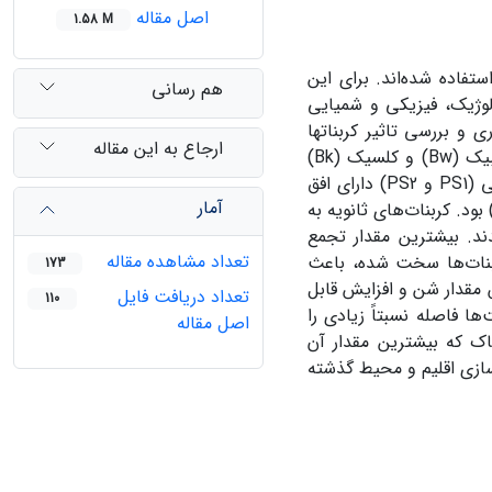
اصل مقاله
1.58 M
تفاده شده‌اند. برای این
هم رسانی
وژیک، فیزیکی و شمیایی
 بررسی تاثیر کربنات­ها
ارجاع به این مقاله
بیک (
Bw
) و کلسیک (
Bk
)
 (
PS1
و
PS2
) دارای افق
آمار
 بود. کربنات‌های ثانویه به
ر در خاک مشاهده شدند. بیشترین مقدار تجمع
تعداد مشاهده مقاله
نات
‌ها سخت شده، باعث
173
قدار شن و افزایش قابل
تعداد دریافت فایل
110
فاصله نسبتاً زیادی را
اصل مقاله
اک که بیشترین مقدار آن
زسازی اقلیم و محیط گذشته