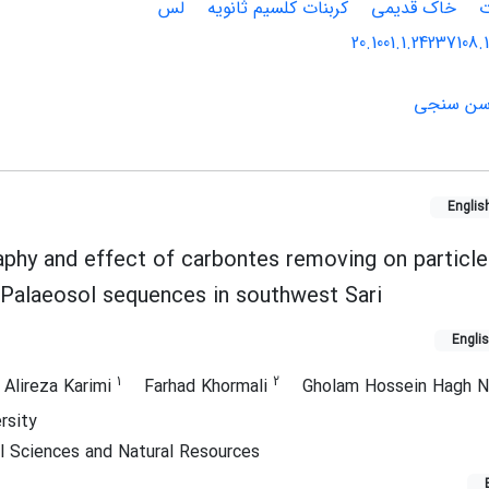
ت
خاک قدیمی
کربنات کلسیم ثانویه
لس
20.1001.1.24237108.
 سن سنجی
Englis
aphy and effect of carbontes removing on particle
s-Palaeosol sequences in southwest Sari
Engli
1
2
Alireza Karimi
Farhad Khormali
Gholam Hossein Hagh 
rsity
al Sciences and Natural Resources