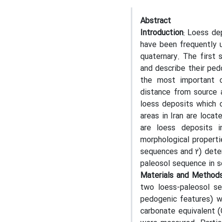
Abstract
Introduction
: Loess de
have been frequently 
quaternary. The first 
and describe their pedo
the most important ch
distance from source 
loess deposits which c
areas in Iran are locat
are loess deposits i
morphological properti
sequences and 2) deter
paleosol sequence in s
Materials and Method
two loess-paleosol se
pedogenic features) w
carbonate equivalent (