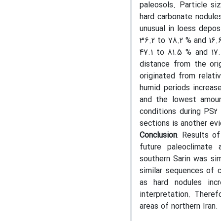
paleosols. Particle si
hard carbonate nodule
unusual in loess depos
36.2 to 78.2 % and 16.
47.1 to 81.5 % and 17.
distance from the or
originated from relati
humid periods increas
and the lowest amoun
conditions during PS2 
sections is another evi
Conclusion
: Results o
future paleoclimate 
southern Sarin was sim
similar sequences of 
as hard nodules in
interpretation. Theref
areas of northern Iran.