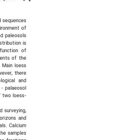
ol sequences
ironment of
nd paleosols
stribution is
function of
ents of the
. Main loess
wever, there
logical and
 - palaeosol
f two loess-
ld surveying,
orizons and
ls. Calcium
 the samples