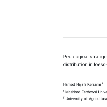
Pedological stratigr
distribution in loes
1
Hamed Najafi Kersami
1
Mashhad Ferdowsi Unive
2
University of Agricultur