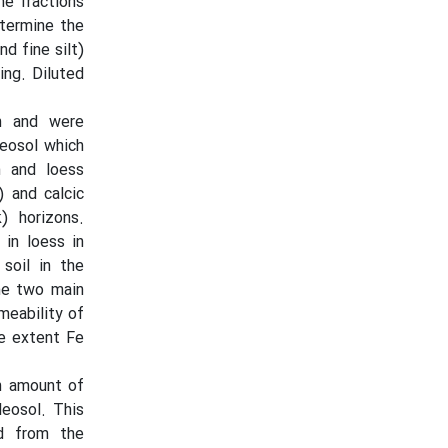
he fractions
etermine the
nd fine silt)
ng. Diluted
m and were
aeosol which
n and loess
 and calcic
) horizons.
 in loess in
soil in the
he two main
meability of
e extent Fe
h amount of
leosol. This
ed from the