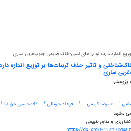
توزیع اندازه ذارت توالی‌های لسی-خاک قدیمی جنوب‌غربی ساری
اک‌شناختی و تاثیر حذف کربنات‌ها بر توزیع اندازه ذا
غربی ساری
له پژوهشی
1
2
1
1
امی
علیرضا کریمی
فرهاد خرمالی
غلامحسین حق نیا
سی مشهد
کشاورزی و منابع طبیعی
https://doi.org/10.22034/irqua.