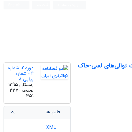
ورود به سامانه
ثبت نام
English
رت توالی‌های لسی-خاک
دوره 2، شماره
4 - شماره
پیاپی 8
زمستان 1395
صفحه
337-
351
فایل ها
XML