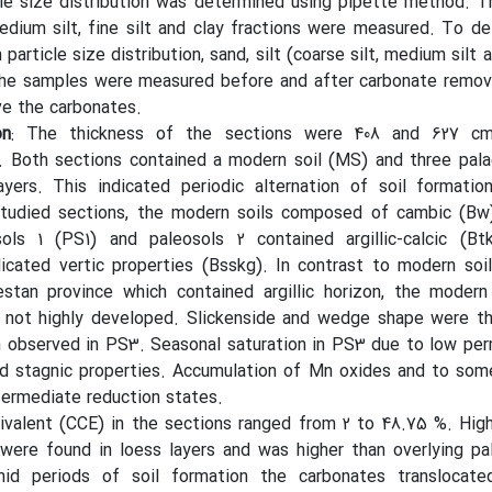
le size distribution was determined using pipette method. T
medium silt, fine silt and clay fractions were measured. To d
article size distribution, sand, silt (coarse silt, medium silt a
the samples were measured before and after carbonate removi
e the carbonates.
on
: The thickness of the sections were 408 and 627 c
r. Both sections contained a modern soil (MS) and three pal
yers. This indicated periodic alternation of soil formatio
studied sections, the modern soils composed of cambic (Bw)
ols 1 (PS1) and paleosols 2 contained argillic-calcic (Btk
cated vertic properties (Bsskg). In contrast to modern soil
stan province which contained argillic horizon, the modern 
 not highly developed. Slickenside and wedge shape were t
h observed in PS3. Seasonal saturation in PS3 due to low per
d stagnic properties. Accumulation of Mn oxides and to som
termediate reduction states.
ivalent (CCE) in the sections ranged from 2 to 48.75 %. Hig
were found in loess layers and was higher than overlying pa
mid periods of soil formation the carbonates translocat