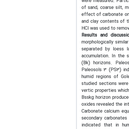
were measured. Partic
of sand, coarse silt, 
effect of carbonate on p
and clay contents of 
HCl was used to remov
Results and discussi
morphologically simila
separated by loess la
accumulation. In the 
(Bk) horizons. Paleos
Paleosols 3 (PS3) indi
humid regions of Gole
studied sections were
vertic properties whic
Bsskg horizon produce
oxides revealed the in
Carbonate calcium equ
secondary carbonates 
indicated that in hu