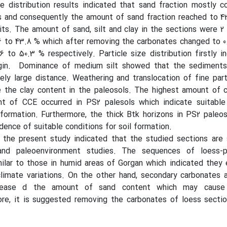
ze distribution results indicated that sand fraction mostly
s and consequently the amount of sand fraction reached to 4
its. The amount of sand, silt and clay in the sections were 2
6 to 43.8 % which after removing the carbonates changed to 0
6 to 50.3 % respectively. Particle size distribution firstly i
igin. Dominance of medium silt showed that the sediment
vely large distance. Weathering and translocation of fine part
e the clay content in the paleosols. The highest amount of 
t of CCE occurred in PS2 palesols which indicate suitable
formation. Furthermore, the thick Btk horizons in PS2 paleo
dence of suitable conditions for soil formation.
f the present study indicated that the studied sections are 
and paleoenvironment studies. The sequences of loess-p
ilar to those in humid areas of Gorgan which indicated they
climate variations. On the other hand, secondary carbonates
crease d the amount of sand content which may cause 
ore, it is suggested removing the carbonates of loess secti