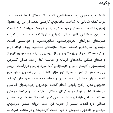
چکیده
شناخت
پدیده
های
زمین
ریخت
شناسی
که
در
اثر
انحلال
ایجادشده­اند،
می
تواند
کمک
شایانی
به
شناخت
سامانه­های
کارستی
نماید
.
از
این
رو،
معمولا
زمین
ریخت­شناسی
نخستین
مرحله
در
بررسی
کارست
می
باشد
.
دره
الموت
در
زون
ساختاری
البرز
میانی
(مرکزی
)
قرارگرفته
است
و
دربرگیرنده
سازندهای
دوران
های
دیرینه
زیستی،
میانه
زیستی،
و
نوزیستی
است
.
مهمترین سازندهای کربناته الموت سازندهای سلطانیه، روته، الیکا، لار و
تیزکوه هستند. در این پژوهش، پس
از
بررسی
های
میدانی
و نمونه­برداری از
واحدهای سنگی
سازندهای
کربناته
و
مقایسه
آن­ها
از
دید
میزان
گسترش
زمین­دیس­های
کارستی
،
توان
کارست
زایی آن­ها
مورد بررسی قرارگرفت
.
بررسی
های
سنجش
از
دور
به
وسیله
نرم
افزار
ILWIS
بر
روی
تصاویر
ماهوارهای
لندست
برای دست­یابی به جداسازی و محاسبه مساحت سازندهای کربناته،
همچنین
مدل
ارتفاع
رقومی
انجام
گرفت
.
مهم­ترین
زمین­دیس­های
کارستی
در
منطقه
شامل انواع کارن، گودال
انحلالی،
غارک، غار،
و
چشمه
کارستی
هستند
. به دلیل بارندگی بیشتر و دمای کمتر، شدت کارستی­شدن در بخش
شمالی دره الموت بیشتر از جنوب آن است.
برپایه
تلفیق
بررسی
های
میدانی
و
داده
های
سنجش
از
دور،
شدت کارستی­شدن در منطقه الموت به