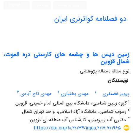
ورود به سامانه
ثبت نام
English
دو فصلنامه کواترنری ایران
زمین‌ دیس ها و چشمه های کارستی دره الموت،
شمال قزوین
نوع مقاله : مقاله پژوهشی
نویسندگان
3
2
1
پرویز غضنفری
مهدی بختیاری
مهدی تاج آبادی
1
گروه زمین شناسی، دانشگاه بین المللی امام خمینی، قزوین
2
رسوب شناسی، دانشگاه آزاد اسلامی، واحد تهران شمال
3
دکتری آب زیرزمینی، کارشناس آب منطقه ای قزوین
https://doi.org/10.22034/irqua.2017.701965