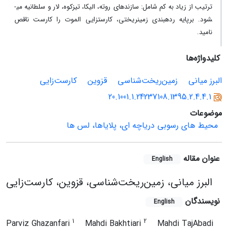
ترتیب از زیاد به کم شامل: سازندهای
روته، الیکا، تیزکوه، لار
و سلطانیه
می­
شود
.
برپایه رده­بندی زمین­ریختی، کارستزایی الموت را کارست ناقص
نامید.
کلیدواژه‌ها
البرز میانی
زمین‌ریخت‌شناسی
قزوین
کارست‌زایی
20.1001.1.24237108.1395.2.4.4.1
موضوعات
محیط های رسوبی دریاچه ای، پلایاها، لس ها
عنوان مقاله
English
البرز میانی، زمین‌ریخت‌شناسی، قزوین، کارست‌زایی
نویسندگان
English
1
2
Parviz Ghazanfari
Mahdi Bakhtiari
Mahdi TajAbadi