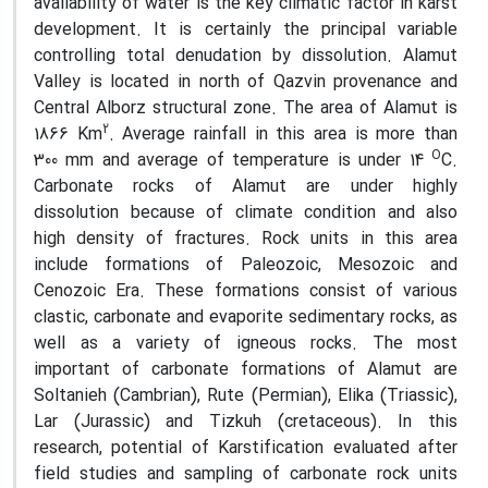
availability of water is the key climatic factor in karst
development. It is certainly the principal variable
controlling total denudation by dissolution. Alamut
Valley is located in north of Qazvin provenance and
Central Alborz structural zone. The area of Alamut is
2
1866 Km
. Average rainfall in this area is more than
O
300 mm and average of temperature is under 14
C.
Carbonate rocks of Alamut are under highly
dissolution because of climate condition and also
high density of fractures. Rock units in this area
include formations of Paleozoic, Mesozoic and
Cenozoic Era. These formations consist of various
clastic, carbonate and evaporite sedimentary rocks, as
well as a variety of igneous rocks. The most
important of carbonate formations of Alamut are
Soltanieh (Cambrian), Rute (Permian), Elika (Triassic),
Lar (Jurassic) and Tizkuh (cretaceous). In this
research, potential of Karstification evaluated after
field studies and sampling of carbonate rock units