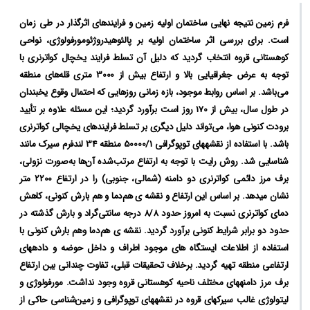
فرم زمین نتیجه نهایی ساختمان اولیه زمین و فرایندهای اثرگذار در طی زمان
است. برای بررسی اثر ساختمان اولیه بر پالئوهیدروژئومورفولوژی، نواحی
کوهستانی قروه انتخاب گردید که دلیل آن تسلط فرایند یخچال کواترنری با
توجه به عرض جغرافیایی بالا و ارتفاع بیش از 3000 متری قله‌های منطقه
می‌باشد. بر اساس روابط موجود، بازه زمانی روزهایی که احتمال وقوع یخبندان
در طول سال، بیش از 170 روز است برآورد گردید؛ این مسئله علاوه بر تأیید
برودت کنونی هوا، می‌تواند دلیل دیگری بر تسلط فرایندهای یخچالی کواترنری
باشد. با استفاده از نقشه‏های توپوگرافی 50000/1 منطقه 34 لندفرم سیرک مانند
شناسایی شد. روش رایت با توجه به ارتفاع مرتب‌شده آن‌ها به‌صورت نزولی،
برف مرز دائمی کواترنری دو دامنه (شمالی، جنوبی) را در ارتفاع 2200 متر
نشان می‏دهد. بر اساس این ارتفاع و نقشه‏ ی هم‌دما و هم بارش کنونی، کاهش
دمای کواترنری نسبت به امروز حدود 8/8 درجه سانتی‌گراد و بارش گذشته در
حدود دو برابر شرایط کنونی برآورد گردید. نقشه‏ ی هم‌دما وهم بارش کنونی با
استفاده از اطلاعات ایستگاه ‏های موجود اطراف و داخل حوضه و داده‏های
ارتفاعی منطقه تهیه گردید. برخلاف تحقیقات قبلی، تفاوت چندانی بین ارتفاع
برف مرز دامنه‏های مختلف ناحیه کوهستانی قروه وجود نداشت. مورفولوژی و
لیتولوژی غالب سیرک‏های قروه در نقشه‏های توپوگرافی و زمین‌شناسی حاکی از