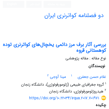
ورود به سامانه
ثبت نام
English
دو فصلنامه کواترنری ایران
بررسی آثار برف مرز دائمی یخچال‌های کواترنری توده
کوهستانی قروه
نوع مقاله : مقاله پژوهشی
نویسندگان
2
1
غلام حسن جعفری
مینا آوجی
1
گروه جغرافیای طبیعی (ژئومورفولوژی)، دانشگاه زنجان
2
هیدروژئومورفولوژی، دانشگاه زنجان
https://doi.org/10.22034/irqua.2017.701971
چکیده