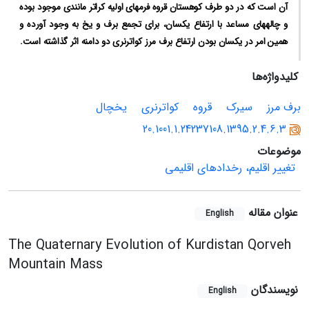
آن است که در دو طرف کوهستان قروه فرم‏های اولیه کراتر مانندی موجود بوده
و چاله‏ها‏ی مساعد با ارتفاع یکسان، برای تجمع برف و یخ به وجود آورده و
همین امر در یکسان بودن ارتفاع برف مرز کواترنری دو دامنه اثر گذاشته است.
کلیدواژه‌ها
برف مرز
سیرک
قروه
کواترنری
یخچال
20.1001.1.24237108.1395.2.4.6.3
موضوعات
تغییر اقلیم، رخدادهای اقلیمی
عنوان مقاله
English
The Quaternary Evolution of Kurdistan Qorveh
Mountain Mass
نویسندگان
English