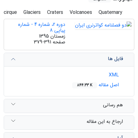
cirque
Glaciers
Craters
Volcanoes
Quaternary
دوره 2، شماره 4 - شماره
پیاپی 8
زمستان 1395
صفحه
379-391
فایل ها
XML
اصل مقاله
844.33 K
هم رسانی
ارجاع به این مقاله