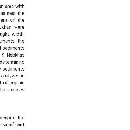
an area with
has near the
cent of the
bkhas were
ight, width,
uments, the
nd sediments
m 4 Nebkhas
determining
he sediments
 analyzed in
 of organic
the samples
despite the
significant