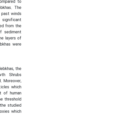
compared to
Nebkhas. The
f past winds
significant
ned from the
of sediment
he layers of
ebkhas were
Nebkhas, the
owth Shrubs
d. Moreover,
icles which
lt of human
he threshold
 the studied
roxies which