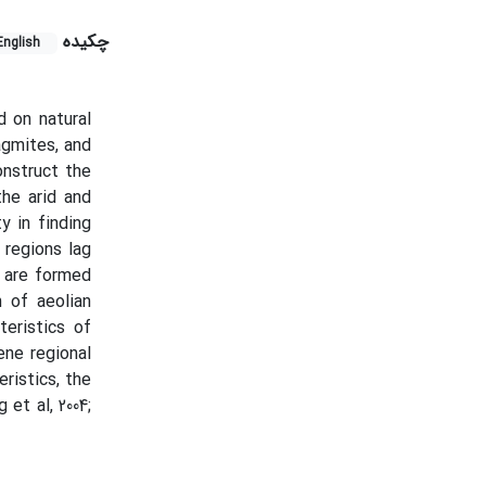
چکیده
English
 on natural
agmites, and
onstruct the
the arid and
y in finding
 regions lag
h are formed
 of aeolian
eristics of
ene regional
ristics, the
et al, 2004;