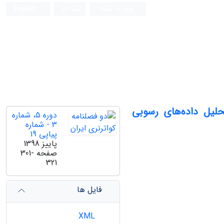
ورود به سامانه
ثبت نام
English
لیل داده‌های رسوبی
دوره 5، شماره
3 - شماره
پیاپی 19
پاییز 1398
صفحه
301-
321
فایل ها
XML