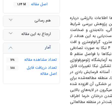
اصل مقاله
1.64 M
 اطلاعات باارزشی درباره
هم رسانی
ین پژوهش بررسی شرایط
ی، دانه‌بندی و ضخامت
ارجاع به این مقاله
ست‌یابی به این هدف، از
تری، گرانولومتری و افت
آمار
در نرم‌افزار متلب، 4 نبکا به صورت تصادفی
انتخاب گردید. سپس، با حفر ترانشه‌های عمودی، نمونه‌برداری از رأس تا قاعده نبکاها با فواصل منظم 5
تعداد مشاهده مقاله
کا برداشت و برای آنالیز به آزمایشگاه ژئومورفولوژی
168
تشکیل نبکا تغییرات قابل
تعداد دریافت فایل
188
آستانه فرسایش بادی در
اصل مقاله
، منطقه مطالعه‌شده برای
 بر خشکی آن افزوده شده
. نتایج بررسی دانه‌بندی رسوبات نیز بیانگر آن است که تجمع ذرات بالای 250 میکرون در لایه‌های بالایی
شدن درختان خرما اطراف
ت‌تر در منطقه مطالعاتی