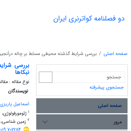
دو فصلنامه کواترنری ایران
صفحه اصلی
بررسی شرایط گذشته محیطی مسلط بر چاله دراَنجیر 
بررسی شرایط
نبکاها
نوع مقاله : مقا
جستجوی پیشرفته
نویسندگان
اسماعیل پاریزی
صفحه اصلی
1
ژئومورفولوژی، د
2
زمین شناسی، دا
مرور
2019.702284