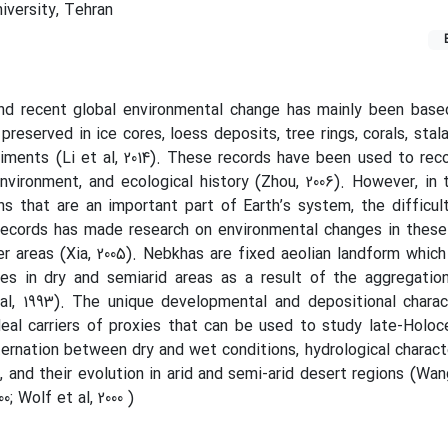
versity, Tehran
nd recent global environmental change has mainly been based
preserved in ice cores, loess deposits, tree rings, corals, stal
ments (Li et al, 2014). These records have been used to rec
environment, and ecological history (Zhou, 2006). However, in 
ns that are an important part of Earth’s system, the difficult
 records has made research on environmental changes in these
er areas (Xia, 2005). Nebkhas are fixed aeolian landform whic
es in dry and semiarid areas as a result of the aggregation
l, 1993). The unique developmental and depositional charact
al carriers of proxies that can be used to study late-Holoc
lternation between dry and wet conditions, hydrological characte
 and their evolution in arid and semi-arid desert regions (Wang 
; Wolf et al, 2000 )