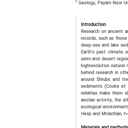
2
Geology, Payam Noor Uni
Introduction
Research on ancient a
records, such as those 
deep-sea and lake sedi
Earth’s past climate, 
semi-arid desert regio
highresolution natural
behind research in oth
around Shrubs and tre
sediments (Cooke et a
nebkhas make them ide
aeolian activity, the a
ecological environment,
Hesp and Mclachlan, 2000
Materials and methods