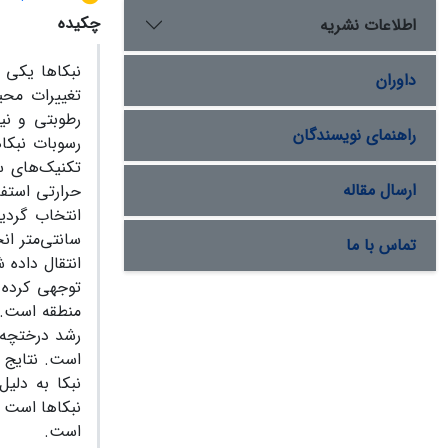
چکیده
اطلاعات نشریه
نبکاها یکی ا
داوران
تغییرات مح
رطوبتی و نی
راهنمای نویسندگان
رسوبات نبکا
تکنیک‌های س
ارسال مقاله
حرارتی استفا
تماس با ما
انتقال داده 
‌توجهی کرده
منطقه‌ است. 
رشد درختچه‌
نبکا به دلی
نبکاها است ک
است.