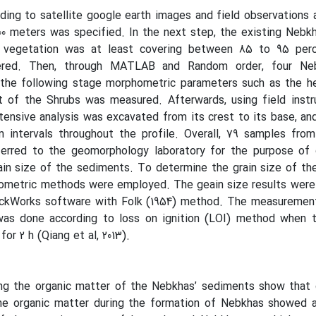
ording to satellite google earth images and field observations 
00 meters was specified. In the next step, the existing Nebk
 vegetation was at least covering between 85 to 95 per
ered. Then, through MATLAB and Random order, four Ne
 the following stage morphometric parameters such as the he
t of the Shrubs was measured. Afterwards, using field instr
tensive analysis was excavated from its crest to its base, a
intervals throughout the profile. Overall, 79 samples fro
erred to the geomorphology laboratory for the purpose of 
ain size of the sediments. To determine the grain size of t
lometric methods were employed. The geain size results were
kWorks software with Folk (1954) method. The measurement
was done according to loss on ignition (LOI) method when 
or 2 h (Qiang et al, 2013).
ing the organic matter of the Nebkhas’ sediments show that 
he organic matter during the formation of Nebkhas showed a 