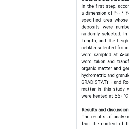
In the first step, acc
a dimension of 400 * 4
specified area whose
deposits were numb
randomly selected. In
Length, and the heigh
nebkha selected for in
were sampled at 5-cm 
were taken and transf
organic matter and ge
hydrometric and granu
GRADISTAT4.0 and Roc
matter in this study 
were heated at 550 °C f
Results and discussion
The results of analyz
fact the content of t