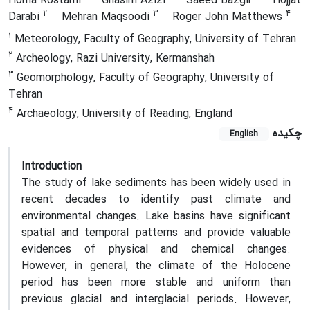
Homa Rostami
Ghasim Azizi
Saeed Bazgir
Hojjat
2
3
4
Darabi
Mehran Maqsoodi
Roger John Matthews
1
Meteorology, Faculty of Geography, University of Tehran
2
Archeology, Razi University, Kermanshah
3
Geomorphology, Faculty of Geography, University of
Tehran
4
Archaeology, University of Reading, England
چکیده
English
Introduction
The study of lake sediments has been widely used in
recent decades to identify past climate and
environmental changes. Lake basins have significant
spatial and temporal patterns and provide valuable
evidences of physical and chemical changes.
However, in general, the climate of the Holocene
period has been more stable and uniform than
previous glacial and interglacial periods. However,