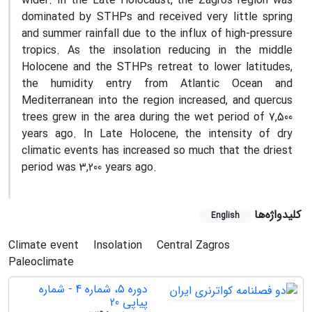
wider. In the Late Holocaust, the Zagros region was
dominated by STHPs and received very little spring
and summer rainfall due to the influx of high-pressure
tropics. As the insolation reducing in the middle
Holocene and the STHPs retreat to lower latitudes,
the humidity entry from Atlantic Ocean and
Mediterranean into the region increased, and quercus
trees grew in the area during the wet period of 7,500
years ago. In Late Holocene, the intensity of dry
climatic events has increased so much that the driest
period was 3,200 years ago.
کلیدواژه‌ها
English
Climate event
Insolation
Central Zagros
Paleoclimate
دوره 5، شماره 4 - شماره
پیاپی 20