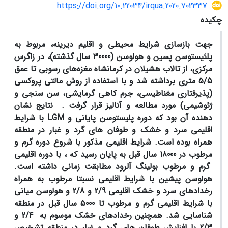
https://doi.org/10.22034/irqua.2020.702337
چکیده
جهت بازسازی شرایط محیطی و اقلیم دیرینه، مربوط به
پلئیستوسن پسین و هولوسن (30000 سال گذشته)، در زاگرس
مرکزی، از تالاب هشیلان در کرمانشاه مغزه‌های رسوبی تا عمق
5/5 متری برداشته شد و با استفاده از روش مالتی پروکسی
(پذیرفتاری مغناطیسی، جرم کاهی گرمایشی، سن سنجی و
ژئوشیمی) مورد مطالعه و آنالیز قرار گرفت .
نتایج نشان
دهنده آن بود که دوره پلیستوسن پایانی و
LGM
با شرایط
اقلیمی سرد و خشک و طوفان های گرد و غبار در منطقه
همراه بوده است. شرایط اقلیمی مذکور با شروع دوره گرم و
مرطوب در 18000 سال قبل به پایان رسید که ، با دوره اقلیمی
گرم و مرطوب بولینگ آلرود مطابقت زمانی داشته است.
هولوسن پیشین با شرایط اقلیمی نسبتا مرطوب به همراه
رخدادهای سرد و خشک اقلیمی 2/9 و 2/8 و هولوسن میانی
با شرایط اقلیمی گرم و مرطوب تا 5000 سال قبل در منطقه
شناسایی شد. همچنین رخدادهای خشک موسوم به 2/4 و
2/3 با افزایش طوفان های گرد و غبار در منطقه تشخیص