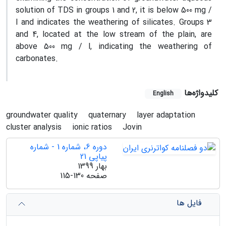
solution of TDS in groups 1 and 2, it is below 500 mg /
l and indicates the weathering of silicates. Groups 3
and 4, located at the low stream of the plain, are
above 500 mg / l, indicating the weathering of
carbonates.
کلیدواژه‌ها
English
groundwater quality
quaternary
layer adaptation
cluster analysis
ionic ratios
Jovin
دوره 6، شماره 1 - شماره
پیاپی 21
بهار 1399
صفحه
115-130
فایل ها