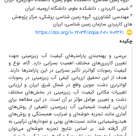
3
شیمى کاربردى ، دانشکده علوم، دانشگاه ارومیه، ایران
4
مهندسى کشاورزی، گروه زمین شناسى پزشکى، مرکز پژوهش
های کاربردی سازمان زمین شناسی، ایران
https://doi.org/10.22034/irqua.2020.702361
چکیده
بررسی و پهنه‌بندی پارامترهای کیفیت آب زیرزمینی جهت
تعیین کاربری‌های مختلف اهمیت بسزایی دارد. گاه، نوع و
کیفیت رسوبات کواترنر تأثیر بسزایی در این پارامترها دارند.
هدف از این تحقیق ارزیابی کیفی آب زیرزمینی در رسوبات
کواترنری دشت جوین واقع در شمال شرق ایران و ارزیابی
تغییرات مکانی کیفیت آب زیرزمینی در بخش‌های مختلف
دشت و تعیین عوامل مؤثر بر آن است. در این مطالعه برای
ارزیابی کیفیت شیمیایی آب زیرزمینی تلفیقی از روش‌های
آماری مانند تجزیه خوشه‌ای و ضرایب همبستگی و روش‌های
هیدروشیمیایی مانند نسبت‌های یونی و نمودارهای ترکیبی به
کار گرفته شد. بر اساس نتایج تجزیه خوشه‌ای می‌توان
آبخوان را به چهار زون تقسیم کرد که هر زون ترکیب شیمیایی