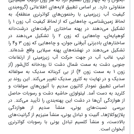
متفاوتی دارد. بر اساس تطبیق لایه‌های اطلاعاتی (گروه‌‌بندی
کیفیت آب زیرزمینی با رخنمون‌های کواترنری منطقه)، به
لحاظ زمین‌شناسی، چاه‌هایی که از لحاظ کیفیت آب زون 1 را
تشکیل می‌دهند در پهنه ساختاری آبرفت‌های درشت‌دانه
کوهپایه‌ای، چاه‌هایی که زون 2 را تشکیل می‌دهند در
ساختارهای بادبزنی آبرفتی جوان، و چاه‌هایی که زون 3 و4 را
تشکیل می‌دهند در نهشته‌های پهنه سیلابی واقع شده‌اند.
تیپ غالب آب در جهت حرکت آب زیرزمینی از ارتفاعات
جنوبی دشت به سمت شمال دشت تا رودخانه کال‌شور (از
زون 1 به سمت زون 4) از بی‌ کربناته سدیک به سولفاته
سدیک و در نهایت به کلرور سدیک تغییر می‌کند. این روند بر
اساس تطبیق نمودار کاتیون سدیم با آنیون‌های سولفات و
کلرید به دست آمد. لیتولوژی حاشیه دشت و رسوبات حاصل
از هوازدگی آن‌ها در دشت این پهنه‌بندی را تأیید می‌کند. در
بررسی نسبت‌های یونی، منشأ سدیم از هوازدگی
پلاژیوکلاژها‌ـ آلبیت و تبادل یونی، منشأ منیزیم از گرانیت‌های
بالادست، و منشأ کلسیم تبادل یونی با رسوبات کواترنری
آبخوان است.