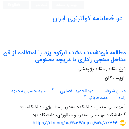
ورود به سامانه
ثبت نام
English
دو فصلنامه کواترنری ایران
مطالعه فرونشست دشت ابرکوه یزد با استفاده از فن
تداخل سنجی راداری با دریچه مصنوعی
نوع مقاله : مقاله پژوهشی
نویسندگان
2
1
متین شرافت
عبدالحمید انصاری
سید حسین مجتهد
2
2
زاده
احمد قربانی
1
مهندسی معدن، دانشکده معدن و متالورژی، دانشگاه یزد
2
دانشکده مهندسی معدن و متالورژی، دانشگاه یزد
https://doi.org/10.22034/irqua.2020.702364