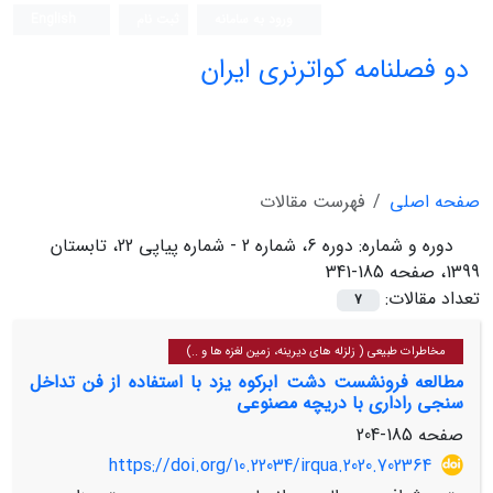
ورود به سامانه
ثبت نام
English
دو فصلنامه کواترنری ایران
صفحه اصلی
فهرست مقالات
دوره و شماره:
دوره 6، شماره 2 - شماره پیاپی 22، تابستان
1399، صفحه 185-341
تعداد مقالات:
7
مخاطرات طبیعی ( زلزله های دیرینه، زمین لغزه ها و ..)
مطالعه فرونشست دشت ابرکوه یزد با استفاده از فن تداخل
سنجی راداری با دریچه مصنوعی
صفحه
185-204
https://doi.org/10.22034/irqua.2020.702364