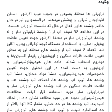
چکیده
تراورتن ها منطقۀ وسیعی در جنوب غرب آذرشهر استان
آذربایجان شرقی را پوشش میدهند. در قسمتهایی نیز در حال
حاضر چشمه هایی فعال در حال ته نشست تراورتن هستند.
در این مطالعه 96 نمونه آب از 1 چشمۀ تراورتن ساز و 5
چشمۀ غیرتراورتن ساز در منطقۀ آذرشهر جهت تعیین غلظت
یونهای اصلی، با استفاده از دستگاه کروماتوگرافی یونی، آنالیز
شد. تعداد 6 نمونه آب از چشمه های منطقه نیز به منظور
تعیین غلظت فلزات سنگین و ایزوتوپهای پایدار اکسیژن18 و
دوتریم انتخاب شدند. داده های هیدروژئوشیمیایی و
ایزوتوپی به دست آمده در این تحقیق جهت تعیین
خصوصیات هیدروشیمیایی، منشأ مواد محلول، منشأ آب
چشمه ها، تیپ آب چشمه ها، اختلاط آب چشمه ها، و
غلظت فلزات سنگین در آب چشمه های تراورتن ساز و
غیرتراورتن ساز مورد استفاده قرار گرفت. مطالعات
هیدروشیمیایی نمونه های مورد مطالعه نشان داد، از لحاظ
اسیدیته، آب چشمه ها در حد خنثی، مقدار EC آنها بالاتر از
حد استاندارد شرب، و تیپ آب چشمه های تراورتن ساز