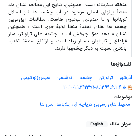
منطقه بیکربناته است. همچنین، نتایج این مطالعه نشان داد
منشأ یونهای اصلی موجود در آب چشمه ها نیز انحلال
کربناتها و تا حدودی تبخیری هاست. مطالعات ایزوتوپی
چشمه ها نشان دهندۀ منشأ اولیۀ جوی است و همچنین
نشان میدهد عمق چرخش آب در چشمه های تراورتن ساز
قزلداغ و تاپتاپان بسیار زیاد است و ارتفاع منطقۀ تغذیه
بالاتری نسبت به دیگر چشمهها دارند.
کلیدواژه‌ها
آذرشهر
تراورتن
چشمه
ژئوشیمی
هیدروژئوشیمی
20.1001.1.24237108.1399.6.2.4.5
موضوعات
محیط های رسوبی دریاچه ای، پلایاها، لس ها
عنوان مقاله
English