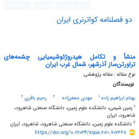
ورود به سامانه
ثبت نام
English
دو فصلنامه کواترنری ایران
منشأ و تکامل هیدروژئوشیمیایی چشمه‌های
تراورتن‌ساز آذرشهر، شمال غرب ایران
نوع مقاله : مقاله پژوهشی
نویسندگان
2
2
1
بهنام ابراهیم زاده
مهدی جعفرزاده
رحیم باقری
1
زمین شیمی، دانشکده علوم زمین، دانشگاه صنعتی شاهرود،
شاهرود، ایران
2
دانشکده علوم زمین، دانشگاه صنعتی شاهرود، شاهرود، ایران
https://doi.org/10.22034/irqua.2020.702368