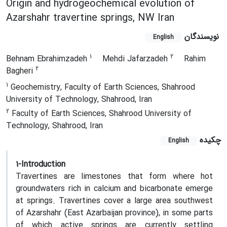
Origin and hydrogeochemical evolution of
Azarshahr travertine springs, NW Iran
نویسندگان
English
1
2
Behnam Ebrahimzadeh
Mehdi Jafarzadeh
Rahim
2
Bagheri
1
Geochemistry, Faculty of Earth Sciences, Shahrood
University of Technology, Shahrood, Iran
2
Faculty of Earth Sciences, Shahrood University of
Technology, Shahrood, Iran
چکیده
English
1-Introduction
Travertines are limestones that form where hot
groundwaters rich in calcium and bicarbonate emerge
at springs. Travertines cover a large area southwest
of Azarshahr (East Azarbaijan province), in some parts
of which active springs are currently settling