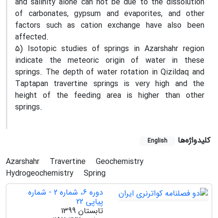
and salinity alone can not be due to the dissolution
of carbonates, gypsum and evaporites, and other
factors such as cation exchange have also been
affected.
5) Isotopic studies of springs in Azarshahr region
indicate the meteoric origin of water in these
springs. The depth of water rotation in Qizildaq and
Taptapan travertine springs is very high and the
height of the feeding area is higher than other
springs.
کلیدواژه‌ها
English
Azarshahr
Travertine
Geochemistry
Hydrogeochemistry
Spring
دوره 6، شماره 2 - شماره
پیاپی 22
تابستان 1399