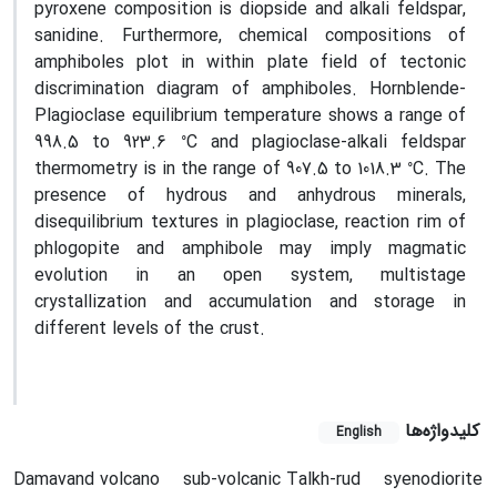
pyroxene composition is diopside and alkali feldspar,
sanidine. Furthermore, chemical compositions of
amphiboles plot in within plate field of tectonic
discrimination diagram of amphiboles. Hornblende-
Plagioclase equilibrium temperature shows a range of
0
998.5 to 923.6
C and plagioclase-alkali feldspar
0
thermometry is in the range of 907.5 to 1018.3
C. The
presence of hydrous and anhydrous minerals,
disequilibrium textures in plagioclase, reaction rim of
phlogopite and amphibole may imply magmatic
evolution in an open system, multistage
crystallization and accumulation and storage in
different levels of the crust.
کلیدواژه‌ها
English
Damavand volcano
sub-volcanic Talkh-rud
syenodiorite