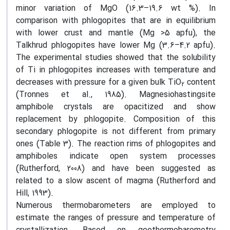
minor variation of MgO (16.3–19.6 wt %). In
comparison with phlogopites that are in equilibrium
with lower crust and mantle (Mg >5 apfu), the
Talkhrud phlogopites have lower Mg (3.6–4.2 apfu).
The experimental studies showed that the solubility
of Ti in phlogopites increases with temperature and
decreases with pressure for a given bulk TiO
content
2
(Tronnes et al., 1985). Magnesiohastingsite
amphibole crystals are opacitized and show
replacement by phlogopite. Composition of this
secondary phlogopite is not different from primary
ones (Table 3). The reaction rims of phlogopites and
amphiboles indicate open system processes
(Rutherford, 2008) and have been suggested as
related to a slow ascent of magma (Rutherford and
Hill, 1993).
Numerous thermobarometers are employed to
estimate the ranges of pressure and temperature of