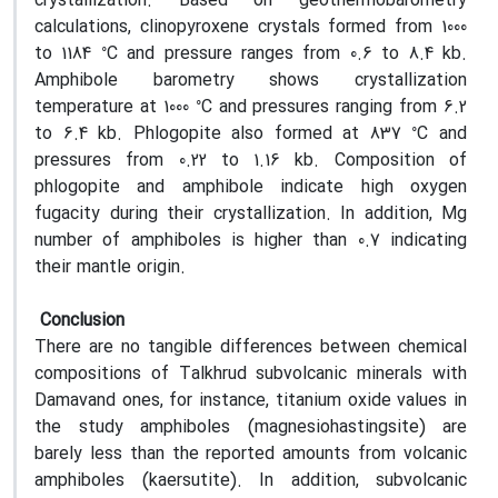
crystallization. Based on geothermobarometry
calculations, clinopyroxene crystals formed from 1000
0
to 1184
C and pressure ranges from 0.6 to 8.4 kb.
Amphibole barometry shows crystallization
0
temperature at 1000
C and pressures ranging from 6.2
0
to 6.4 kb. Phlogopite also formed at 837
C and
pressures from 0.22 to 1.16 kb. Composition of
phlogopite and amphibole indicate high oxygen
fugacity during their crystallization. In addition, Mg
number of amphiboles is higher than 0.7 indicating
their mantle origin.
Conclusion
There are no tangible differences between chemical
compositions of Talkhrud subvolcanic minerals with
Damavand ones, for instance, titanium oxide values in
the study amphiboles (magnesiohastingsite) are
barely less than the reported amounts from volcanic
amphiboles (kaersutite). In addition, subvolcanic