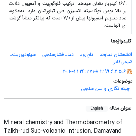
16/1 کیلوبار نشان می‏دهد. ترکیب فلوگوپیت و آمفیبول دلالت
بر بالا بودن فوگاسیته اکسیژن طی تبلورشان دارد. به‌علاوه،
عدد منیزیم آمفیبول‏ها بیش از 7/0 است که بیانگر منشأ گوشته
‏ای آن‏هاست.
کلیدواژه‌ها
آتشفشان دماوند
تلخ‌رود
دماـ فشارسنجی
سینودیوریت‌ـ
شیمی‌کانی
20.1001.1.24237108.1399.6.2.5.6
موضوعات
چینه نگاری و سن سنجی
عنوان مقاله
English
Mineral chemistry and Thermobarometry of
Talkh-rud Sub-volcanic Intrusion, Damavand