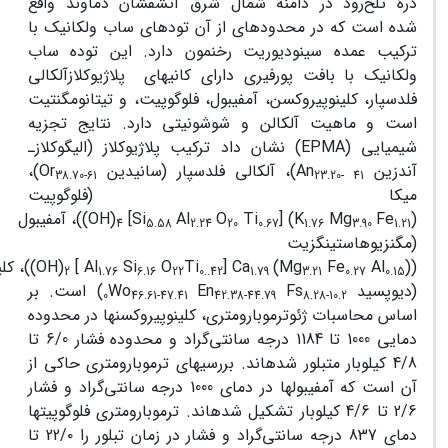
درۀ تلخ‌رود در دامنه شمال شرق آتشفشان دماوند واقع
شده است که در محدوده‏ای از آن توده‏ای ساب ولکانیک با
ترکیب عمده سینودیوریت رخنمون دارد. این توده ساب
ولکانیک با بافت پورفیری دارای کانی‏های پلاژیوکلازآلکالی
فلدسپار، کلینوپیروکسن، آمفیبول، فلوگوپیت، و تیتانومگنتیت
است و ماهیت آلکالن و شوشونیتی دارد. نتایج تجزیه
شیمیایی (
EPMA
) نشان داد ترکیب پلاژیوکلاز (الیگوکلازـ
آندزین
An
)، آلکالی فلدسپار (سانیدین
Or
)،
38.70-61
23.20- 41
میکا (فلوگوپیت
(
Fe
Mg
K
) [
Ti
O
Al
Si
]
(
OH
))، آمفیبول
4
5.58
2.24
20
0.67
1.76
3.90
1.21
(مگنزیوهاستینگزیت
(
)
Al
Fe
(Mg
Ca
[
Ti
O
Si
Al
]
(
OH
))، کل
2
1.76
6.16
22
0..42
1.79
3.21
0.27
0.15
(دیوپسید
Fs
En
Wo
) است. بر
0
46.61-47.41
42.38-44.79
8.28-10.2
اساس محاسبات ژئوترموبارومتری، کلینوپیروکسن‏ها در محدوده
دمایی 1000 تا 1184 درجه سانتی‌گراد و محدوده فشار 6/0 تا
4/8 کیلوبار متبلور شده‏اند. بررسی‏های ترموبارومتری حاکی از
آن است که آمفیبول‏ها در دمای 1000 درجه سانتی‌گراد و فشار
2/6 تا 4/6 کیلوبار تشکیل شده‏اند. ترموبارومتری فلوگوپیت‏ها
دمای 837 درجه سانتی‌گراد و فشار در زمان تبلور را 22/۰ تا