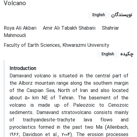
Volcano
نویسندگان
English
Roya Ali Akbari
Amir Ali Tabakh Shabani
Shahriar
Mahmoudi
Faculty of Earth Sciences, Khwarazmi University
چکیده
English
Introduction
Damavand volcano is situated in the central part of
the Alborz mountain range along the southern margin
of the Caspian Sea, North of Iran and also located
about 50 km NE of Tehran. The basement of the
volcano is made up of Paleozoic to Cenozoic
sediments. Damavand stratovolcano consists mainly
of trachyandesite-trachyte lava flows and
pyroclastics formed in the past two Ma (Allenbach,
1966; Davidson et al., 2004). The erosion processes