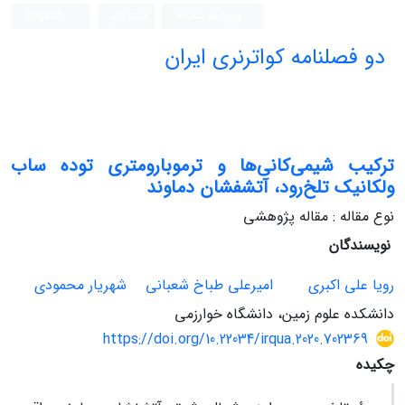
ورود به سامانه
ثبت نام
English
دو فصلنامه کواترنری ایران
ترکیب شیمی‌کانی‌ها و ترموبارومتری توده ساب
ولکانیک تلخ‌رود، آتشفشان دماوند
نوع مقاله : مقاله پژوهشی
نویسندگان
رویا علی اکبری
امیرعلی طباخ شعبانی
شهریار محمودی
دانشکده علوم زمین، دانشگاه خوارزمی
https://doi.org/10.22034/irqua.2020.702369
چکیده