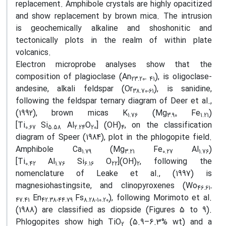
replacement. Amphibole crystals are highly opacitized
and show replacement by brown mica. The intrusion
is geochemically alkaline and shoshonitic and
tectonically plots in the realm of within plate
volcanics.
Electron microprobe analyses show that the
composition of plagioclase (An
), is oligoclase-
23.20- 41
andesine, alkali feldspar (Or
), is sanidine,
38.70-61
following the feldspar ternary diagram of Deer et al.,
(1992), brown micas K
(Mg
Fe
)
1.76
3.90
1.21
[Ti
Si
Al
O
] (OH)
, on the classification
0.67
5.58
2.24
20
4
diagram of Speer (1984), plot in the phlogopite field.
Amphibole Ca
(Mg
Fe
Al
)
1.79
3.21
0.27
1.76
[Ti
Al
Si
O
](OH)
, following the
0.42
1.76
6.16
22
2
nomenclature of Leake et al., (1997) is
magnesiohastingsite, and clinopyroxenes (Wo
46.61-
En
Fs
), following Morimoto et al.
47.41
42.38-44.79
8.28-10.20
(1988) are classified as diopside (Figures 5 to 9).
Phlogopites show high TiO
(5.9–6.3% wt) and a
2