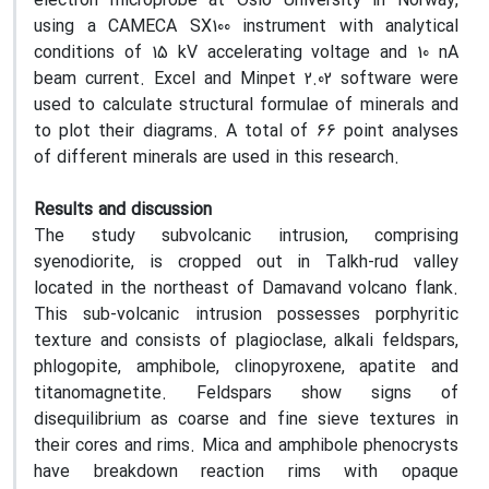
electron microprobe at Oslo University in Norway,
using a CAMECA SX100 instrument with analytical
conditions of 15 kV accelerating voltage and 10 nA
beam current. Excel and Minpet 2.02 software were
used to calculate structural formulae of minerals and
to plot their diagrams. A total of 66 point analyses
of different minerals are used in this research.
Results and discussion
The study subvolcanic intrusion, comprising
syenodiorite, is cropped out in Talkh-rud valley
located in the northeast of Damavand volcano flank.
This sub-volcanic intrusion possesses porphyritic
texture and consists of plagioclase, alkali feldspars,
phlogopite, amphibole, clinopyroxene, apatite and
titanomagnetite. Feldspars show signs of
disequilibrium as coarse and fine sieve textures in
their cores and rims. Mica and amphibole phenocrysts
have breakdown reaction rims with opaque