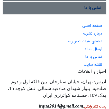
تماس با ما
صفحه اصلی
درباره نشریه
اعضای هیات تحریریه
ارسال مقاله
تماس با ما
نقشه سایت
اخبار و اعلانات
آدرس: تهران، خیابان ستارخان، بین فلکه اول و دوم
صادقیه، بلوار شهدای صادقیه شمالی، نبش کوچه 15،
پلاک 109، فصلنامه کواترنری ایران
irqua2014@gmail.com
پست الکترونیکی
: