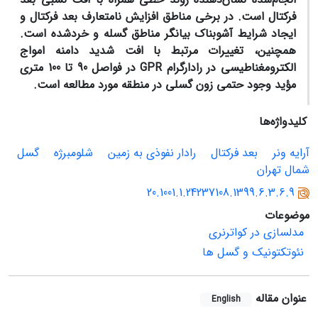
فرکتال است. در برخی مناطق افزایش نامتعارف بعد فرکتال و
ایجاد شرایط آشوبناک بیانگر مناطق گسله و خردشده است.
همچنین، تغییرات مرتبط با افت شدید دامنه امواج
الکترومغناطیسی در رادارگرام
GPR
در فواصل 90 تا 100 متری
مؤید وجود حتمی زون گسلی در منطقه مورد مطالعه است.
کلیدواژه‌ها
آرایه ونر
بعد فرکتال
رادار نفوذی به زمین
شلومبرژه
گسل
شمال تهران
20.1001.1.24237108.1399.6.3.6.9
موضوعات
مدلسازی در کواترنری
نئوتکتونیک و گسل ها
عنوان مقاله
English