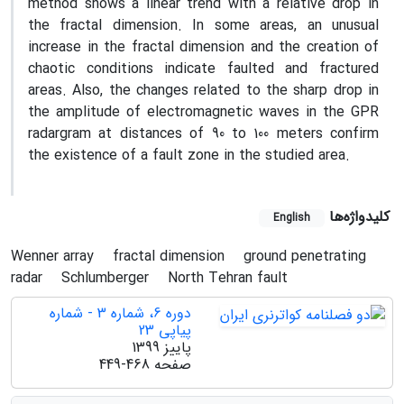
method shows a linear trend with a relative drop in
the fractal dimension. In some areas, an unusual
increase in the fractal dimension and the creation of
chaotic conditions indicate faulted and fractured
areas. Also, the changes related to the sharp drop in
the amplitude of electromagnetic waves in the GPR
radargram at distances of 90 to 100 meters confirm
the existence of a fault zone in the studied area.
کلیدواژه‌ها
English
Wenner array
fractal dimension
ground penetrating
radar
Schlumberger
North Tehran fault
دوره 6، شماره 3 - شماره
پیاپی 23
پاییز 1399
صفحه
449-468