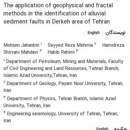
The application of geophysical and fractal
methods in the identification of alluvial
sediment faults in Derkeh area of Tehran
نویسندگان
English
1
2
Mohsen Jahanbin
Seyyed Reza Mehrnia
Hamidreza
3
4
Shirvani Mahdavi
Habib Rahimi
1
Department of Petroleum, Mining and Materials, Faculty
of Civil Engineering and Land Resources, Tehran Branch,
Islamic Azad University,Tehran, Iran
2
Department of Geology, Payam Noor University, Tehran,
Iran
3
Department of Physics, Tehran Branch, Islamic Azad
University, Tehran, Iran
4
Engineering seismology, University of Tehran, Tehran,
Iran
چکیده
English