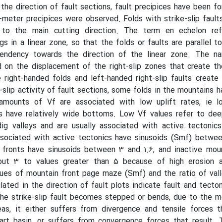
 the direction of fault sections, fault precipices have been f
l-meter precipices were observed
.
Folds with strike-slip faults
 to the main cutting direction. The term en echelon re
gs in a linear zone, so that the folds or faults are parallel t
ndency towards the direction of the linear zone. The n
d on the displacement of the right-slip zones that create t
te right-handed folds and left-handed right-slip faults create
t-slip activity of fault sections, some folds in the mountains
 amounts of Vf are associated with low uplift rates, ie l
ers have relatively wide bottoms. Low Vf values refer to dee
dig valleys and are usually associated with active tectonics
sociated with active tectonics have sinusoids (Smf) between
 fronts have sinusoids between 3 and 1.6, and inactive moun
out 3 to values greater than 5 because of high erosion a
lues of mountain front page maze (Smf) and the ratio of val
lated in the direction of fault plots indicate fault and tecton
the strike-slip fault becomes stepped or bends, due to the 
eas, it either suffers from divergence and tensile forces t
part basin, or suffers from convergence forces that result.