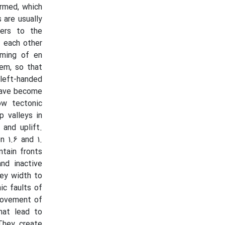
ormed, which
 are usually
fers to the
o each other
aming of en
hem, so that
 left-handed
 have become
ow tectonic
p valleys in
 and uplift.
 1.6 and 1.
tain fronts
nd inactive
ley width to
ic faults of
movement of
hat lead to
 They create