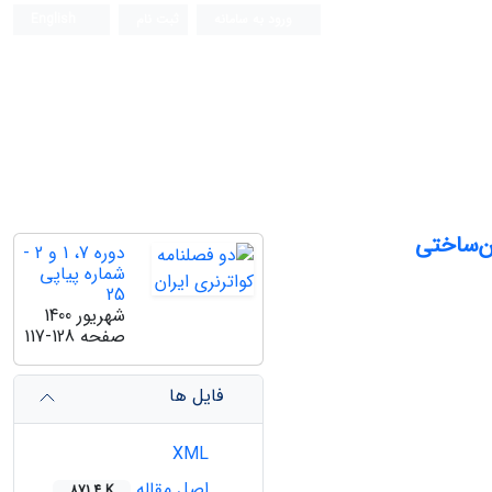
ورود به سامانه
ثبت نام
English
ن‌ساختی
دوره 7، 1 و 2 -
شماره پیاپی
25
شهریور 1400
صفحه
117-128
فایل ها
XML
اصل مقاله
871.4 K