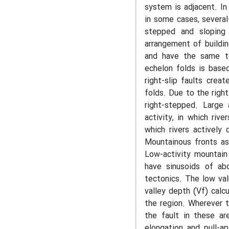
system is adjacent. In
in some cases, severa
stepped and sloping
arrangement of buildin
and have the same te
echelon folds is base
right-slip faults crea
folds. Due to the righ
right-stepped. Large
activity, in which riv
which rivers actively 
Mountainous fronts as
Low-activity mountain
have sinusoids of ab
tectonics. The low va
valley depth (Vf) calcu
the region. Wherever 
the fault in these ar
elongation and pull-a