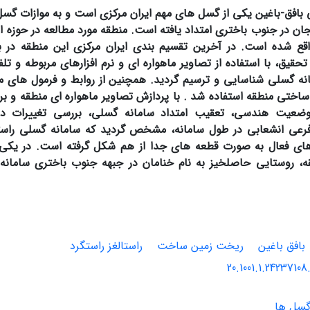
بافق-باغین یکی از گسل های مهم ایران مرکزی است و به موازات گسل
ن در جنوب باختری امتداد یافته است. منطقه مورد مطالعه در حوزه 
قع شده است. در آخرین تقسیم بندی ایران مرکزی این منطقه در ب
تحقیق، با استفاده از تصاویر ماهواره ای و نرم افزارهای مربوطه و ت
ه گسلی شناسایی و ترسیم گردید. همچنین از روابط و فرمول های مو
اختی منطقه استفاده شد
. با پردازش تصاویر ماهواره ای منطقه و ب
وضعیت هندسی، تعقیب امتداد سامانه گسلی، بررسی تغییرات د
رعی انشعابی در طول سامانه، مشخص گردید که سامانه گسلی راستالغ
ای فعال به صورت قطعه های جدا از هم شکل گرفته است. در یکی
 روستایی حاصلخیز به نام خنامان در جبهه جنوب باختری سامانه
بافق باغین
ریخت زمین ساخت
راستالغز راستگرد
20.1001.1.24237108
گسل ها