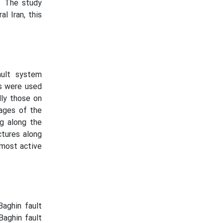
. The study
al Iran, this
ault system
s were used
lly those on
mages of the
ng along the
ctures along
 most active
aghin fault
Baghin fault