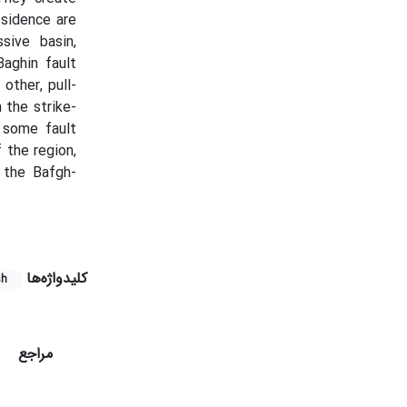
bsidence are
sive basin,
aghin fault
other, pull-
 the strike-
 some fault
 the region,
 the Bafgh-
کلیدواژه‌ها
sh
مراجع