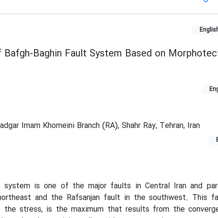
Englis
of Bafgh-Baghin Fault System Based on Morphotec
Eng
Yadgar Imam Khomeini Branch (RA), Shahr Ray, Tehran, Iran
 system is one of the major faults in Central Iran and para
northeast and the Rafsanjan fault in the southwest. This fa
f the stress, is the maximum that results from the converg