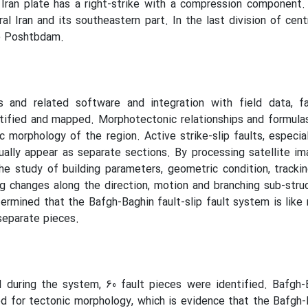
 Iran plate has a right-strike with a compression component
ral Iran and its southeastern part. In the last division of centr
he Poshtbdam.
s and related software and integration with field data, f
ified and mapped. Morphotectonic relationships and formula
c morphology of the region. Active strike-slip faults, especia
ually appear as separate sections. By processing satellite i
e study of building parameters, geometric condition, tracki
g changes along the direction, motion and branching sub-stru
ermined that the Bafgh-Baghin fault-slip fault system is like
 separate pieces.
during the system, 60 fault pieces were identified. Bafgh-B
 for tectonic morphology, which is evidence that the Bafgh-