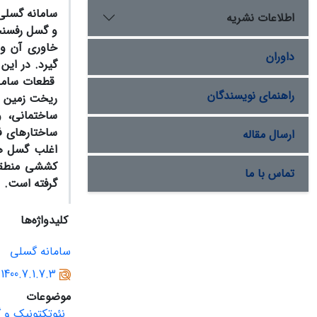
سامانه گسلی 
اطلاعات نشریه
و گسل رفسنجا
خاوری آن وا
داوران
گیرد
.
در این 
قطعات سامان
راهنمای نویسندگان
ریخت زمین س
ساختمانی، 
ساختارهای ف
ارسال مقاله
اغلب گسل ه
کششی منطقه،
تماس با ما
گرفته است.
کلیدواژه‌ها
سامانه گسلی
.1400.7.1.7.3
موضوعات
نئوتکتونیک و 