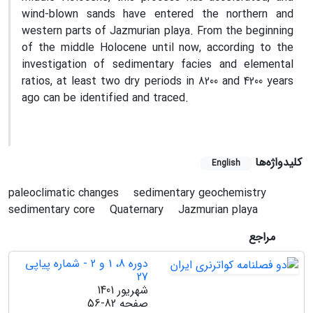
wind-blown sands have entered the northern and
western parts of Jazmurian playa. From the beginning
of the middle Holocene until now, according to the
investigation of sedimentary facies and elemental
ratios, at least two dry periods in 8200 and 4200 years
ago can be identified and traced.
کلیدواژه‌ها
English
paleoclimatic changes
sedimentary geochemistry
sedimentary core
Quaternary
Jazmurian playa
مراجع
دوره 8، 1 و 2 - شماره پیاپی
27
شهریور 1401
صفحه
56-82