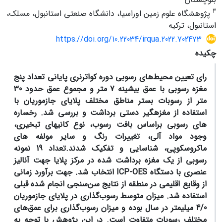
3
پژوهشگاه علوم زمین اوراسیا، دانشگاه صنعتی استانبول، مسلک،
استانبول، ترکیه
https://doi.org/10.22034/irqua.2022.702473
چکیده
رای
تعیین محیط‌
های رسوبی دوره کواترنری پایانی تعداد پنج
مغزه رسوبی با عمق بیشینه 7 متر و مجموع عمق حدود 30
متر از رسوبات بستر مناطق مختلف پلایای جازموریان با
استفاده از مغزه‏گیر دستی برداشت و بررسی شد. رخساره
های رسوبی براساس بافت رسوب، نوع کانی­های تبخیری،
وجود مواد آلی، تغییرات رنگ و سایر مولفه­ های
ماکروسکوپی، شناسایی و تفکیک شدند.تعداد 19 نمونه
رسوبی از یک مغزه برداشت شده در مرکز پلایا جهت آنالیز
عنصری با دستگاه
ICP-OES
انتخاب شد. جهت برآورد زمانی
از وقایع اقلیمی در منطقه از نتایج سن‌سنجی انجام شده قبلی
استفاده شد. میزان متوسط رسوب‌گذاری در پلایای جازموریان
4/0 میلی‏متر در سال بوده و میزان رسوب‌گذاری برای عمق‌های
مختلف رسوبات متفاوت است. در این پژوهش با توجه به