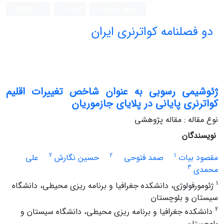
ورود به سامانه
ثبت نام
English
دو فصلنامه کواترنری ایران
ژئوشیمی رسوبی به عنوان شاخص تغییرات اقلیم
کواترنری پایانی در پلایای جازموریان
نوع مقاله : مقاله پژوهشی
نویسندگان
2
2
1
مقصود بیات
صمد فتوحی
حسین نگارش
علی
3
محمدی
1
ژئومورفولوژی، دانشکده جغرافیا و برنامه ریزی محیطی، دانشگاه
سیستان و بلوچستان
2
دانشکده جغرافیا و برنامه ریزی محیطی، دانشگاه سیستان و
بلوچستان