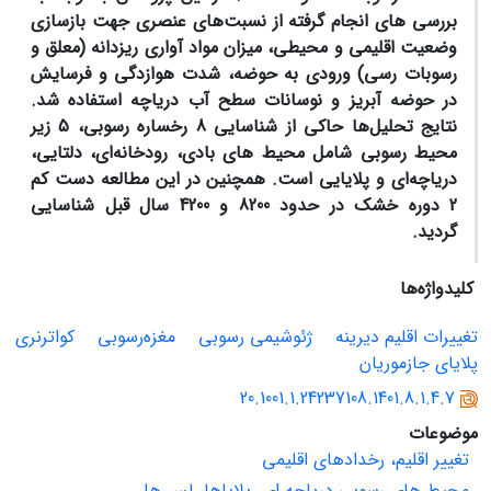
بررسی های انجام گرفته از نسبت‌های عنصری جهت بازسازی
وضعیت اقلیمی و محیطی، میزان مواد آواری ریزدانه (معلق و
رسوبات رسی) ورودی به حوضه، شدت هوازدگی و فرسایش
در حوضه آبریز و نوسانات سطح آب دریاچه استفاده شد.
نتایج تحلیل
ها حاکی از شناسایی 8 رخساره رسوبی، 5 زیر
محیط رسوبی شامل محیط های بادی، رودخانه
ای، دلتایی،
دریاچه
ای و پلایایی است. همچنین در این مطالعه دست کم
2 دوره خشک در حدود 8200 و 4200 سال قبل شناسایی
گردید.
کلیدواژه‌ها
تغییرات اقلیم دیرینه
ژئوشیمی رسوبی
مغزه‌رسوبی
کواترنری
پلایای جازموریان
20.1001.1.24237108.1401.8.1.4.7
موضوعات
تغییر اقلیم، رخدادهای اقلیمی
محیط های رسوبی دریاچه ای، پلایاها، لس ها