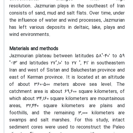
resolution.
Jazmurian playa in the southeast of Iran
consists of sand, mud and salt flats. Over time, under
the influence of water and wind processes, Jazmurian
has left various
deposits in deltaic, lake, playa and
wind environments.
Materials and methods
Jazmourian plateau between latitudes 58˚-40' to 59
˚-14' and latitudes 27˚,10' to 27 ˚, 41' in southeastern
Iran and west of Sistan and Baluchestan province and
east of Kerman province. It is located at an altitude
of about 360-500 meters above sea level. The
catchment area is about 69,600 square kilometers, of
which about 34,160 square kilometers are mountainous
areas, 32,440 square kilometers are plains and
foothills, and the remaining 3,000 kilometers are
swamps and salt marshes. For this study, intact
sediment cores were used to reconstruct the Paleo