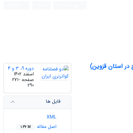
ورود به سامانه
ثبت نام
English
در استان قزوین)
دوره 9، 3 و 4
اسفند 1402
صفحه
271-
290
فایل ها
XML
اصل مقاله
1.36 M