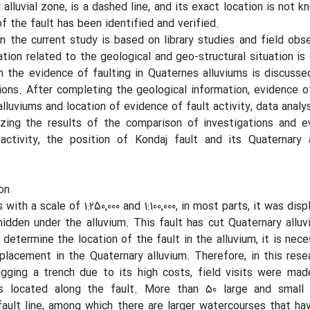
alluvial zone, is a dashed line, and its exact location is not k
of the fault has been identified and verified.
 the current study is based on library studies and field obse
ation related to the geological and geo-structural situation is
en the evidence of faulting in Quaternes alluviums is discussed
tions. After completing the geological information, evidence o
lluviums and location of evidence of fault activity, data analy
lyzing the results of the comparison of investigations and 
activity, the position of Kondaj fault and its Quaternary a
on
ith a scale of 1:250,000 and 1:100,000, in most parts, it was dis
hidden under the alluvium. This fault has cut Quaternary allu
 determine the location of the fault in the alluvium, it is nece
placement in the Quaternary alluvium. Therefore, in this rese
igging a trench due to its high costs, field visits were mad
s located along the fault. More than 50 large and small 
ault line, among which there are larger watercourses that h