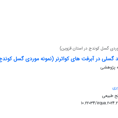
وردی گسل کوندج در استان قزوین)
 گسلی در آبرفت های کواترنر (نمونه موردی گسل کوندج 
له پژوهشی
ری
ح طبیعی
10.22034/irqua.2024.2