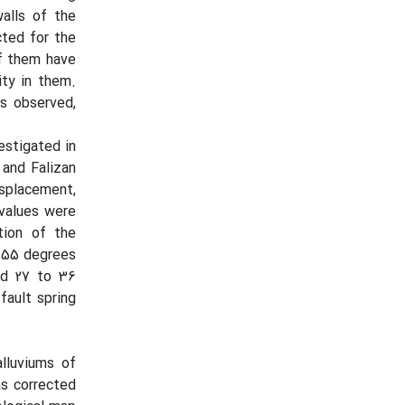
alls of the
cted for the
f them have
ity in them.
as observed,
estigated in
 and Falizan
displacement,
 values were
tion of the
o 55 degrees
ed 27 to 36
fault spring
alluviums of
as corrected