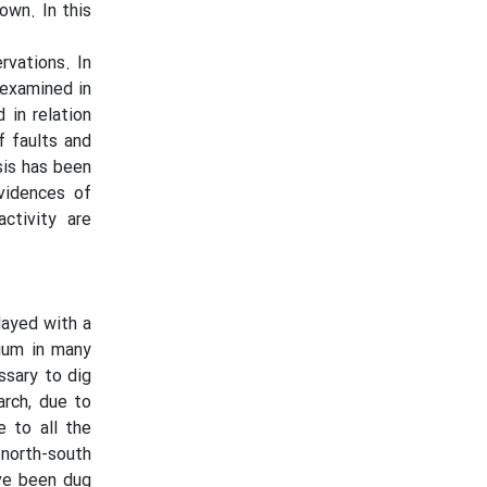
nown. In this
rvations. In
 examined in
 in relation
f faults and
sis has been
evidences of
ctivity are
played with a
vium in many
ssary to dig
arch, due to
e to all the
north-south
ave been dug