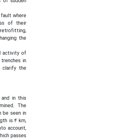
ks of sudden
 fault where
ess of their
etrofitting,
changing the
 activity of
 trenches in
 clarify the
and in this
amined. The
n be seen in
gth is 4 km,
nto account,
which passes