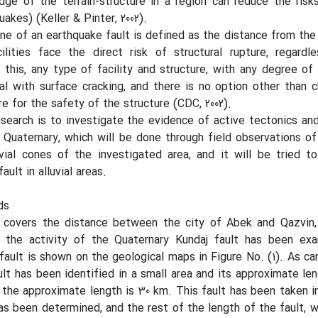
dge of the terrain-structure in a region can reduce the ris
akes) (Keller & Pinter, 2002).
ne of an earthquake fault is defined as the distance from the
ilities face the direct risk of structural rupture, regardl
 this, any type of facility and structure, with any degree of r
al with surface cracking, and there is no option other than 
re for the safety of the structure (CDC, 2002).
search is to investigate the evidence of active tectonics and
e Quaternary, which will be done through field observations of
vial cones of the investigated area, and it will be tried to
ault in alluvial areas.
ds
 covers the distance between the city of Abek and Qazvin, 
f the activity of the Quaternary Kundaj fault has been ex
 fault is shown on the geological maps in Figure No. (1). As ca
lt has been identified in a small area and its approximate len
p, the approximate length is 30 km. This fault has been taken i
as been determined, and the rest of the length of the fault, 