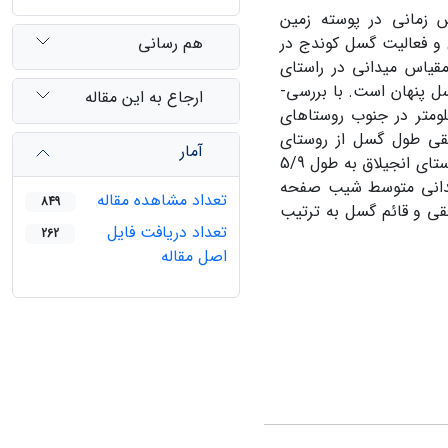
 زمانی در پوسته زمین
هم رسانی
 و فعالیت گسل کوندج در
مقیاس میدانی در راستای
 پنهان است. با بررسی-
ارجاع به این مقاله
شده در راستای گسل موقعیت گسل در آبرفت‌های کواترنر بطول 11 کیلومتر در جنوب روستاهای
ابقی طول گسل از روستای
آمار
دارالسرور به سمت شرق به طول 5/3 کیلومتر و از روستای خزین-آباد تا نزدیکی روستای انجیلاق به طول 5/9
میدانی متوسط شیب صفحه
تعداد مشاهده مقاله
849
افقی و قائم گسل به ‌ترتیب
تعداد دریافت فایل
262
اصل مقاله