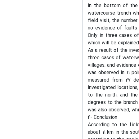
in the bottom of the
watercourse trench whe
field visit, the numb
no evidence of faults 
Only in three cases of
which will be explaine
As a result of the inve
three cases of waterw
villages, and evidence o
was observed in 11 poi
measured from 27 deg
investigated locations
to the north, and th
degrees to the branch 
was also observed, whi
4- Conclusion
According to the field
about 11 km in the so