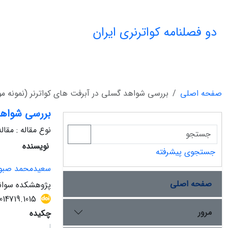
دو فصلنامه کواترنری ایران
صفحه اصلی
بررسی شواهد گسلی در آبرفت های کواترنر (نمونه م
بررسی شواهد
نوع مقاله : مقا
نویسنده
جستجوی پیشرفته
سعیدمحمد صبو
صفحه اصلی
پژوهشکده سوان
014719.1015
مرور
چکیده