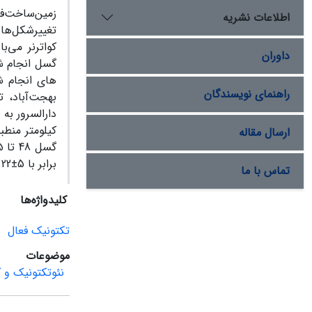
زمین‌ساخت‌ف
اطلاعات نشریه
تغییرشکل‌ها
کواترنر می‌
داوران
گسل انجام ش
راهنمای نویسندگان
بهجت‌آباد، 
کیلومتر منط
ارسال مقاله
برابر با 5±22 و 5±32 سانتیمتر اندازه‌گیری شده است.
تماس با ما
کلیدواژه‌ها
تکتونیک فعال
موضوعات
نئوتکتونیک و 