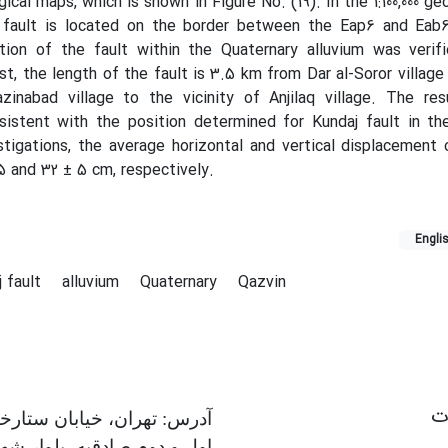
ical maps, which is shown in Figure No. (19). In the 1:100,000 g
 fault is located on the border between the Eap6 and Eab6
ation of the fault within the Quaternary alluvium was verif
st, the length of the fault is 3.5 km from Dar al-Soror village
nabad village to the vicinity of Anjilaq village. The res
sistent with the position determined for Kundaj fault in th
stigations, the average horizontal and vertical displacement 
 and 32 ± 5 cm, respectively.
Engli
j fault
alluvium
Quaternary
Qazvin
ات
آدرس: تهران، خیابان ستارخا
اول و دوم صادقیه، بلوار شه