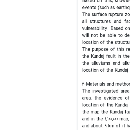
Based on this, knowle
events (such as earthqu
The surface rupture zo
all structures and fac
vulnerability. Based on
will not be able to de
location of the structu
The purpose of this re
the Kundaj fault in th
the alluviums and allu
location of the Kundaj f
2-Materials and metho
The investigated area
area, the evidence o
location of the Kundaj
the map the Kundaj fau
and in the 1:100,000 ma
and about 9 km of it h