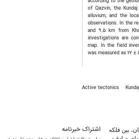
according to the geolog
of Qazvin, the Kundaj
alluvium, and the loc
observations. In the re
and 9.5 km from Khazi
investigations are con
map. In the field inve
was measured as 22 ± 5
Active tectonics
Kunda
اشتراک خبرنامه
ن، بین فلکه
دای صادقیه