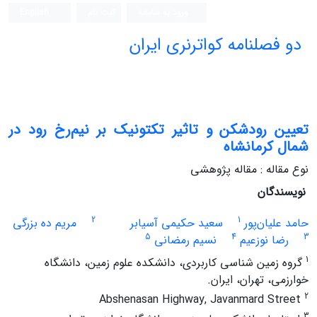
ورود به سامانه
ثبت نام
English
دو فصلنامه کواترنری ایران
تعیین رودشکن و تاثیر تکتونیک بر نیم‌رخ رود در
شمال کرمانشاه
نوع مقاله : مقاله پژوهشی
نویسندگان
2
1
حامد علیان‌پور
سعید حکیمی آسیابر
مریم ده بزرگی
5
4
3
رضا نوزعیم
نسیم رمضانی
1
گروه زمین شناسی کاربردی، دانشکده علوم زمین، دانشگاه
خوارزمی، تهران، ایران.
2
Abshenasan Highway, Javanmard Street
3