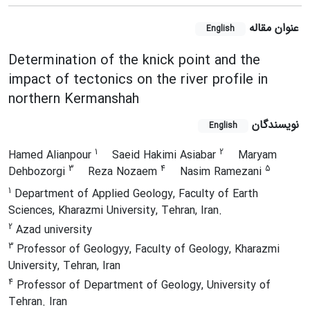
عنوان مقاله
English
Determination of the knick point and the
impact of tectonics on the river profile in
northern Kermanshah
نویسندگان
English
1
2
Hamed Alianpour
Saeid Hakimi Asiabar
Maryam
3
4
5
Dehbozorgi
Reza Nozaem
Nasim Ramezani
1
Department of Applied Geology, Faculty of Earth
Sciences, Kharazmi University, Tehran, Iran.
2
Azad university
3
Professor of Geologyy, Faculty of Geology, Kharazmi
University, Tehran, Iran
4
Professor of Department of Geology, University of
Tehran. Iran