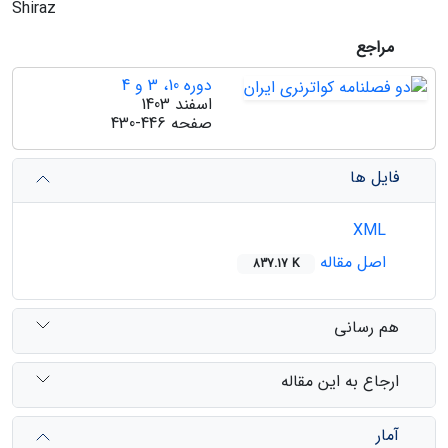
Shiraz
مراجع
دوره 10، 3 و 4
اسفند 1403
صفحه
430-446
فایل ها
XML
اصل مقاله
837.17 K
هم رسانی
ارجاع به این مقاله
آمار