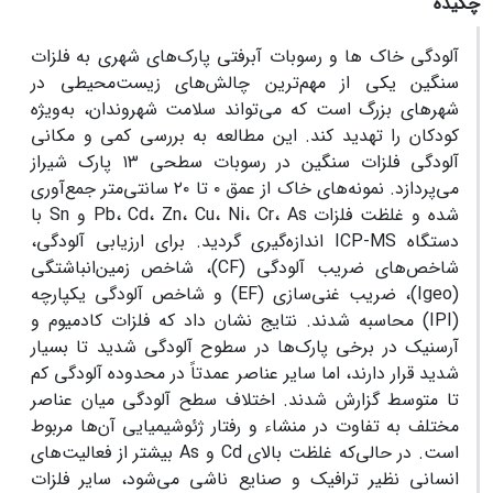
چکیده
آلودگی خاک ها و رسوبات آبرفتی پارک‌های شهری به فلزات
سنگین یکی از مهم‌ترین چالش‌های زیست‌محیطی در
شهرهای بزرگ است که می‌تواند سلامت شهروندان، به‌ویژه
کودکان را تهدید کند. این مطالعه به بررسی کمی و مکانی
آلودگی فلزات سنگین در رسوبات سطحی ۱۳ پارک شیراز
می‌پردازد. نمونه‌های خاک از عمق ۰ تا ۲۰ سانتی‌متر جمع‌آوری
شده و غلظت فلزات Pb، Cd، Zn، Cu، Ni، Cr، As و Sn با
دستگاه ICP-MS اندازه‌گیری گردید. برای ارزیابی آلودگی،
شاخص‌های ضریب آلودگی (CF)، شاخص زمین‌انباشتگی
(Igeo)، ضریب غنی‌سازی (EF) و شاخص آلودگی یکپارچه
(IPI) محاسبه شدند. نتایج نشان داد که فلزات کادمیوم و
آرسنیک در برخی پارک‌ها در سطوح آلودگی شدید تا بسیار
شدید قرار دارند، اما سایر عناصر عمدتاً در محدوده آلودگی کم
تا متوسط گزارش شدند. اختلاف سطح آلودگی میان عناصر
مختلف به تفاوت در منشاء و رفتار ژئوشیمیایی آن‌ها مربوط
است. در حالی‌که غلظت بالای Cd و As بیشتر از فعالیت‌های
انسانی نظیر ترافیک و صنایع ناشی می‌شود، سایر فلزات