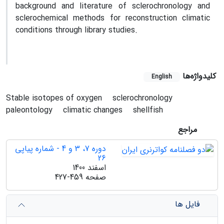
background and literature of sclerochronology and
sclerochemical methods for reconstruction climatic
conditions through library studies.
کلیدواژه‌ها
English
Stable isotopes of oxygen
sclerochronology
paleontology
climatic changes
shellfish
مراجع
دوره 7، 3 و 4 - شماره پیاپی
26
اسفند 1400
صفحه
427-459
فایل ها