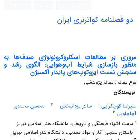
ورود به سامانه
ثبت نام
English
دو فصلنامه کواترنری ایران
مروری بر مطالعات اسکلروکرونولوژی صدف‌ها به
منظور بازسازی شرایط آب‌وهوایی: الگوی رشد و
سنجش نسبت ایزوتوپ‌های پایدار اکسیژن
نوع مقاله : مقاله پژوهشی
نویسندگان
2
1
علیرضا کوچکزایی
سالار یزدانبخش
محسن محمدی
3
آچاچلویی
1
مرمت اشیاء فرهنگی و تاریخی، دانشگاه هنر اسلامی تبریز
2
باستان سنجی آثار و مواد معدنی، دانشگاه هنر اسلامی تبریز
3