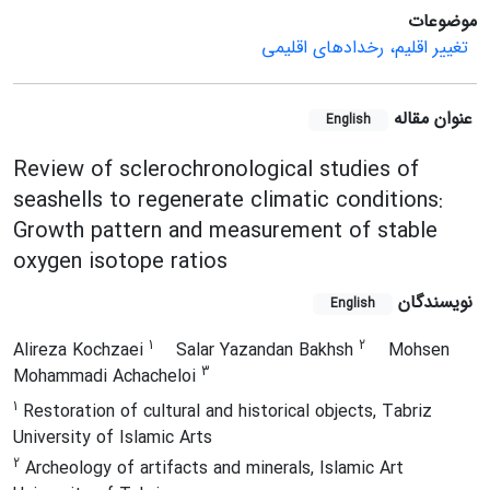
موضوعات
تغییر اقلیم، رخدادهای اقلیمی
عنوان مقاله
English
Review of sclerochronological studies of
seashells to regenerate climatic conditions:
Growth pattern and measurement of stable
oxygen isotope ratios
نویسندگان
English
1
2
Alireza Kochzaei
Salar Yazandan Bakhsh
Mohsen
3
Mohammadi Achacheloi
1
Restoration of cultural and historical objects, Tabriz
University of Islamic Arts
2
Archeology of artifacts and minerals, Islamic Art