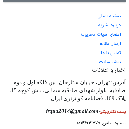
صفحه اصلی
درباره نشریه
اعضای هیات تحریریه
ارسال مقاله
تماس با ما
نقشه سایت
اخبار و اعلانات
آدرس: تهران، خیابان ستارخان، بین فلکه اول و دوم
صادقیه، بلوار شهدای صادقیه شمالی، نبش کوچه 15،
پلاک 109، فصلنامه کواترنری ایران
irqua2014@gmail.com
پست الکترونیکی
:
شماره تماس: 02144241377