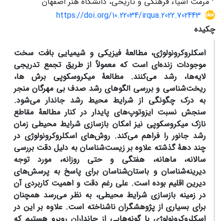
مرمت اشیاء فرهنگی و تاریخی، دانشگاه هنر اصفهان
https://doi.org/10.22034/irqua.2022.702443
چکیده
اسکلروکرونولوژی، مطالعۀ فیزیکی و شیمیایی بافت سخت
موجودات زنده‌ای است که معمولاً از طریق تجمع تدریجی
لایه‌ها، رشد می‌کنند. مطالعۀ میکروسکوپی برش ها،
ریخت‌شناسی و بررسی الگوهای رشد صدف بی مهرگان منجر
به درک چگونگی از شرایط محیط رشد جاندار می‌شود.
سنجش نسبت ایزوتوپ‌های پایدار در کنار مطالعۀ مقاطع
نازک میکروسکوپی نیز امکان بازسازی شرایط محیطی زمان
رشد جانور را فراهم می‌کند. روش‌های اسکلروکرونولوژی در
چند دهۀ گذشته علاوه بر زیست‌شناسان به دلیل دقت بررسی
سالانه، ماهانه، هفتگی و حتی روزانه، مورد توجه
دیرینه‌شناسان و باستان‌شناسان برای پاسخ به پرسش‌های
دیرین اقلیم بوده است. علی رغم دقت و اهمیت کاربردی آن
در زمینه بازسازی شرایط محیطی، به نظر می‌رسد همچنان
برای بسیاری از پژوهشگران ناشناخته است. علاوه بر این در
اسکلروکرونولوژی با گونه‌هایی از جانداران روبرو هستیم که