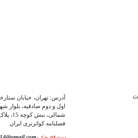
ات
آدرس: تهران، خیابان ستارخا
اول و دوم صادقیه، بلوار شه
فصلنامه کواترنری ایران
014@gmail.com
پست الکترونیکی
: