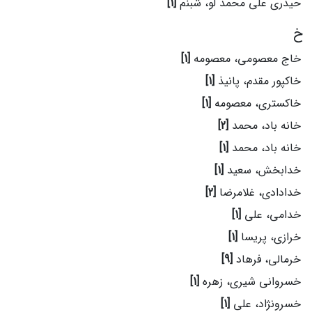
حیدری علی محمد لو، شبنم
[1]
خ
خاج معصومی، معصومه
[1]
خاکپور مقدم، پانیذ
[1]
خاکستری، معصومه
[1]
خانه باد، محمد
[2]
خانه باد، محمد
[1]
خدابخش، سعید
[1]
خدادادی، غلامرضا
[2]
خدامی، علی
[1]
خرازی، پریسا
[1]
خرمالی، فرهاد
[9]
خسروانی شیری، زهره
[1]
خسرونژاد، علی
[1]