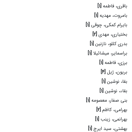
باقری، فاطمه
[1]
بامروت، مهدیه
[1]
بایرام کمکی، چوقی
[1]
بختیاری، مهدی
[2]
بدری کللو، نازنین
[1]
براسمایر، میشائیلا
[1]
برزی، فاطمه
[1]
بریون، ژیل
[4]
بقا، نوشین
[1]
بقاء، نوشین
[1]
بنی صفار، معصومه
[1]
بهرامی، کاظم
[2]
بهرانمی، زینب
[1]
بهشتی، سید ایرج
[1]