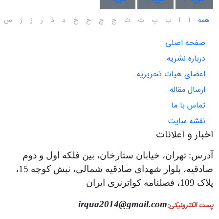
همه
آ
ا
ب
پ
ت
ث
ج
چ
ح
خ
د
ذ
ر
ز
ژ
س
صفحه اصلی
درباره نشریه
اعضای هیات تحریریه
ارسال مقاله
تماس با ما
نقشه سایت
اخبار و اعلانات
آدرس: تهران، خیابان ستارخان، بین فلکه اول و دوم
صادقیه، بلوار شهدای صادقیه شمالی، نبش کوچه 15،
پلاک 109، فصلنامه کواترنری ایران
irqua2014@gmail.com
پست الکترونیکی
: