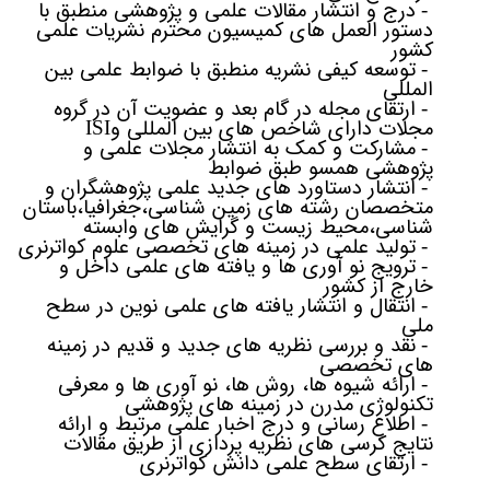
درج و انتشار مقالات علمی و پژوهشی منطبق با
-
دستور العمل های کمیسیون محترم نشریات علمی
کشور
توسعه کیفی نشریه منطبق با ضوابط علمی بین
-
المللی
ارتقای مجله در گام بعد و عضویت آن در گروه
-
مجلات دارای شاخص های بین المللی و
ISI
مشارکت و کمک به انتشار مجلات علمی و
-
پژوهشی همسو طبق ضوابط
انتشار دستاورد های جدید علمی پژوهشگران و
-
متخصصان رشته های زمین شناسی،جغرافیا،باستان
شناسی،محیط زیست و گرایش های وابسته
تولید علمی در زمینه های تخصصی علوم کواترنری
-
ترویج نو آوری ها و یافته های علمی داخل و
-
خارج از کشور
انتقال و انتشار یافته های علمی نوین در سطح
-
ملی
نقد و بررسی نظریه های جدید و قدیم در زمینه
-
های تخصصی
ارائه شیوه ها، روش ها، نو آوری ها و معرفی
-
تکنولوژی مدرن در زمینه های پژوهشی
اطلاع رسانی و درج اخبار علمی مرتبط و ارائه
-
نتایج کرسی های نظریه پردازی از طریق مقالات
ارتقای سطح علمی دانش کواترنری
-