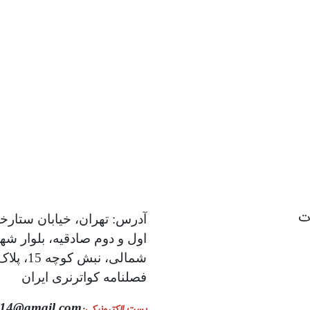
ات
آدرس: تهران، خیابان ستارخا
اول و دوم صادقیه، بلوار شه
فصلنامه کواترنری ایران
014@gmail.com
پست الکترونیکی
: