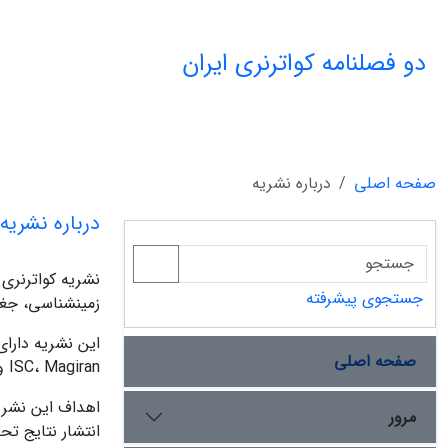
دو فصلنامه کواترنری ایران
صفحه اصلی
درباره نشریه
درباره نشریه
نشریه کواترنری
جستجوی پیشرفته
زمینشناسی، جغرا
صفحه اصلی
ISC، Magiran و SID نمایه میشوند. مدیر مسئول این نشریه درحال حاضر دکتر رضا شهبازی و سردبیر آن دکتر قاسم عزیزی هستند.
اهداف این نشری
مرور
انتشار نتایج ت