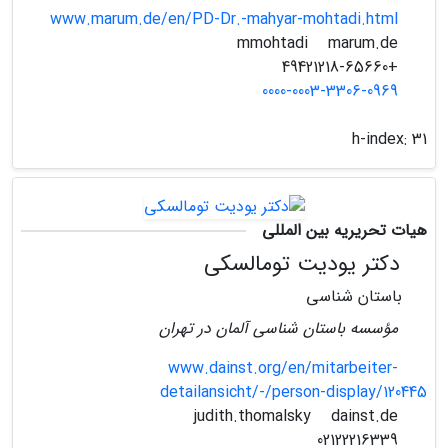
www.marum.de/en/PD-Dr.-mahyar-mohtadi.html
marum.de
mmohtadi
+49421218-65660
0000-0003-3306-0969
h-index:
31
هیات تحریریه بین المللی
دکتر یودیت تومالسکی
باستان شناسی
مؤسسه باستان شناسی آلمان در تهران
www.dainst.org/en/mitarbeiter-
detailansicht/-/person-display/120445
dainst.de
judith.thomalsky
02122216339