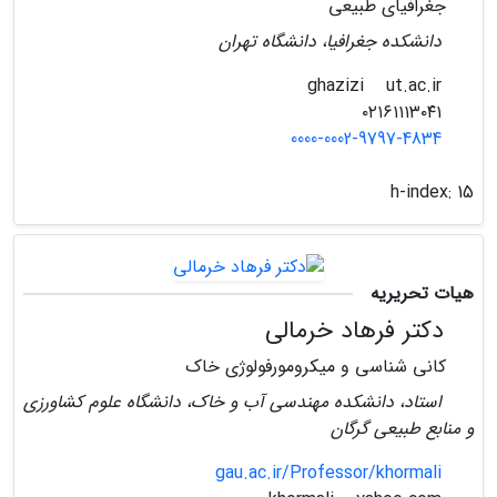
جغرافیای طبیعی
دانشکده جغرافیا، دانشگاه تهران
ut.ac.ir
ghazizi
۰۲۱۶۱۱۱۳۰۴۱
0000-0002-9797-4834
h-index:
15
هیات تحریریه
دکتر فرهاد خرمالی
کانی شناسی و میکرومورفولوژی خاک
استاد، دانشکده مهندسی آب و خاک، دانشگاه علوم کشاورزی
و منابع طبیعی گرگان
gau.ac.ir/Professor/khormali