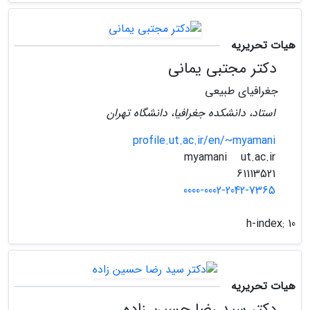
هیات تحریریه
دکتر مجتبی یمانی
جغرافیای طبیعی
استاد، دانشکده جغرافیا، دانشگاه تهران
profile.ut.ac.ir/en/~myamani
ut.ac.ir
myamani
61113521
0000-0002-2042-7365
h-index:
10
هیات تحریریه
دکتر سید رضا حسین زاده