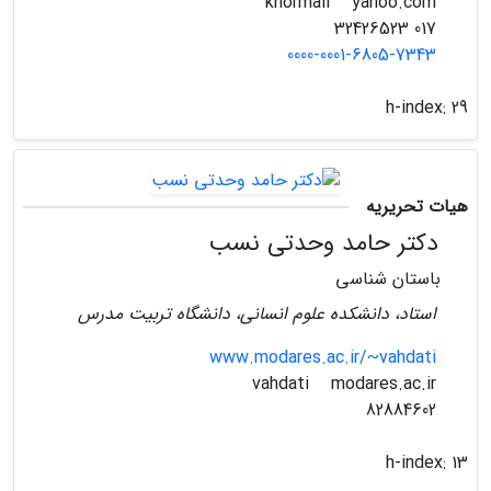
yahoo.com
khormali
017 32426523
0000-0001-6805-7343
h-index:
29
هیات تحریریه
دکتر حامد وحدتی نسب
باستان شناسی
استاد، دانشکده علوم انسانی، دانشگاه تربیت مدرس
www.modares.ac.ir/~vahdati
modares.ac.ir
vahdati
82884602
h-index:
13