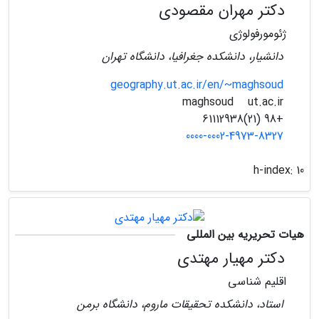
دکتر مهران مقصودی
ژئومورفولوژی
دانشیار، دانشکده جغرافیا، دانشگاه تهران
geography.ut.ac.ir/en/~maghsoud
ut.ac.ir
maghsoud
+98 (21)61112938
0000-0002-4973-8327
h-index:
10
هیات تحریریه بین المللی
دکتر مهیار مهتدی
اقلیم شناسی
استاد، دانشکده تحقیقات ماروم، دانشگاه برمن