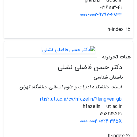
ut.ac.ir
ghazizi
۰۲۱۶۱۱۱۳۰۴۱
0000-0002-9797-4834
h-index:
15
هیات تحریریه
دکتر حسن فاضلی نشلی
باستان شناسی
استاد، دانشکده ادبیات و علوم انسانی، دانشگاه تهران
rtis2.ut.ac.ir/cv/hfazelin/?lang=en-gb
ut.ac.ir
hfazelin
02161112561
0000-0002-0724-365X
h-index:
22