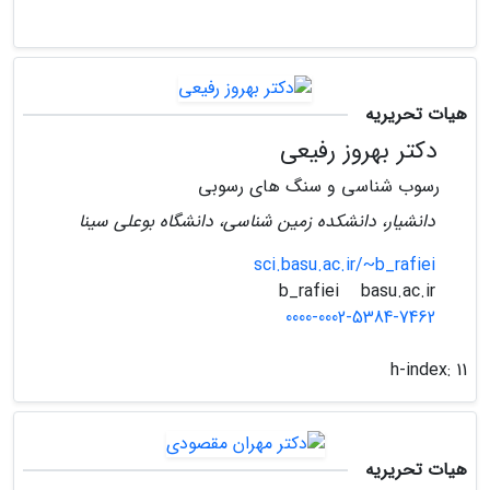
هیات تحریریه
دکتر بهروز رفیعی
رسوب شناسی و سنگ های رسوبی
دانشیار، دانشکده زمین شناسی، دانشگاه بوعلی سینا
sci.basu.ac.ir/~b_rafiei
basu.ac.ir
b_rafiei
0000-0002-5384-7462
h-index:
11
هیات تحریریه