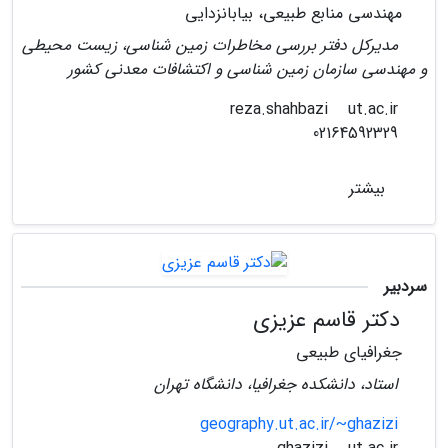
مهندسی منابع طبیعی، بیابانزدایی
مدیرکل دفتر بررسی مخاطرات زمین شناسی، زیست محیطی
و مهندسی سازمان زمین شناسی و اکتشافات معدنی کشور
ut.ac.ir
reza.shahbazi
02164592329
بیشتر
سردبیر
دکتر قاسم عزیزی
جغرافیای طبیعی
استاد، دانشکده جغرافیا، دانشگاه تهران
geography.ut.ac.ir/~ghazizi