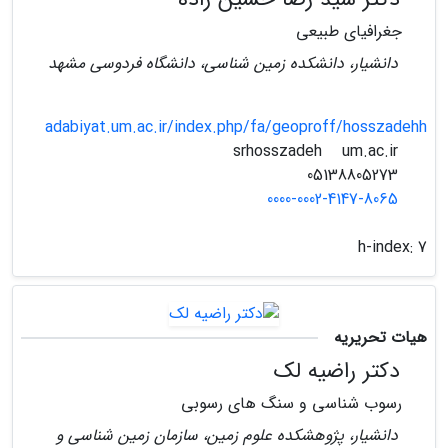
جغرافیای طبیعی
دانشیار، دانشکده زمین شناسی، دانشگاه فردوسی مشهد
adabiyat.um.ac.ir/index.php/fa/geoproff/hosszadehh
um.ac.ir
srhosszadeh
05138805273
0000-0002-4147-8065
h-index:
7
هیات تحریریه
دکتر راضیه لک
رسوب شناسی و سنگ های رسوبی
دانشیار، پژوهشکده علوم زمین، سازمان زمین شناسی و