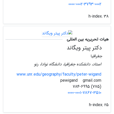
0000-0002-3793-0002
h-index:
38
هیات تحریریه بین المللی
دکتر پیتر ویگاند
جغرافیا
استاد، دانشکده جغرافیا، دانشگاه نوادا، رنو
www.unr.edu/geography/faculty/peter-wigand
gmail.com
pewigand
(775) 784-6995
0000-0001-7867-3510
h-index:
25