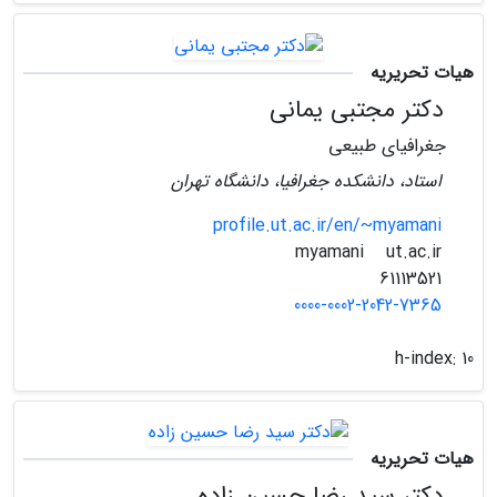
هیات تحریریه
دکتر مجتبی یمانی
جغرافیای طبیعی
استاد، دانشکده جغرافیا، دانشگاه تهران
profile.ut.ac.ir/en/~myamani
ut.ac.ir
myamani
61113521
0000-0002-2042-7365
h-index:
10
هیات تحریریه
دکتر سید رضا حسین زاده