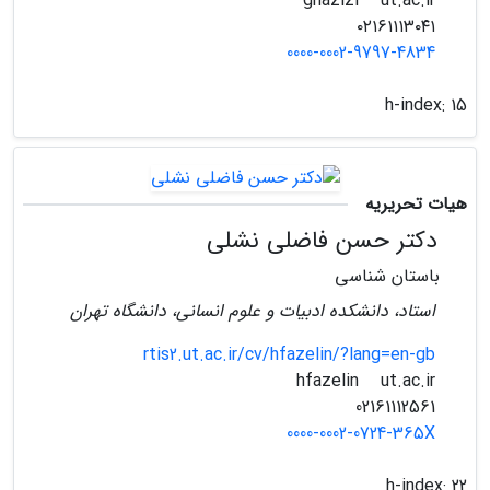
ut.ac.ir
ghazizi
۰۲۱۶۱۱۱۳۰۴۱
0000-0002-9797-4834
h-index:
15
هیات تحریریه
دکتر حسن فاضلی نشلی
باستان شناسی
استاد، دانشکده ادبیات و علوم انسانی، دانشگاه تهران
rtis2.ut.ac.ir/cv/hfazelin/?lang=en-gb
ut.ac.ir
hfazelin
02161112561
0000-0002-0724-365X
h-index:
22