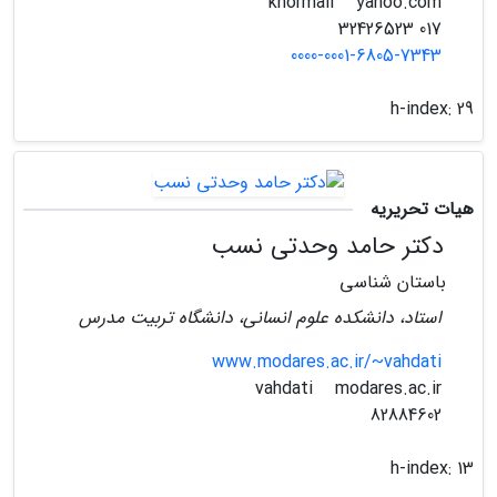
yahoo.com
khormali
017 32426523
0000-0001-6805-7343
h-index:
29
هیات تحریریه
دکتر حامد وحدتی نسب
باستان شناسی
استاد، دانشکده علوم انسانی، دانشگاه تربیت مدرس
www.modares.ac.ir/~vahdati
modares.ac.ir
vahdati
82884602
h-index:
13