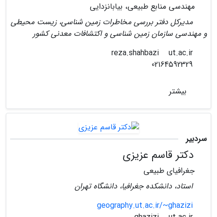
مهندسی منابع طبیعی، بیابانزدایی
مدیرکل دفتر بررسی مخاطرات زمین شناسی، زیست محیطی
و مهندسی سازمان زمین شناسی و اکتشافات معدنی کشور
ut.ac.ir
reza.shahbazi
02164592329
بیشتر
سردبیر
دکتر قاسم عزیزی
جغرافیای طبیعی
استاد، دانشکده جغرافیا، دانشگاه تهران
geography.ut.ac.ir/~ghazizi