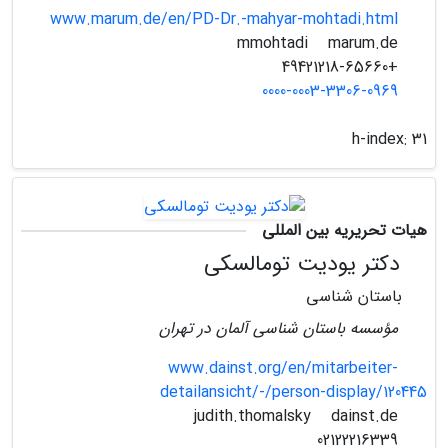
www.marum.de/en/PD-Dr.-mahyar-mohtadi.html
marum.de
mmohtadi
+49421218-65660
0000-0003-3306-0969
h-index:
31
هیات تحریریه بین المللی
دکتر یودیت تومالسکی
باستان شناسی
مؤسسه باستان شناسی آلمان در تهران
www.dainst.org/en/mitarbeiter-
detailansicht/-/person-display/120445
dainst.de
judith.thomalsky
02122216339