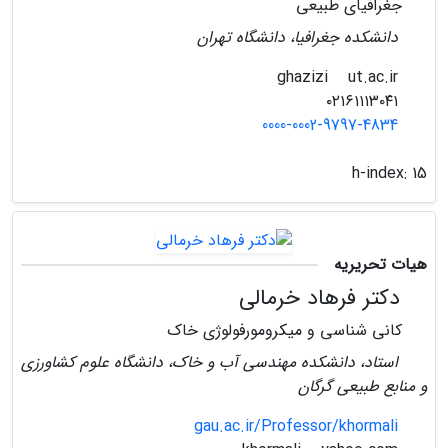
جغرافیای طبیعی
دانشکده جغرافیا، دانشگاه تهران
ut.ac.ir
ghazizi
۰۲۱۶۱۱۱۳۰۴۱
0000-0002-9797-4834
h-index:
15
هیات تحریریه
دکتر فرهاد خرمالی
کانی شناسی و میکرومورفولوژی خاک
استاد، دانشکده مهندسی آب و خاک، دانشگاه علوم کشاورزی
و منابع طبیعی گرگان
gau.ac.ir/Professor/khormali