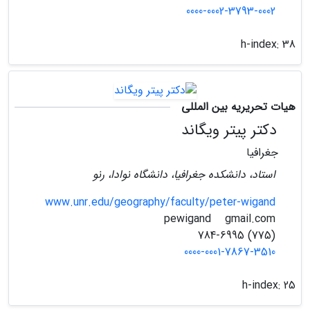
0000-0002-3793-0002
h-index:
38
هیات تحریریه بین المللی
دکتر پیتر ویگاند
جغرافیا
استاد، دانشکده جغرافیا، دانشگاه نوادا، رنو
www.unr.edu/geography/faculty/peter-wigand
gmail.com
pewigand
(775) 784-6995
0000-0001-7867-3510
h-index:
25