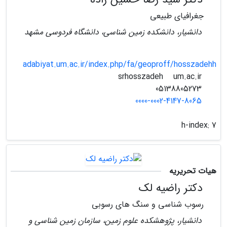
جغرافیای طبیعی
دانشیار، دانشکده زمین شناسی، دانشگاه فردوسی مشهد
adabiyat.um.ac.ir/index.php/fa/geoproff/hosszadehh
um.ac.ir
srhosszadeh
05138805273
0000-0002-4147-8065
h-index:
7
هیات تحریریه
دکتر راضیه لک
رسوب شناسی و سنگ های رسوبی
دانشیار، پژوهشکده علوم زمین، سازمان زمین شناسی و