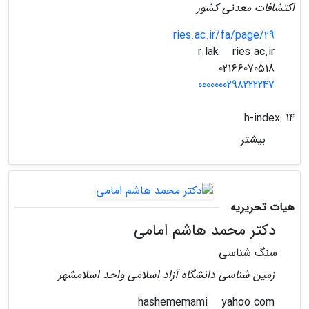
اکتشافات معدنی کشور
ries.ac.ir/fa/page/29
ries.ac.ir
r.lak
02166070518
0000000298222247
h-index:
14
بیشتر
هیات تحریریه
دکتر محمد هاشم امامی
سنگ شناسی
زمین شناسی دانشگاه آزاد اسلامی واحد اسلامشهر
yahoo.com
hashememami