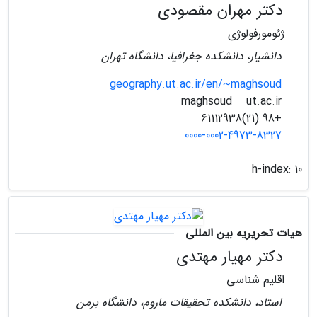
دکتر مهران مقصودی
ژئومورفولوژی
دانشیار، دانشکده جغرافیا، دانشگاه تهران
geography.ut.ac.ir/en/~maghsoud
ut.ac.ir
maghsoud
+98 (21)61112938
0000-0002-4973-8327
h-index:
10
هیات تحریریه بین المللی
دکتر مهیار مهتدی
اقلیم شناسی
استاد، دانشکده تحقیقات ماروم، دانشگاه برمن