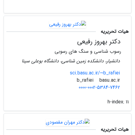
هیات تحریریه
دکتر بهروز رفیعی
رسوب شناسی و سنگ های رسوبی
دانشیار، دانشکده زمین شناسی، دانشگاه بوعلی سینا
sci.basu.ac.ir/~b_rafiei
basu.ac.ir
b_rafiei
0000-0002-5384-7462
h-index:
11
هیات تحریریه