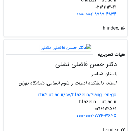
ut.ac.ir
ghazizi
۰۲۱۶۱۱۱۳۰۴۱
0000-0002-9797-4834
h-index:
15
هیات تحریریه
دکتر حسن فاضلی نشلی
باستان شناسی
استاد، دانشکده ادبیات و علوم انسانی، دانشگاه تهران
rtis2.ut.ac.ir/cv/hfazelin/?lang=en-gb
ut.ac.ir
hfazelin
02161112561
0000-0002-0724-365X
h-index:
22