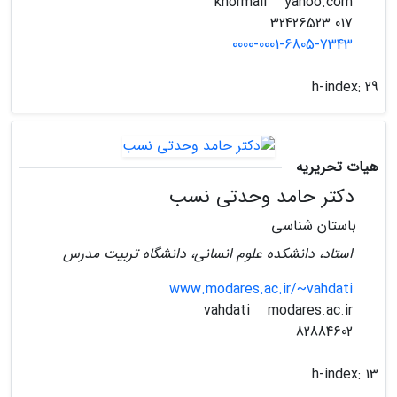
yahoo.com
khormali
017 32426523
0000-0001-6805-7343
h-index:
29
هیات تحریریه
دکتر حامد وحدتی نسب
باستان شناسی
استاد، دانشکده علوم انسانی، دانشگاه تربیت مدرس
www.modares.ac.ir/~vahdati
modares.ac.ir
vahdati
82884602
h-index:
13