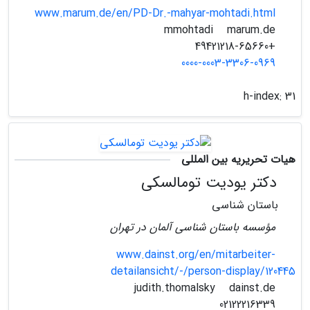
www.marum.de/en/PD-Dr.-mahyar-mohtadi.html
marum.de
mmohtadi
+49421218-65660
0000-0003-3306-0969
h-index:
31
هیات تحریریه بین المللی
دکتر یودیت تومالسکی
باستان شناسی
مؤسسه باستان شناسی آلمان در تهران
www.dainst.org/en/mitarbeiter-
detailansicht/-/person-display/120445
dainst.de
judith.thomalsky
02122216339