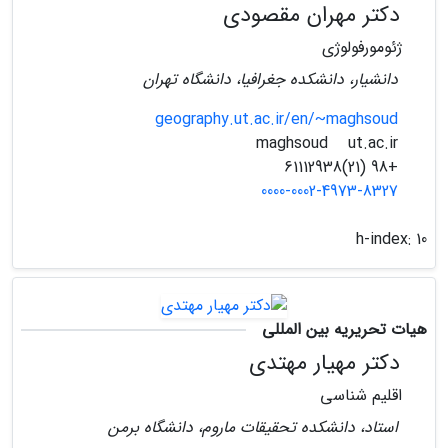
دکتر مهران مقصودی
ژئومورفولوژی
دانشیار، دانشکده جغرافیا، دانشگاه تهران
geography.ut.ac.ir/en/~maghsoud
ut.ac.ir
maghsoud
+98 (21)61112938
0000-0002-4973-8327
h-index:
10
هیات تحریریه بین المللی
دکتر مهیار مهتدی
اقلیم شناسی
استاد، دانشکده تحقیقات ماروم، دانشگاه برمن