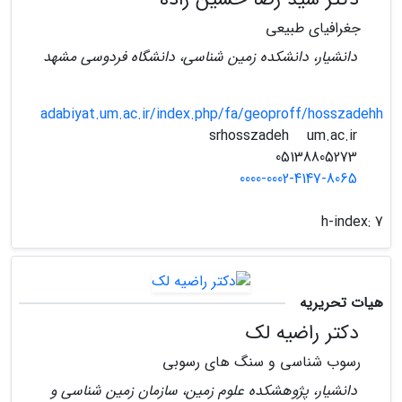
جغرافیای طبیعی
دانشیار، دانشکده زمین شناسی، دانشگاه فردوسی مشهد
adabiyat.um.ac.ir/index.php/fa/geoproff/hosszadehh
um.ac.ir
srhosszadeh
05138805273
0000-0002-4147-8065
h-index:
7
هیات تحریریه
دکتر راضیه لک
رسوب شناسی و سنگ های رسوبی
دانشیار، پژوهشکده علوم زمین، سازمان زمین شناسی و