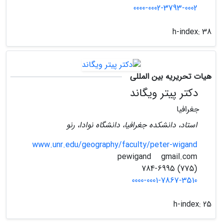
0000-0002-3793-0002
h-index:
38
هیات تحریریه بین المللی
دکتر پیتر ویگاند
جغرافیا
استاد، دانشکده جغرافیا، دانشگاه نوادا، رنو
www.unr.edu/geography/faculty/peter-wigand
gmail.com
pewigand
(775) 784-6995
0000-0001-7867-3510
h-index:
25