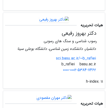
هیات تحریریه
دکتر بهروز رفیعی
رسوب شناسی و سنگ های رسوبی
دانشیار، دانشکده زمین شناسی، دانشگاه بوعلی سینا
sci.basu.ac.ir/~b_rafiei
basu.ac.ir
b_rafiei
0000-0002-5384-7462
h-index:
11
هیات تحریریه