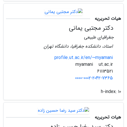
هیات تحریریه
دکتر مجتبی یمانی
جغرافیای طبیعی
استاد، دانشکده جغرافیا، دانشگاه تهران
profile.ut.ac.ir/en/~myamani
ut.ac.ir
myamani
61113521
0000-0002-2042-7365
h-index:
10
هیات تحریریه
دکتر سید رضا حسین زاده