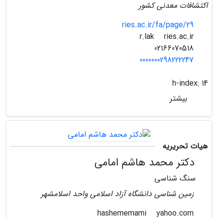
اکتشافات معدنی کشور
ries.ac.ir/fa/page/29
ries.ac.ir
r.lak
02166070518
0000000298222247
h-index:
14
بیشتر
هیات تحریریه
دکتر محمد هاشم امامی
سنگ شناسی
زمین شناسی دانشگاه آزاد اسلامی واحد اسلامشهر
yahoo.com
hashememami