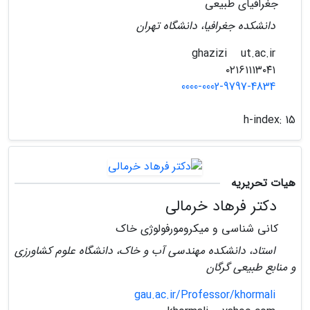
جغرافیای طبیعی
دانشکده جغرافیا، دانشگاه تهران
ut.ac.ir
ghazizi
۰۲۱۶۱۱۱۳۰۴۱
0000-0002-9797-4834
h-index:
15
هیات تحریریه
دکتر فرهاد خرمالی
کانی شناسی و میکرومورفولوژی خاک
استاد، دانشکده مهندسی آب و خاک، دانشگاه علوم کشاورزی
و منابع طبیعی گرگان
gau.ac.ir/Professor/khormali