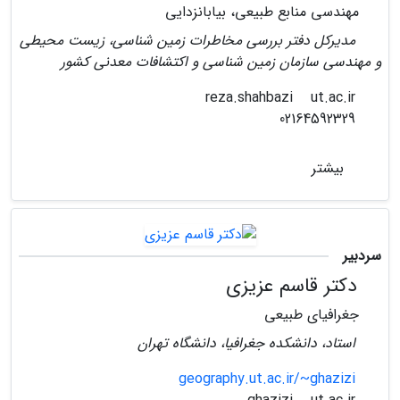
مهندسی منابع طبیعی، بیابانزدایی
مدیرکل دفتر بررسی مخاطرات زمین شناسی، زیست محیطی
و مهندسی سازمان زمین شناسی و اکتشافات معدنی کشور
ut.ac.ir
reza.shahbazi
02164592329
بیشتر
سردبیر
دکتر قاسم عزیزی
جغرافیای طبیعی
استاد، دانشکده جغرافیا، دانشگاه تهران
geography.ut.ac.ir/~ghazizi